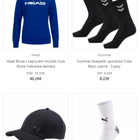
Head
Hummel
Head Bluza z kapturem Hoodie Club
hummel Skarpetki sportowe Crew
Rosie niebieska damska
Basic czarne - 3 pary
fSRP:
55,00€
SRP:
9,95€
40,26€
8,22€