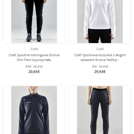
Craft
Craft
Craft Spodnie treningowe Evolve
Craft Sportowa koszulka z długim
Slim Pant (wytrzymałe,
rękawem Evolve Halfzip -
dopasowane) długie czarne damskie
wytrzymała, z materiału
fSRP:
39,95€
SRP:
39,95€
elastycznego - biała Damska
20,65€
29,93€