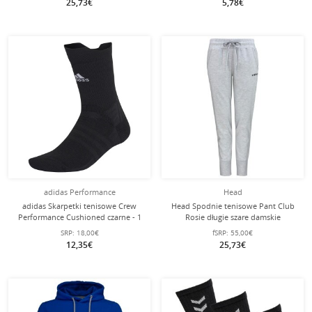
25,73€
5,78€
adidas Performance
Head
adidas Skarpetki tenisowe Crew
Head Spodnie tenisowe Pant Club
Performance Cushioned czarne - 1
Rosie długie szare damskie
para
SRP:
18,00€
fSRP:
55,00€
12,35€
25,73€