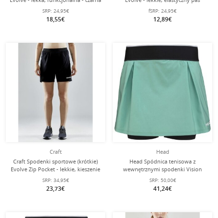
Damska
biodrowy z sznurkiem, bez kieszeni
SRP:
24,95€
fSRP:
24,95€
bocznych - czarne Damskie
18,55€
12,89€
Craft
Head
Craft Spodenki sportowe (krótkie)
Head Spódnica tenisowa z
Evolve Zip Pocket - lekkie, kieszenie
wewnętrznymi spodenki Vision
na zamek błyskawiczny - czarne
Dynamic zielona damska
SRP:
34,95€
SRP:
50,00€
damskie
23,73€
41,24€