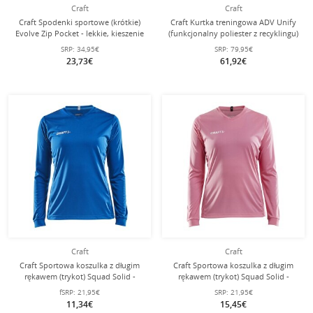
Craft
Craft
Craft Spodenki sportowe (krótkie)
Craft Kurtka treningowa ADV Unify
Evolve Zip Pocket - lekkie, kieszenie
(funkcjonalny poliester z recyklingu)
na zamek błyskawiczny -
kobaltowy damski
SRP:
34,95€
SRP:
79,95€
ciemnoszare damskie
23,73€
61,92€
Craft
Craft
Craft Sportowa koszulka z długim
Craft Sportowa koszulka z długim
rękawem (trykot) Squad Solid -
rękawem (trykot) Squad Solid -
wysoka elastyczność, ergonomiczny
wysoka elastyczność, ergonomiczny
fSRP:
21,95€
SRP:
21,95€
design - niebieski królewski dla
design - różowa damska
11,34€
15,45€
kobiet