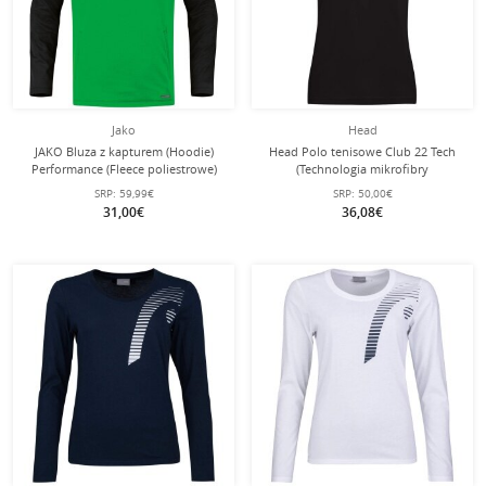
Jako
Head
JAKO Bluza z kapturem (Hoodie)
Head Polo tenisowe Club 22 Tech
Performance (Fleece poliestrowe)
(Technologia mikrofibry
zielona/czarna Damska
odprowadzającej wilgoć) czarny
SRP:
59,99€
SRP:
50,00€
damski
31,00€
36,08€