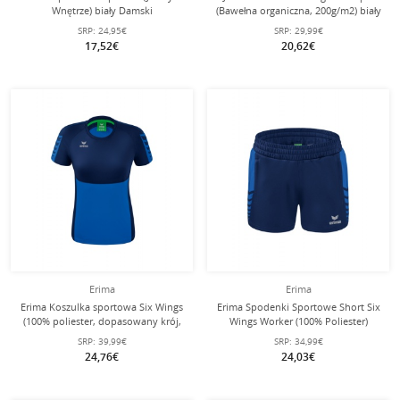
Wnętrze) biały Damski
(Bawełna organiczna, 200g/m2) biały
damski
SRP:
24,95€
SRP:
29,99€
17,52€
20,62€
Erima
Erima
Erima Koszulka sportowa Six Wings
Erima Spodenki Sportowe Short Six
(100% poliester, dopasowany krój,
Wings Worker (100% Poliester)
szybkoschnący) niebieski/granatowy
krótkie niebieskie/granatowe
SRP:
39,99€
SRP:
34,99€
damska
Damskie
24,76€
24,03€