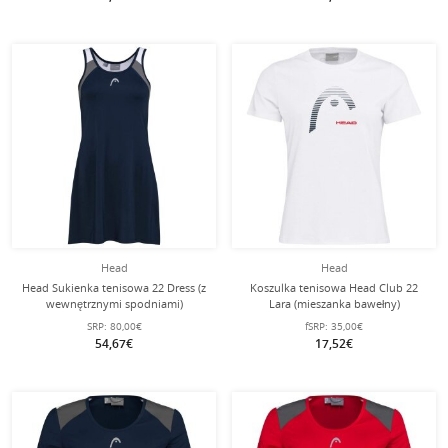
Head
Head
Head Sukienka tenisowa 22 Dress (z
Koszulka tenisowa Head Club 22
wewnętrznymi spodniami)
Lara (mieszanka bawełny)
ciemnoniebieska Damska
biała/czerwona damska
SRP:
80,00€
fSRP:
35,00€
54,67€
17,52€