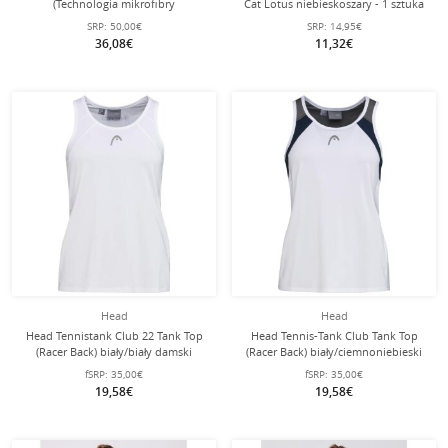
(Technologia mikrofibry
Cat Lotus niebieskoszary - 1 sztuka
odprowadzającej wilgoć) niebieski
SRP:
50,00€
SRP:
14,95€
królewski damski
36,08€
11,32€
Head
Head
Head Tennistank Club 22 Tank Top
Head Tennis-Tank Club Tank Top
(Racer Back) biały/biały damski
(Racer Back) biały/ciemnoniebieski
damski
fSRP:
35,00€
fSRP:
35,00€
19,58€
19,58€