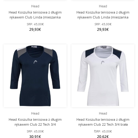
Head
Head
Head Koszulka tenisowa z długim
Head Koszulka tenisowa z długim
rękawem Club Linda (mieszanka
rękawem Club Linda (mieszanka
bawełny) granatowa damska
bawełny) biała dla kobiet
SRP:
45,00€
SRP:
45,00€
29,93€
29,93€
Head
Head
Head Koszulka tenisowa z długim
Head Koszulka tenisowa z długim
rękawem Club 22 Tech 3/4
rękawem Club 22 Tech 3/4 biała
ciemnoniebieska damska
damska
SRP:
45,00€
fSRP:
45,00€
30,91€
20,62€