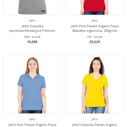
Jako
Jako
JAKO Koszulka
JAKO Polo Freizeit Organic Pique
sportowa/rekreacyjna Premium
(Bawełna organiczna, 200g/m2)
Basics (Jersey z poliestru i elastanu)
czerwony Damski
fSRP:
34,99€
SRP:
29,99€
jasnoszara melange damska
18,08€
20,62€
Jako
Jako
JAKO Polo Freizeit Organic Pique
JAKO Koszulka Freizeit Organic