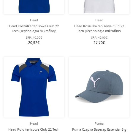
Head
Head
Head Koszulka tenisowa Club 22
Head Koszulka tenisowa Club 22
Tech (Technologia mikrofibry
Tech (Technologia mikrofibry
odprowadzającej wilgoć) niebieska
odprowadzającej wilgoć)
SRP:
40,00€
SRP:
40,00€
damska
biały/ciemnoniebieski Damska
20,52€
27,70€
Head
Puma
Head Polo tenisowe Club 22 Tech
Puma Czapka Basecap Essential Big