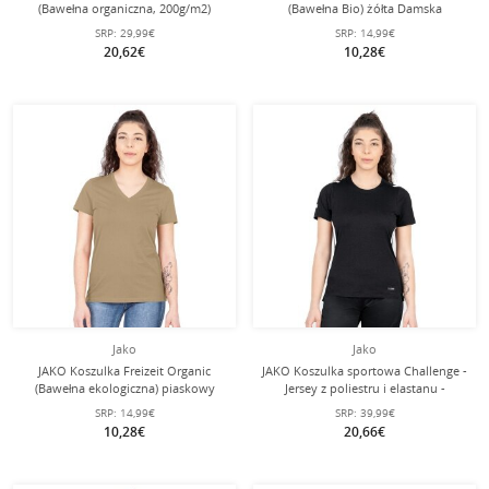
(Bawełna organiczna, 200g/m2)
(Bawełna Bio) żółta Damska
jasnoniebieskie Damskie
SRP:
29,99€
SRP:
14,99€
20,62€
10,28€
Jako
Jako
JAKO Koszulka Freizeit Organic
JAKO Koszulka sportowa Challenge -
(Bawełna ekologiczna) piaskowy
Jersey z poliestru i elastanu -
brąz Damska
czarna/biała damska
SRP:
14,99€
SRP:
39,99€
10,28€
20,66€