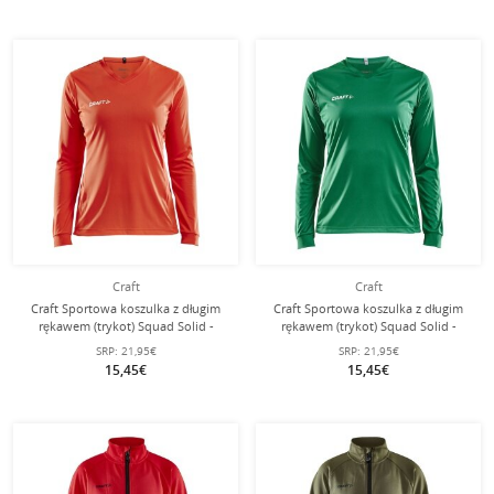
Craft
Craft
Craft Sportowa koszulka z długim
Craft Sportowa koszulka z długim
rękawem (trykot) Squad Solid -
rękawem (trykot) Squad Solid -
wysoka elastyczność, ergonomiczny
wysoka elastyczność, ergonomiczny
SRP:
21,95€
SRP:
21,95€
design - pomarańczowy damski
design - zielona damska
15,45€
15,45€