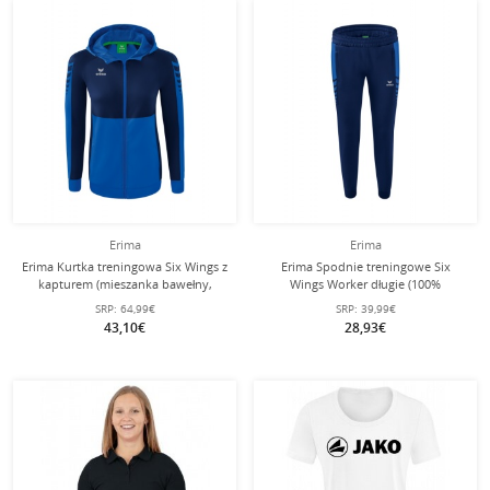
Erima
Erima
Erima Kurtka treningowa Six Wings z
Erima Spodnie treningowe Six
kapturem (mieszanka bawełny,
Wings Worker długie (100%
miękka, wygodna, dopasowany
poliester, sportowy krój) niebieski
SRP:
64,99€
SRP:
39,99€
krój) niebieska/granatowa damska
królewski/granatowy damskie
43,10€
28,93€