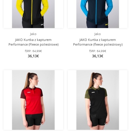
Jako
Jako
JAKO Kurtka z kapturem
JAKO Kurtka z kapturem
Performance (Fleece poliestrowe)
Performance (fleece poliestrowy)
czarna/żółta damska
granatowa/błękitna damska
fSRP:
64,99€
fSRP:
64,99€
36,13€
36,13€