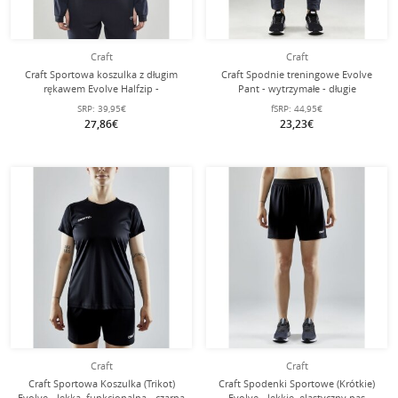
Craft
Craft
Craft Sportowa koszulka z długim
Craft Spodnie treningowe Evolve
rękawem Evolve Halfzip -
Pant - wytrzymałe - długie
wytrzymała, z materiału
ciemnoszare dla kobiet
SRP:
39,95€
fSRP:
44,95€
elastycznego - ciemnoszara dla
27,86€
23,23€
kobiet
Craft
Craft
Craft Sportowa Koszulka (Trikot)
Craft Spodenki Sportowe (Krótkie)
Evolve - lekka, funkcjonalna - czarna
Evolve - lekkie, elastyczny pas