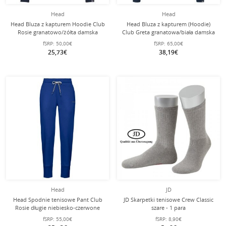
Head
Head
Head Bluza z kapturem Hoodie Club
Head Bluza z kapturem (Hoodie)
Rosie granatowo/żółta damska
Club Greta granatowa/biała damska
fSRP:
50,00€
fSRP:
65,00€
25,73€
38,19€
Head
JD
Head Spodnie tenisowe Pant Club
JD Skarpetki tenisowe Crew Classic
Rosie długie niebiesko-czerwone
szare - 1 para
damskie
fSRP:
55,00€
fSRP:
8,90€