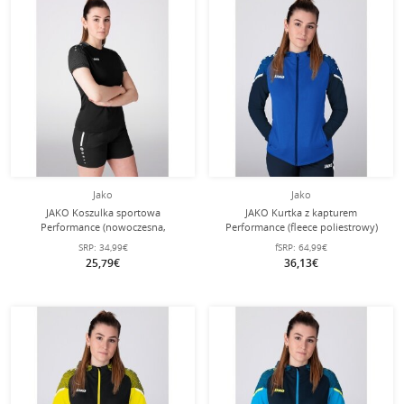
Jako
Jako
JAKO Koszulka sportowa
JAKO Kurtka z kapturem
Performance (nowoczesna,
Performance (fleece poliestrowy)
oddychająca, szybko schnąca)
niebieska/marynarska damska
SRP:
34,99€
fSRP:
64,99€
czarna/grafitowa dla kobiet
25,79€
36,13€