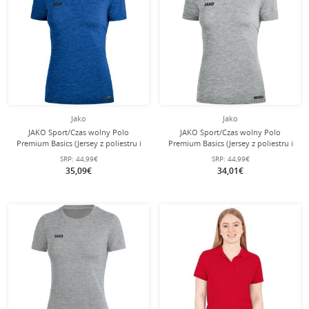
Jako
Jako
JAKO Sport/Czas wolny Polo
JAKO Sport/Czas wolny Polo
Premium Basics (Jersey z poliestru i
Premium Basics (Jersey z poliestru i
elastanu) niebieski melanzowany
elastanu) jasnoszary melange
SRP:
44,99€
SRP:
44,99€
Damski
Damskie
35,09€
34,01€