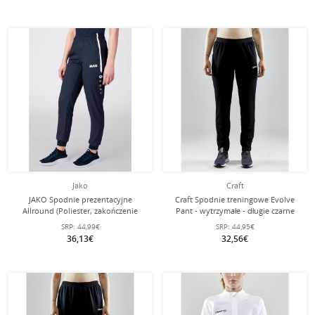
Jako
Craft
JAKO Spodnie prezentacyjne
Craft Spodnie treningowe Evolve
Allround (Poliester, zakończenie
Pant - wytrzymałe - długie czarne
nogawki z ribb) długie granatowe
damskie
SRP:
44,99€
SRP:
44,95€
damskie
36,13€
32,56€