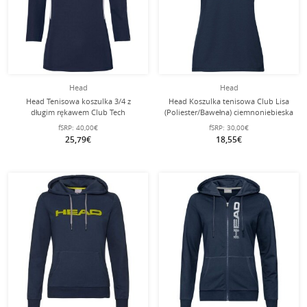
Head
Head
Head Tenisowa koszulka 3/4 z
Head Koszulka tenisowa Club Lisa
długim rękawem Club Tech
(Poliester/Bawełna) ciemnoniebieska
granatowa damska
Damska
fSRP:
40,00€
fSRP:
30,00€
25,79€
18,55€