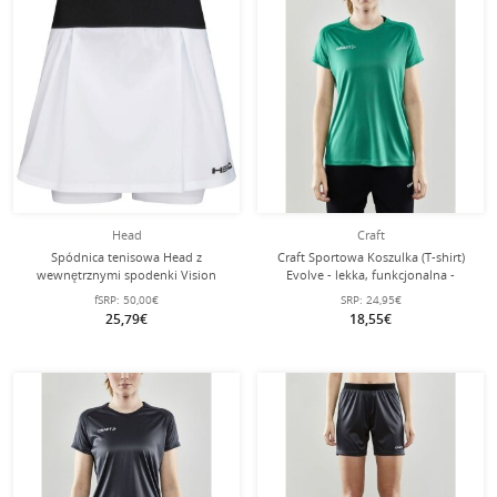
Head
Craft
Spódnica tenisowa Head z
Craft Sportowa Koszulka (T-shirt)
wewnętrznymi spodenki Vision
Evolve - lekka, funkcjonalna -
Dynamic biała damska
zielona Damska
fSRP:
50,00€
SRP:
24,95€
25,79€
18,55€