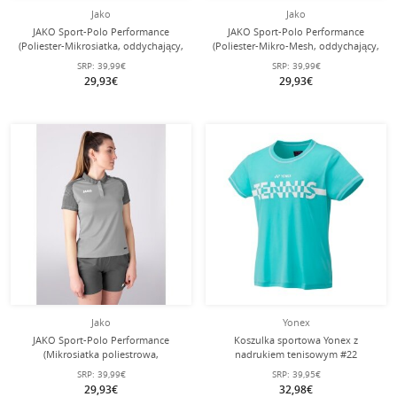
Jako
Jako
JAKO Sport-Polo Performance
JAKO Sport-Polo Performance
(Poliester-Mikrosiatka, oddychający,
(Poliester-Mikro-Mesh, oddychający,
szybko schnący) czerwony/czarny
szybko schnący) czarny/żółty
SRP:
39,99€
SRP:
39,99€
damski
Damskie
29,93€
29,93€
Jako
Yonex
JAKO Sport-Polo Performance
Koszulka sportowa Yonex z
(Mikrosiatka poliestrowa,
nadrukiem tenisowym #22
oddychająca, szybko schnąca)
aquablau damska
SRP:
39,99€
SRP:
39,95€
jasnoszary damski
29,93€
32,98€