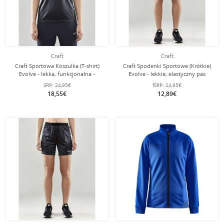
Craft
Craft
Craft Sportowa Koszulka (T-shirt)
Craft Spodenki Sportowe (Krótkie)
Evolve - lekka, funkcjonalna -
Evolve - lekkie, elastyczny pas
ciemnoszara Damska
biodrowy z sznurkiem, bez kieszeni
SRP:
24,95€
fSRP:
24,95€
bocznych - ciemnoszare Damskie
18,55€
12,89€