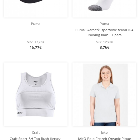
Puma
Puma
Puma Skarpetki sportowe teamLIGA
Training białe - 1 para
SRP:
17,95€
SRP:
12,95€
15,77€
8,76€
Craft
Jako
Craft Sport-BH Top Rush (Jersey-
JAKO Polo Freizeit Organic Pique