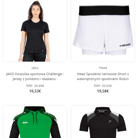
Jako
Head
JAKO Koszulka sportowa Challenge -
Head Spodenki tenisowe Short z
Jersey z poliestru i elastanu -
wewnętrznymi spodniami Robin
czarna/pomarańczowa damska
białe/czarne damskie
fSRP:
39,99€
fSRP:
50,00€
16,53€
19,58€