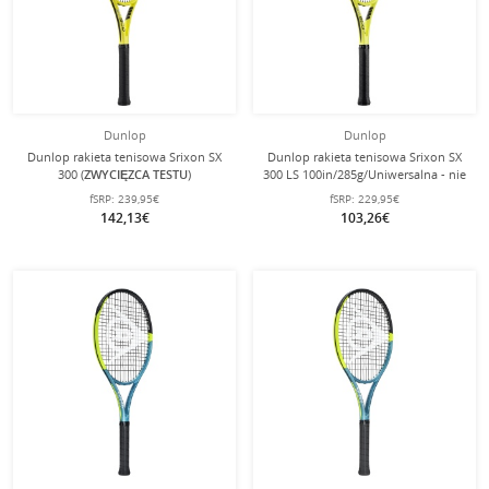
Dunlop
Dunlop
Dunlop rakieta tenisowa Srixon SX
Dunlop rakieta tenisowa Srixon SX
300 (
ZWYCIĘZCA TESTU
)
300 LS 100in/285g/Uniwersalna - nie
100in/300g/Turniej żółty - nie
naciągnięta -
fSRP:
239,95€
fSRP:
229,95€
naciągana -
142,13€
103,26€