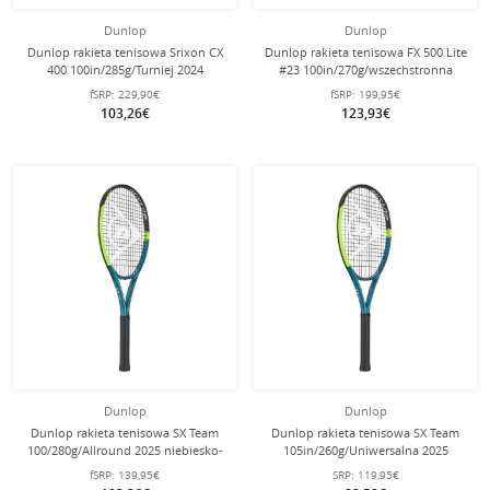
Dunlop
Dunlop
Dunlop rakieta tenisowa Srixon CX
Dunlop rakieta tenisowa FX 500 Lite
400 100in/285g/Turniej 2024
#23 100in/270g/wszechstronna
czerwony - nie naciągana -
niezałożona -
fSRP:
229,90€
fSRP:
199,95€
103,26€
123,93€
Dunlop
Dunlop
Dunlop rakieta tenisowa SX Team
Dunlop rakieta tenisowa SX Team
100/280g/Allround 2025 niebiesko-
105in/260g/Uniwersalna 2025
zielona/żółta - naciągnięta -
niebieskozielona/żółta - naciągnięta
fSRP:
139,95€
SRP:
119,95€
-