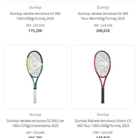
Dunlop
Dunlop
Dunlop rakieta tenisowa SX 300
Dunlop rakieta tenisowa SX 300
100in/300g/Turniej 2025
Tour 98in/305g/Turniej 2025
niebieskozielona/żółta -
niebieskozielona/żółta - nie
SRP:
259,95€
SRP:
249,99€
niestrunowana -
naciągnięta -
175,20€
206,62€
Dunlop
Dunlop
Dunlop rakieta tenisowa SX 300 Lite
Dunlop Rakieta tenisowa Srixon CX
100in/270g/Uniwersalna 2025
400 Tour 100in/300g/Turniej 2024
niebieskozielona/żółta -
czerwony - nie naciągana -
SRP:
209,99€
fSRP:
239,99€
niestrunowana -
165,28€
148,83€