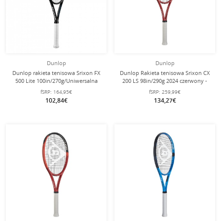
Dunlop
Dunlop
Dunlop rakieta tenisowa Srixon FX
Dunlop Rakieta tenisowa Srixon CX
500 Lite 100in/270g/Uniwersalna
200 LS 98in/290g 2024 czerwony -
czarna - nie naciągnięta -
nie naciągnięta -
fSRP:
164,95€
fSRP:
259,99€
102,84€
134,27€