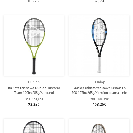
103,26€
82,58€
Dunlop
Dunlop
Rakieta tenisowa Dunlop Tristorm
Dunlop rakieta tenisowa Srixon FX
Team 100in/285g/Allround
700 107in/265g/Komfort czarna - nie
zielona/szara/czarna - naciągnięta -
naciągnięta -
fSRP:
109,95€
fSRP:
169,95€
72,25€
103,26€