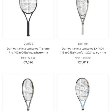
Dunlop
Dunlop
Dunlop rakieta tenisowa Tristorm
Dunlop rakieta tenisowa LX 1000
Pro 100in/265g/wszechstronna
115in/255g/Komfort 2024 szary - nie
czarna/szara - naciągnięta -
naciągana -
fSRP:
74,95€
fSRP:
199,95€
67,08€
124,01€