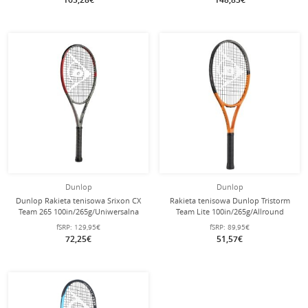
Dunlop
Dunlop
Dunlop Rakieta tenisowa Srixon CX
Rakieta tenisowa Dunlop Tristorm
Team 265 100in/265g/Uniwersalna
Team Lite 100in/265g/Allround
szara/czerwona - naciągnięta -
pomarańczowa/szara/czarna -
fSRP:
129,95€
fSRP:
89,95€
naciągnięta -
72,25€
51,57€