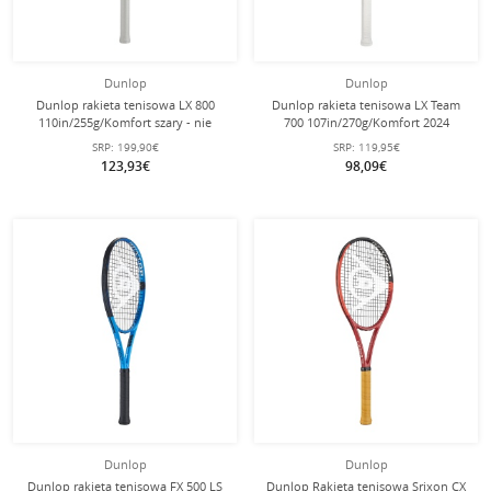
Dunlop
Dunlop
Dunlop rakieta tenisowa LX 800
Dunlop rakieta tenisowa LX Team
110in/255g/Komfort szary - nie
700 107in/270g/Komfort 2024
naciągana -
niebieskoszary - naciągnięta -
SRP:
199,90€
SRP:
119,95€
123,93€
98,09€
Dunlop
Dunlop
Dunlop rakieta tenisowa FX 500 LS
Dunlop Rakieta tenisowa Srixon CX