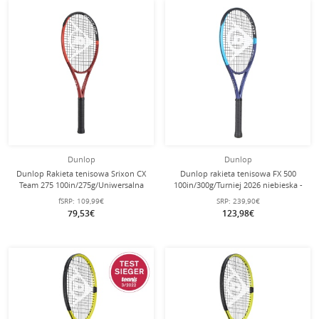
Dunlop
Dunlop
Dunlop Rakieta tenisowa Srixon CX
Dunlop rakieta tenisowa FX 500
Team 275 100in/275g/Uniwersalna
100in/300g/Turniej 2026 niebieska -
2024 czerwona - naciągnięta -
niestrunowana -
fSRP:
109,99€
SRP:
239,90€
79,53€
123,98€