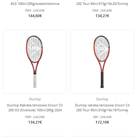
#23 100in/285g/wszechstronna
200 Tour 95in/315g/18x20/Turniej
nieoprawiona -
2024 czerwony - nie naciągnięta -
fSRP:
209,95€
fSRP:
269,99€
144,60€
134,27€
Dunlop
Dunlop
Dunlop Rakieta tenisowa Srixon CX
Dunlop rakieta tenisowa Srixon CX
200 OS (Oversize) 105in/295g 2024
200 Tour 95in/310g/16x19/Turniej
czerwony - nie naciągnięta -
2024 czerwony - nie naciągnięta -
fSRP:
249,99€
SRP:
269,99€
134,27€
172,10€