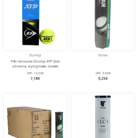
Dunlop
Yonex
Piłki tenisowe Dunlop ATP (bez
ciśnienia, wytrzymałe, trwałe)
Puszka 3 szt.
SRP:
10,00€
SRP:
9,90€
7,18€
9,25€