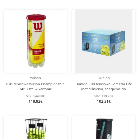
Wilson
Dunlop
Piłki tenisowe Wilson Championship
Dunlop Piłki tenisowe Fort Xtra Life
24x 3 szt. w kartonie
(bez ciśnienia, specjalnie do
maszyny SLINGER) - 72 sztuki
SRP:
144,00€
SRP:
139,90€
118,82€
102,31€