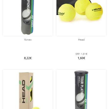
Yonex
Head
SRP:
1,81€
8,22€
1,60€