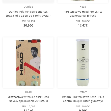
Dunlop
Head
Dunlop Piłki tenisowe Shortex
Piłki tenisowe Head Pro 2x4 w
Spezial (dla dzieci do 6 roku życia) -
opakowaniu Bi-Pack
12 sztuk w woreczku
SRP:
34,95€
SRP:
20,00€
30,96€
17,47€
Head
Tretorn
Mistrzostwa w tenisie piłek Head
Tretorn Piłki tenisowe Serie+ Plus
Novak, opakowanie 2x4 sztuki
Control (miękki rdzeń gumowy)
żółta 4-pak
SRP:
16,00€
SRP:
10,95€
11,27€
9,20€