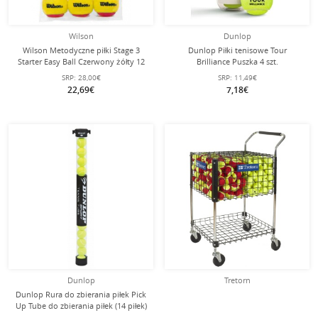
Wilson
Dunlop
Wilson Metodyczne piłki Stage 3
Dunlop Piłki tenisowe Tour
Starter Easy Ball Czerwony żółty 12
Brilliance Puszka 4 szt.
sztuk w torbie
SRP:
28,00€
SRP:
11,49€
22,69€
7,18€
Dunlop
Tretorn
Dunlop Rura do zbierania piłek Pick
Up Tube do zbierania piłek (14 piłek)