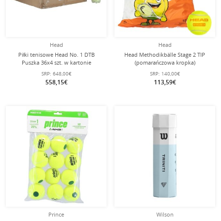
Head
Head
Piłki tenisowe Head No. 1 DTB
Head Methodikbälle Stage 2 TIP
Puszka 36x4 szt. w kartonie
(pomarańczowa kropka)
żółto/pomarańczowe 72 sztuki w
SRP:
648,00€
SRP:
140,00€
polybagu
558,15€
113,59€
Prince
Wilson