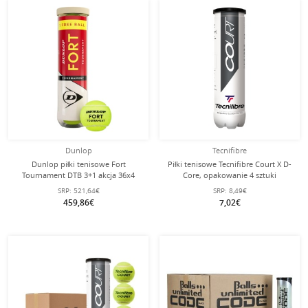
Dunlop
Tecnifibre
Dunlop piłki tenisowe Fort
Piłki tenisowe Tecnifibre Court X D-
Tournament DTB 3+1 akcja 36x4
Core, opakowanie 4 sztuki
sztuki w kartonie
SRP:
521,64€
SRP:
8,49€
459,86€
7,02€