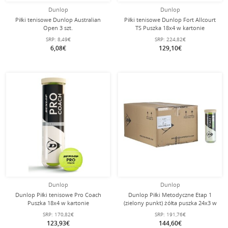
Dunlop
Dunlop
Piłki tenisowe Dunlop Australian
Piłki tenisowe Dunlop Fort Allcourt
Open 3 szt.
TS Puszka 18x4 w kartonie
SRP:
8,49€
SRP:
224,82€
6,08€
129,10€
Dunlop
Dunlop
Dunlop Piłki tenisowe Pro Coach
Dunlop Piłki Metodyczne Etap 1
Puszka 18x4 w kartonie
(zielony punkt) żółta puszka 24x3 w
kartonie
SRP:
170,82€
SRP:
191,76€
123,93€
144,60€