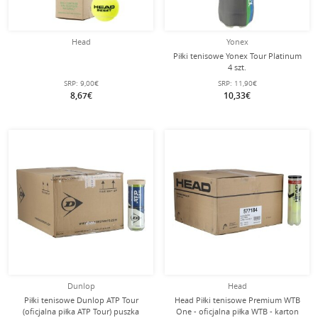
Head
Yonex
Piłki tenisowe Yonex Tour Platinum
4 szt.
SRP:
9,00€
SRP:
11,90€
8,67€
10,33€
Dunlop
Head
Piłki tenisowe Dunlop ATP Tour
Head Piłki tenisowe Premium WTB
(oficjalna piłka ATP Tour) puszka
One - oficjalna piłka WTB - karton