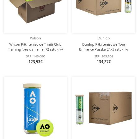
Wilson
Dunlop
Wilson Piłki tenisowe Triniti Club
Dunlop Piłki tenisowe Tour
Training (bez ciśnienia) 72 sztuki w
Brilliance Puszka 24x3 sztuki w
kartonie
kartonie
SRP:
140,00€
SRP:
203,76€
123,93€
134,27€