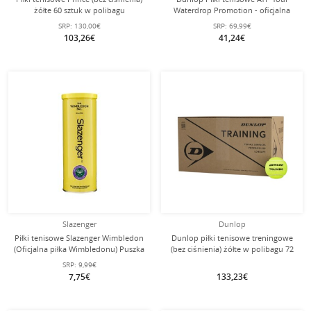
żółte 60 sztuk w polibagu
Waterdrop Promotion - oficjalna
piłka meczowa na ATP Tour - puszka
SRP:
130,00€
SRP:
69,99€
2x4 szt.
103,26€
41,24€
Slazenger
Dunlop
Piłki tenisowe Slazenger Wimbledon
Dunlop piłki tenisowe treningowe
(Oficjalna piłka Wimbledonu) Puszka
(bez ciśnienia) żółte w polibagu 72
3 szt.
sztuki
SRP:
9,99€
7,75€
133,23€