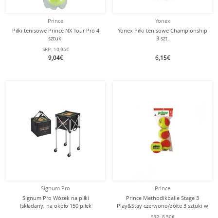
Prince
Yonex
Piłki tenisowe Prince NX Tour Pro 4
Yonex Piłki tenisowe Championship
sztuki
3 szt.
SRP:
10,95€
9,04€
6,15€
Signum Pro
Prince
Signum Pro Wózek na piłki
Prince Methodikballe Stage 3
(składany, na około 150 piłek
Play&Stay czerwono/żółte 3 sztuki w
tenisowych) czarny - 1 sztuka
woreczku
SRP:
8,50€