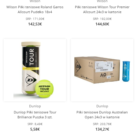
Wilson
Wilson
Wilson Piłki tenisowe Roland Garros
Piłki tenisowe Wilson Tour Premier
Allcourt Pudełko 18x4
Allcourt 24x3 w kartonie
SRP:
171,00€
SRP:
192,00€
142,53€
144,60€
Dunlop
Dunlop
Dunlop Piłki tenisowe Tour
Piłki tenisowe Dunlop Australian
Brilliance Puszka 3 szt.
Open 24x3 w kartonie
SRP:
8,49€
SRP:
203,76€
5,58€
134,27€