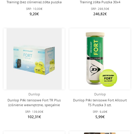
Training (bez ciśnienia) żółta puszka
Training żółta Puszka 30x4
4 szt.
SRP:
10,00€
SRP:
298,50€
9,20€
246,82€
Dunlop
Dunlop
Dunlop Piłki tenisowe Fort TR Plus
Dunlop Piłki tenisowe Fort Allcourt
(ciśnienie wewnętrzne, specjalnie
TS Puszka 3 szt.
do maszyny do piłek Slinger) żółte
SRP:
139,90€
SRP:
9,49€
18x4 opakowanie
102,31€
5,99€