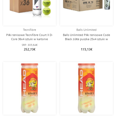
Tecnifibre
Balls Unlimited
Piłki tenisowe Tecnifibre Court X D-
Balls Unlimited Piłki tenisowe Code
Core 36x4 sztuki w kartonie
Black żółte puszka 25x4 sztuki w
kartonie
SRP:
305,64€
252,73€
173,13€