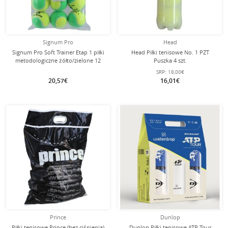
Signum Pro
Head
Signum Pro Soft Trainer Etap 1 piłki
Head Piłki tenisowe No. 1 PZT
metodologiczne żółto/zielone 12
Puszka 4 szt.
sztuk w opakowaniu
SRP:
18,00€
20,57€
16,01€
Prince
Dunlop
Piłki tenisowe Prince (bez ciśnienia)
Dunlop Piłki tenisowe ATP Tour