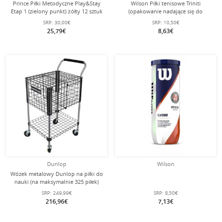
Prince Piłki Metodyczne Play&Stay
Wilson Piłki tenisowe Triniti
Etap 1 (zielony punkt) żółty 12 sztuk
(opakowanie nadające się do
w torbie
recyklingu) puszka 4 szt.
SRP:
30,00€
SRP:
10,50€
25,79€
8,63€
Dunlop
Wilson
Wózek metalowy Dunlop na piłki do
nauki (na maksymalnie 325 piłek)
SRP:
249,99€
SRP:
8,50€
216,96€
7,13€