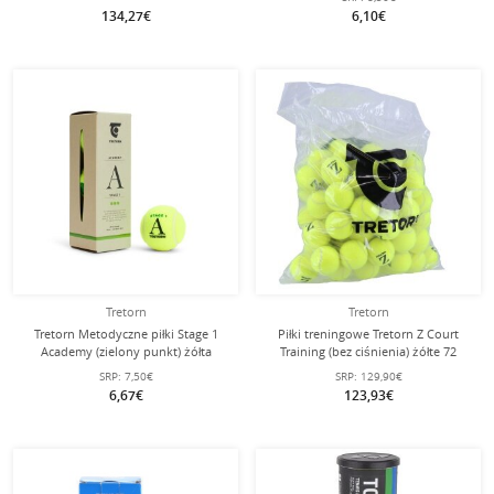
134,27€
6,10€
Tretorn
Tretorn
Tretorn Metodyczne piłki Stage 1
Piłki treningowe Tretorn Z Court
Academy (zielony punkt) żółta
Training (bez ciśnienia) żółte 72
opakowanie 3 szt.
sztuki w polybagu
SRP:
7,50€
SRP:
129,90€
6,67€
123,93€