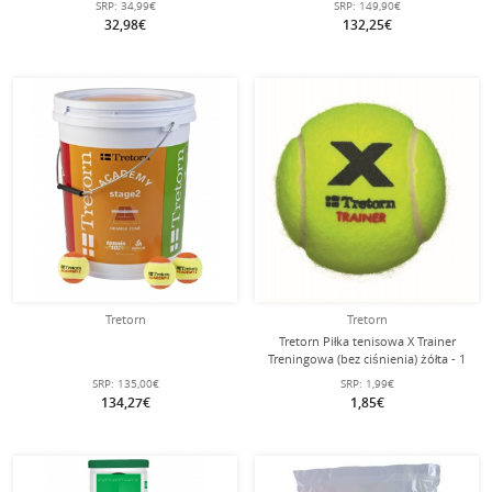
SRP:
34,99€
SRP:
149,90€
32,98€
132,25€
Tretorn
Tretorn
Tretorn Piłka tenisowa X Trainer
Treningowa (bez ciśnienia) żółta - 1
piłka
SRP:
135,00€
SRP:
1,99€
134,27€
1,85€