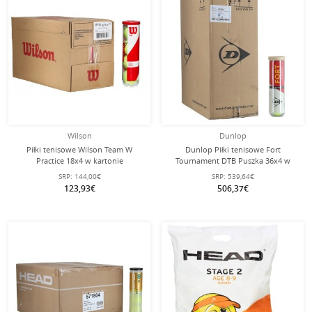
Wilson
Dunlop
Piłki tenisowe Wilson Team W
Dunlop Piłki tenisowe Fort
Practice 18x4 w kartonie
Tournament DTB Puszka 36x4 w
kartonie
SRP:
144,00€
SRP:
539,64€
123,93€
506,37€