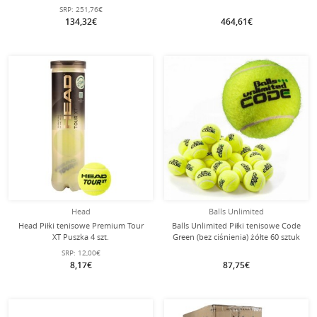
24x3 szt. w kartonie
36x4
SRP:
251,76€
134,32€
464,61€
Head
Balls Unlimited
Head Piłki tenisowe Premium Tour
Balls Unlimited Piłki tenisowe Code
XT Puszka 4 szt.
Green (bez ciśnienia) żółte 60 sztuk
SRP:
12,00€
8,17€
87,75€