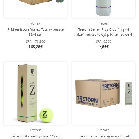
Yonex
Tretorn
Piłki tenisowe Yonex Tour w puszce
Tretorn Serie+ Plus Club (miękki
18x4 szt.
rdzeń kauczukowy) piłki tenisowe 4
sztuki w puszce
SRP:
178,20€
SRP:
9,50€
165,28€
7,86€
Tretorn
Tretorn
Tretorn piłki treningowe Z Court
Tretorn Piłki Treningowe Z Court