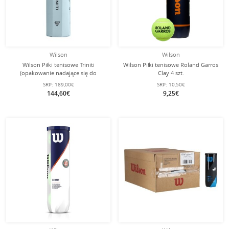
Wilson
Wilson
Wilson Piłki tenisowe Triniti
Wilson Piłki tenisowe Roland Garros
(opakowanie nadające się do
Clay 4 szt.
recyklingu) puszka 18x4 w kartonie
SRP:
189,00€
SRP:
10,50€
144,60€
9,25€