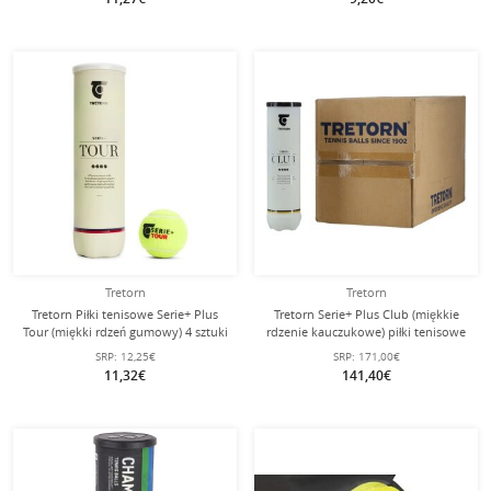
Tretorn
Tretorn
Tretorn Piłki tenisowe Serie+ Plus
Tretorn Serie+ Plus Club (miękkie
Tour (miękki rdzeń gumowy) 4 sztuki
rdzenie kauczukowe) piłki tenisowe
w puszce
18x4 puszki
SRP:
12,25€
SRP:
171,00€
11,32€
141,40€