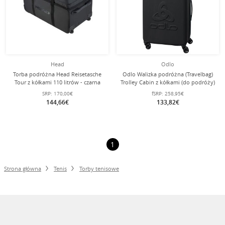
Head
Odlo
Torba podróżna Head Reisetasche
Odlo Walizka podróżna (Travelbag)
Tour z kółkami 110 litrów - czarna
Trolley Cabin z kółkami (do podróży)
- 70 litrów
SRP:
170,00€
fSRP:
258,95€
144,66€
133,82€
1
Strona główna
Tenis
Torby tenisowe