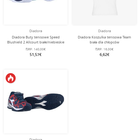
Diadora
Diadora
Diadora Buty tenisowe Speed
Diadora Koszulka tenisowa Team
Blushield 2 Allcourt białe/niebieskie
biała dla chłopców
męskie
fSRP:
140,00€
fSRP:
16,00€
51,57€
6,62€
Diadora