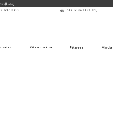
macji tutaj
ZAKUPACH OD
ZAKUP NA FAKTURĘ
wnątrz
Piłka nożna
Fitness
Moda