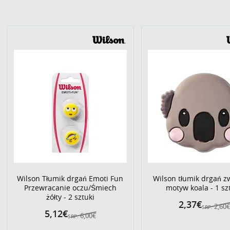
Wilson Tłumik drgań Emoti Fun
Wilson tłumik drgań z
Przewracanie oczu/Śmiech
motyw koala - 1 sz
żółty - 2 sztuki
2,37€
2,60
SRP:
5,12€
6,00€
SRP: