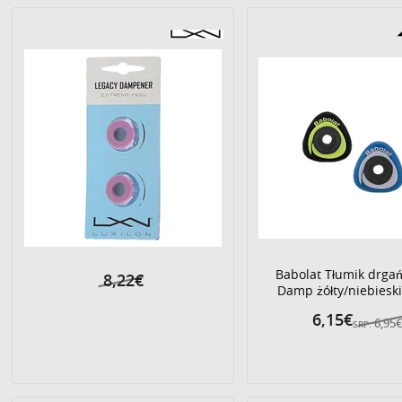
Babolat Tłumik drgań
8,22€
Damp żółty/niebieski 
6,15€
6,95
SRP: