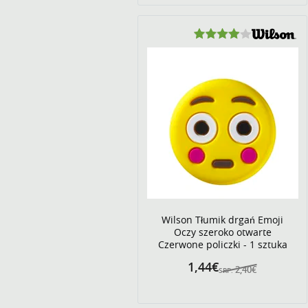
Wilson Tłumik drgań Emoji
Oczy szeroko otwarte
Czerwone policzki - 1 sztuka
1,44€
2,40€
SRP: