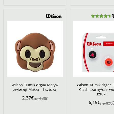
Wilson Tłumik drgań Motyw
Wilson Tłumik drgań P
zwierząt Małpa - 1 sztuka
Clash czarny/czerwo
sztuki
2,37€
2,60€
SRP:
6,15€
8,00
SRP: