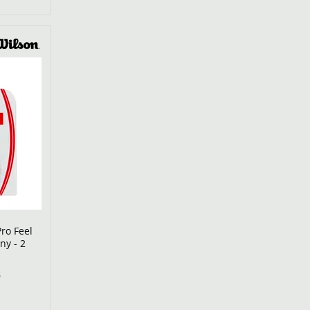
ro Feel
ny - 2
€