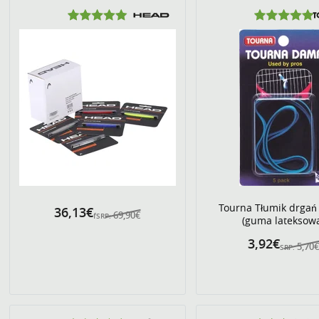
Tourna Tłumik drga
36,13€
69,90€
fSRP:
(guma lateksow
3,92€
5,70
SRP: