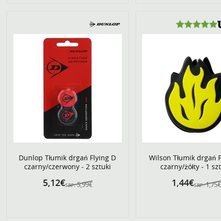
Dunlop Tłumik drgań Flying D
Wilson Tłumik drgań 
czarny/czerwony - 2 sztuki
czarny/żółty - 1 sz
5,12€
1,44€
5,99€
1,75
SRP:
SRP: