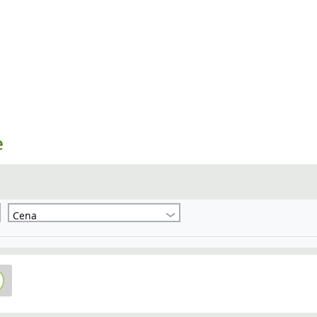
e
Cena
ń