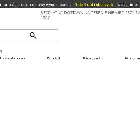
informacja: czas dostawy wynosi obecnie
3 do 4 dni roboczych
|
więcej infor
BEZPŁATNA DOSTAWA NA TERENIE NIEMIEC PRZY 
150€
we
Badminton
Padel
Bieganie
Na ze