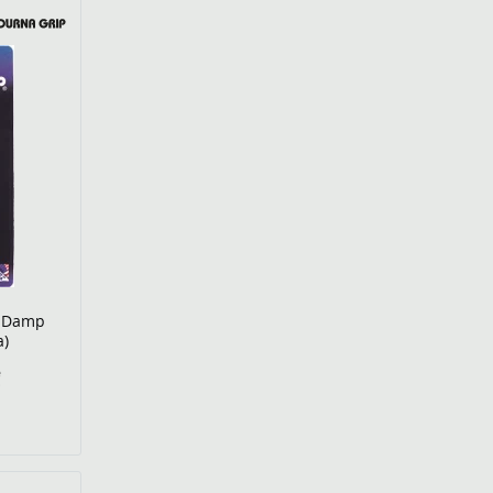
ń Damp
a)
€