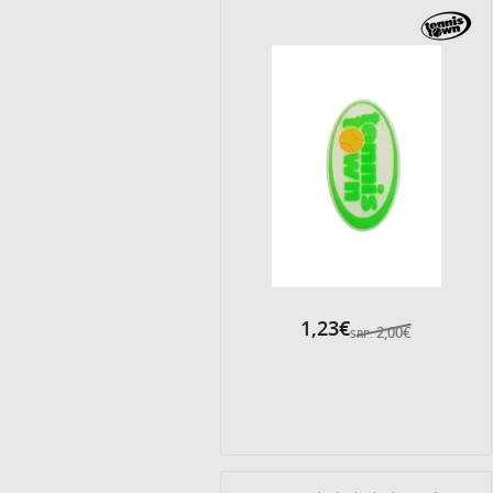
1,23€
2,00€
SRP: