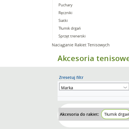
Puchary
Ręczniki
Siatki
Tłumik drgań
Sprzęt trenerski
Naciąganie Rakiet Tenisowych
Akcesoria tenisow
Zresetuj filtr
Marka
Akcesoria do rakiet:
Tłumik drga