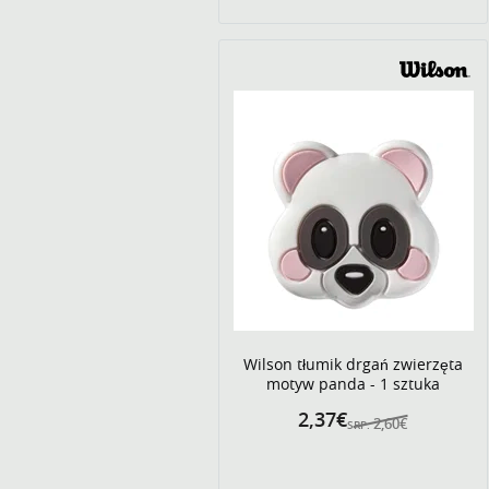
Wilson tłumik drgań zwierzęta
motyw panda - 1 sztuka
2,37€
2,60€
SRP: