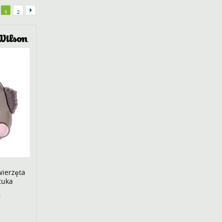
1
2
wierzęta
tuka
€