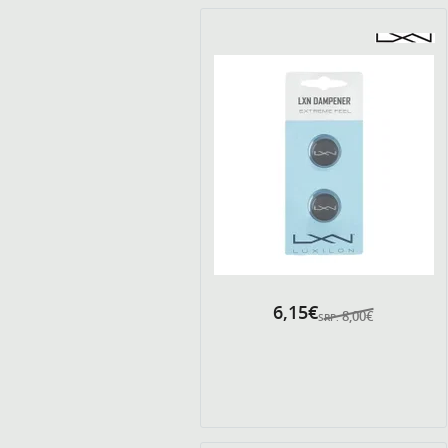
6,15€
8,00€
SRP: