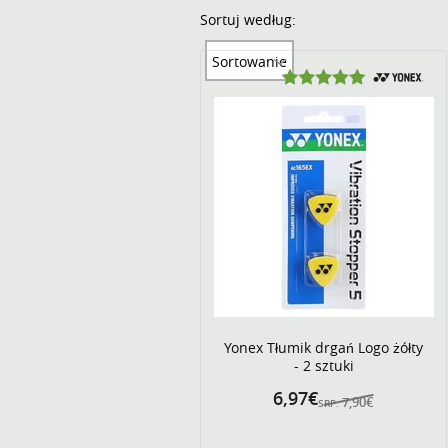
Sortuj według:
Sortowanie
Yonex Tłumik drgań Logo żółty
- 2 sztuki
6,97€
7,90€
SRP: