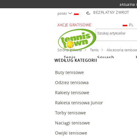
aktualna 
BEZPŁATNY ZWROT
polski
AKCJE GRATISOWE
PL
Strona główna
Tenis
Akcesoria teniso
Tenis
Squash
WEDŁUG KATEGORII
Buty tenisowe
Odzież tenisowa
Rakiety tenisowe
Rakieta tenisowa Junior
Torby tenisowe
Naciągi tenisowe
Owijki tenisowe