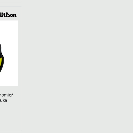
Płomień
tuka
€