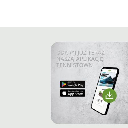
ODKRYJ JUŻ TERAZ
NASZĄ APLIKACJĘ
TENNISTOWN