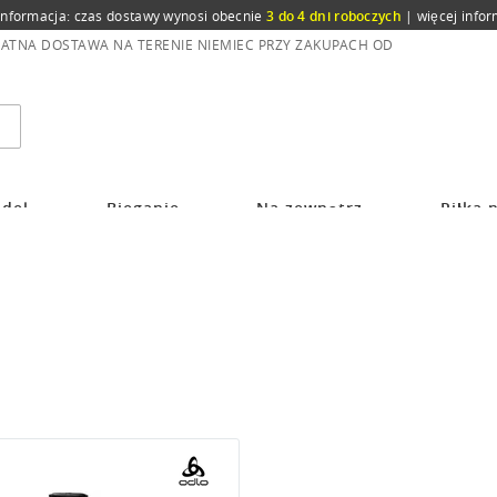
informacja: czas dostawy wynosi obecnie
3 do 4 dni roboczych
|
więcej infor
ATNA DOSTAWA NA TERENIE NIEMIEC PRZY ZAKUPACH OD
del
Bieganie
Na zewnątrz
Piłka 