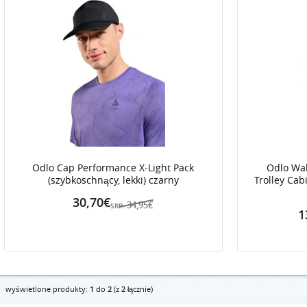
Odlo Cap Performance X-Light Pack
Odlo Wal
(szybkoschnący, lekki) czarny
Trolley Cab
30,70€
34,95€
SRP:
1
wyświetlone produkty:
1
do
2
(z
2
łącznie)