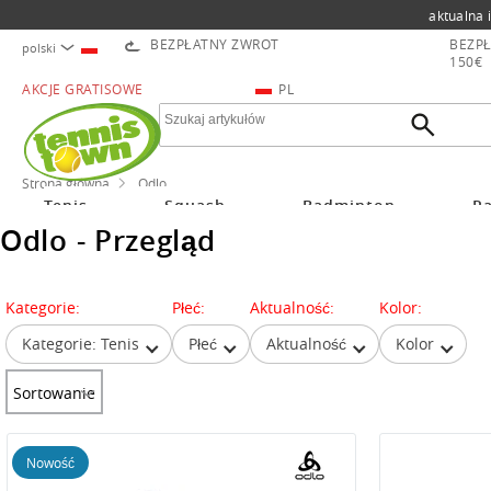
aktualna 
BEZPŁATNY ZWROT
BEZPŁ
polski
150€
AKCJE GRATISOWE
PL
Strona główna
Odlo
Tenis
Squash
Badminton
Pa
Odlo - Przegląd
Kategorie:
Płeć:
Aktualność:
Kolor:
Kategorie: Tenis
Płeć
Aktualność
Kolor
Sortowanie
Nowość