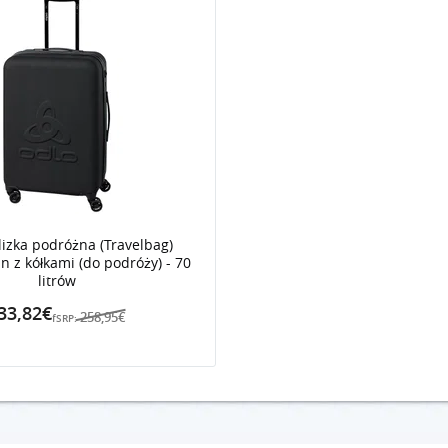
izka podróżna (Travelbag)
in z kółkami (do podróży) - 70
litrów
33,82€
258,95€
fSRP: