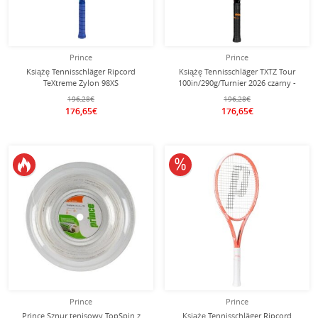
Prince
Prince
Książę Tennisschläger Ripcord
Książę Tennisschläger TXTZ Tour
TeXtreme Zylon 98XS
100in/290g/Turnier 2026 czarny -
98in/305g/Turnier 2026 niebieski -
niestrunowany -
196,28€
196,28€
niestrunowany -
176,65€
176,65€
10% obniżone
Prince
Prince
Prince Sznur tenisowy TopSpin z
Książę Tennisschläger Ripcord