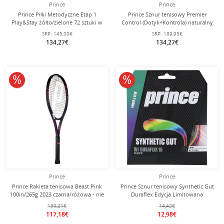
Prince
Prince
Prince Piłki Metodyczne Etap 1
Prince Sznur tenisowy Premier
Play&Stay żółto/zielone 72 sztuki w
Control (Dotyk+Kontrola) naturalny
torbie
200m rolka
SRP:
145,00€
SRP:
189,95€
134,27€
134,27€
10% obniżone
10% obniżone
Prince
Prince
Prince Rakieta tenisowa Beast Pink
Prince Sznur tenisowy Synthetic Gut
100in/265g 2023 czarna/różowa - nie
Duraflex Edycja Limitowana
naciągana -
(Uniwersalny+Trwałość) kolorowy
130,21€
14,42€
12m Zestaw
117,18€
12,98€