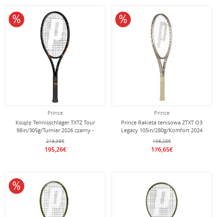
10% obniżone
10% obniżone
Prince
Prince
Książę Tennisschläger TXTZ Tour
Prince Rakieta tenisowa ZTXT O3
98in/305g/Turnier 2026 czarny -
Legacy 105in/280g/Komfort 2024
niestrunowany -
złoty - naciągnięta -
216,96€
196,28€
195,26€
176,65€
10% obniżone