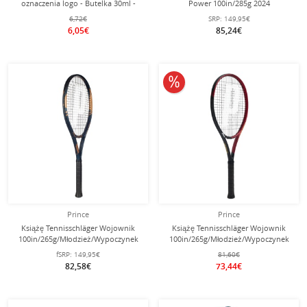
oznaczenia logo - Butelka 30ml -
Power 100in/285g 2024
czarny
czerwono/czarna - naciągnięta -
6,72€
SRP:
149,95€
6,05€
85,24€
10% obniżone
Prince
Prince
Książę Tennisschläger Wojownik
Książę Tennisschläger Wojownik
100in/265g/Młodzież/Wypoczynek
100in/265g/Młodzież/Wypoczynek
niebieskoszary/brązowy -
2025 czerwony - naciągnięty -
fSRP:
149,95€
81,60€
naciągnięty -
82,58€
73,44€