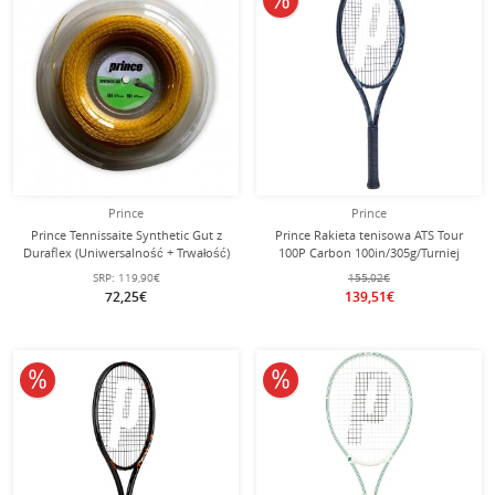
Prince
Prince
Prince Tennissaite Synthetic Gut z
Prince Rakieta tenisowa ATS Tour
Duraflex (Uniwersalność + Trwałość)
100P Carbon 100in/305g/Turniej
złota 200m rolka
2024 czarna - nie naciągana -
SRP:
119,90€
155,02€
72,25€
139,51€
10% obniżone
10% obniżone