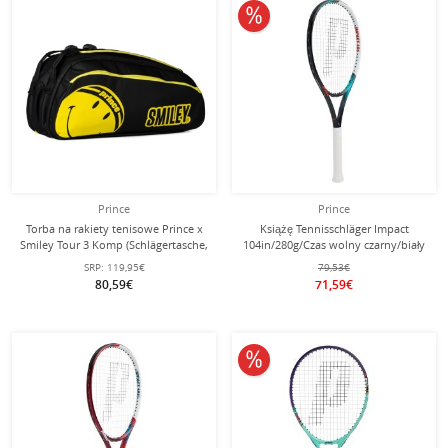
10% obniżone
Prince
Prince
Torba na rakiety tenisowe Prince x
Książę Tennisschläger Impact
Smiley Tour 3 Komp (Schlägertasche,
104in/280g/Czas wolny czarny/biały
3 główne komory, komora
- naciągnięty -
SRP:
119,95€
79,53€
termiczna) 2025 czarna 12 szt.
80,59€
71,59€
10% obniżone