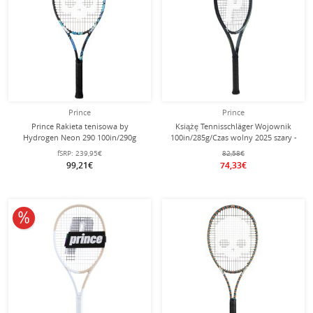
Prince
Prince
Prince Rakieta tenisowa by
Książę Tennisschläger Wojownik
Hydrogen Neon 290 100in/290g
100in/285g/Czas wolny 2025 szary -
niebieska - naciągnięta -
naciągnięty -
fSRP:
239,95€
82,58€
99,21€
74,33€
10% obniżone