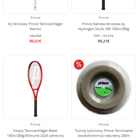
Prince
Prince
Kij tenisowy Prince Tennisschläger
Prince Rakieta tenisowa by
Warrior
Hydrogen Skulls 290 100in/290g
100in/265g/Młodzież/Wypoczynek
kolorowa - naciągnięta -
100,75€
fSRP:
239,95€
2025 różowy - naciągnięty -
90,67€
99,21€
10% obniżone
Prince
Prince
Książę Tennisschläger Beast
Turniej nylonowy Prince Tennissaite
100in/280g/Allround 2024 czerwony
(wszechstronny) naturalny 200m