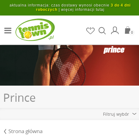
Przejdź do głównej treści
aktualna informacja: czas dostawy wynosi obecnie
3 do 4 dni
roboczych
|
więcej informacji tutaj
Szukaj artykułów
0
.pl
Prince
Filtruj wybór
Strona główna