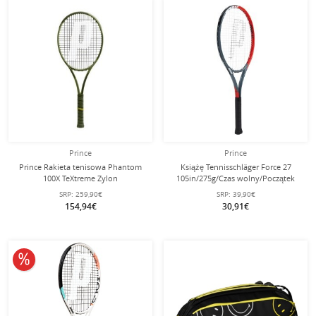
Prince
Prince
Prince Rakieta tenisowa Phantom
Książę Tennisschläger Force 27
100X TeXtreme Zylon
105in/275g/Czas wolny/Początek
100in/305g/Turniej 2024 zielona - nie
szary/czerwony - naciągnięty -
SRP:
259,90€
SRP:
39,90€
naciągana -
154,94€
30,91€
10% obniżone