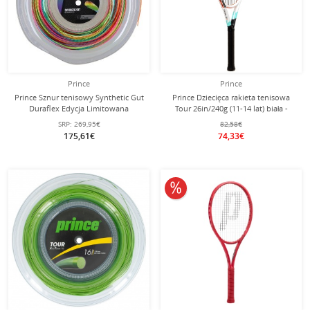
Prince
Prince
Prince Sznur tenisowy Synthetic Gut
Prince Dziecięca rakieta tenisowa
Duraflex Edycja Limitowana
Tour 26in/240g (11-14 lat) biała -
(Uniwersalny+Trwałość) kolorowy
naciągnięta -
SRP:
269,95€
82,58€
200 metrów rolka
175,61€
74,33€
10% obniżone