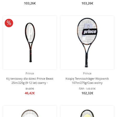
103,26€
103,26€
10% obniżone
Prince
Prince
Kij tenisowy dla dzieci Prince Beast
Książę Tennisschläger Wojownik
25in/225g (9-12 lat) czarny -
107in/275g/Czas wolny
naciągnięty -
niebieskoszary/brązowy -
51,57€
fSRP:
149,95€
naciągnięty -
46,42€
102,32€