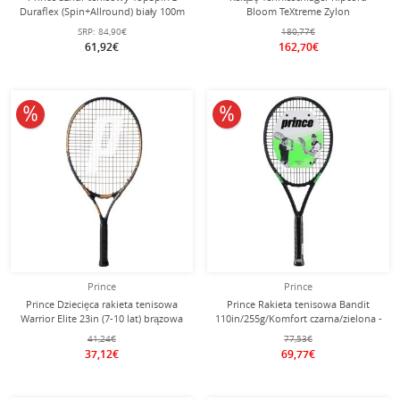
Duraflex (Spin+Allround) biały 100m
Bloom TeXtreme Zylon
rolka
100in/280g/Turnier 2026 koralowy -
SRP:
84,90€
180,77€
niestrunowany -
61,92€
162,70€
10% obniżone
10% obniżone
Prince
Prince
Prince Dziecięca rakieta tenisowa
Prince Rakieta tenisowa Bandit
Warrior Elite 23in (7-10 lat) brązowa
110in/255g/Komfort czarna/zielona -
- naciągnięta -
naciągnięta -
41,24€
77,53€
37,12€
69,77€