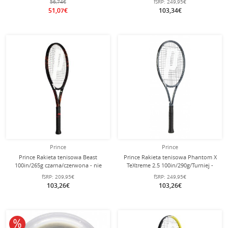
56,74€
fSRP:
249,95€
51,07€
103,34€
Prince
Prince
Prince Rakieta tenisowa Beast
Prince Rakieta tenisowa Phantom X
100in/265g czarna/czerwona - nie
TeXtreme 2.5 100in/290g/Turniej -
naciągana -
nie naciągana -
fSRP:
209,95€
fSRP:
249,95€
103,26€
103,26€
10% obniżone