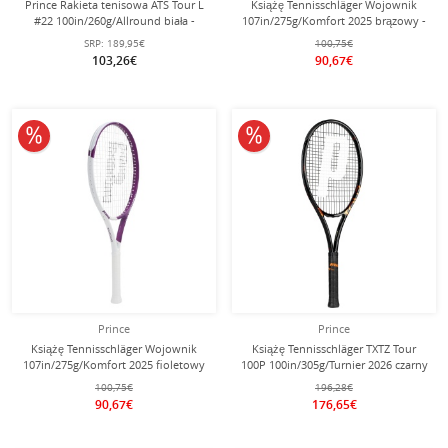
Prince Rakieta tenisowa ATS Tour L
Książę Tennisschläger Wojownik
#22 100in/260g/Allround biała -
107in/275g/Komfort 2025 brązowy -
niezamontowana -
naciągnięty -
SRP:
189,95€
100,75€
103,26€
90,67€
10% obniżone
10% obniżone
Prince
Prince
Książę Tennisschläger Wojownik
Książę Tennisschläger TXTZ Tour
107in/275g/Komfort 2025 fioletowy
100P 100in/305g/Turnier 2026 czarny
- naciągnięty -
- niestrunowany -
100,75€
196,28€
90,67€
176,65€