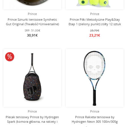
Prince
Prince
Prince Sznurki tenisowe Synthetic
Prince Piłki Metodyczne Play&Stay
Gut Original (Trwałość+Uniwersalne)
Etap 1 (zielony punkt) żółty 12 sztuk
złoty 100 metrów rolka
w torbie
SRP:
51,00€
25,79€
30,91€
23,21€
10% obniżone
Prince
Prince
Plecak tenisowy Prince by Hydrogen
Prince Rakieta tenisowa by
Spark (komora główna, na rakiety i
Hydrogen Neon 305 100in/305g
na buty) czarny
niebieska - naciągnięta -