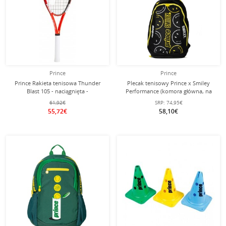
Prince
Prince
Prince Rakieta tenisowa Thunder
Plecak tenisowy Prince x Smiley
Blast 105 - naciągnięta -
Performance (komora główna, na
rakiety i buty) 2025 czarny
61,92€
SRP:
74,95€
55,72€
58,10€