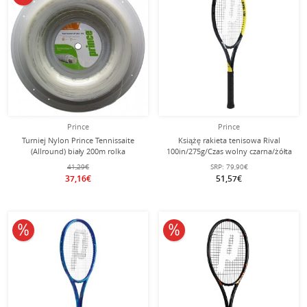
Prince
Prince
Turniej Nylon Prince Tennissaite
Książę rakieta tenisowa Rival
(Allround) biały 200m rolka
100in/275g/Czas wolny czarna/żółta
- naciągnięta -
41,29€
SRP:
79,90€
37,16€
51,57€
10% obniżone
10% obniżone