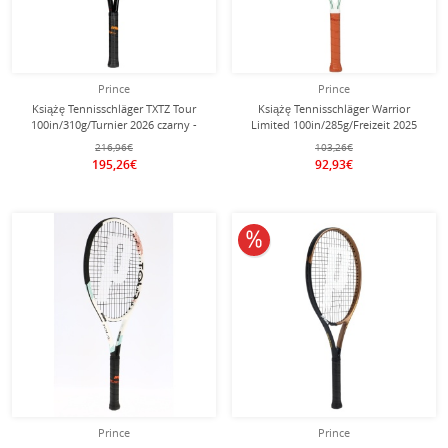
Prince
Prince
Książę Tennisschläger TXTZ Tour
Książę Tennisschläger Warrior
100in/310g/Turnier 2026 czarny -
Limited 100in/285g/Freizeit 2025
niestrunowany -
biały - naciągnięty -
216,96€
103,26€
195,26€
92,93€
10% obniżone
Prince
Prince