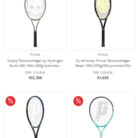
Prince
Prince
Książę Tennisschläger by Hydrogen
Kij tenisowy Prince Tennisschläger
Skulls 260 100in/260g kolorowy -
Beast 100in/250g/Dla juniorów/Dla
naciągnięty -
kobiet Smiley 2025 czarny -
fSRP:
219,95€
fSRP:
209,95€
niestrunowany -
102,30€
97,65€
10% obniżone
10% obniżone