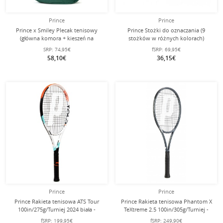
Prince
Prince
Prince x Smiley Plecak tenisowy
Prince Stożki do oznaczania (9
(główna komora + kieszeń na
stożków w różnych kolorach)
rakiety) 2025 zielony
SRP:
74,95€
fSRP:
69,95€
58,10€
36,15€
Prince
Prince
Prince Rakieta tenisowa ATS Tour
Prince Rakieta tenisowa Phantom X
100in/275g/Turniej 2024 biała -
TeXtreme 2.5 100in/305g/Turniej -
nieoplotkowana -
nie naciągana -
fSRP:
199,95€
fSRP:
249,90€