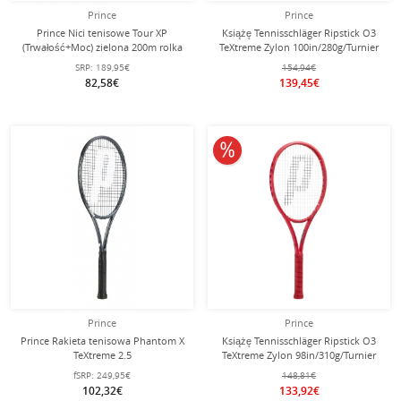
Prince
Prince
Prince Nici tenisowe Tour XP
Książę Tennisschläger Ripstick O3
(Trwałość+Moc) zielona 200m rolka
TeXtreme Zylon 100in/280g/Turnier
2025 czerwony - niestrunowany -
SRP:
189,95€
154,94€
82,58€
139,45€
10% obniżone
Prince
Prince
Prince Rakieta tenisowa Phantom X
Książę Tennisschläger Ripstick O3
TeXtreme 2.5
TeXtreme Zylon 98in/310g/Turnier
100in/320g/18x20/Turniej - nie
2025 czerwony - niestrunowany -
fSRP:
249,95€
148,81€
naciągana -
102,32€
133,92€