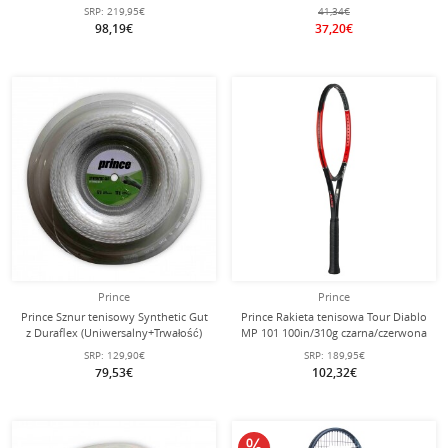
- niestrunowany -
rolka
SRP:
219,95€
41,34€
98,19€
37,20€
Prince
Prince
Prince Sznur tenisowy Synthetic Gut
Prince Rakieta tenisowa Tour Diablo
z Duraflex (Uniwersalny+Trwałość)
MP 101 100in/310g czarna/czerwona
biały 200m rolka
SRP:
129,90€
SRP:
189,95€
79,53€
102,32€
10% obniżone