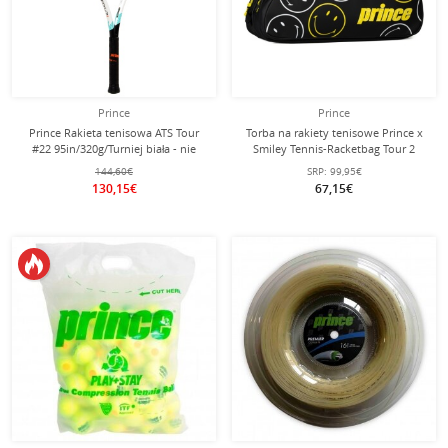
Prince
Prince
Prince Rakieta tenisowa ATS Tour
Torba na rakiety tenisowe Prince x
#22 95in/320g/Turniej biała - nie
Smiley Tennis-Racketbag Tour 2
naciągnięta -
Comp (torba na rakiety, 2 główne
144,60€
SRP:
99,95€
komory, komora termiczna) 2025
130,15€
67,15€
czarna na 6 rakiet