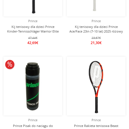
Prince
Prince
Kij tenisowy dla dzieci Prince
Kij tenisowy dla dzieci Prince
Kinder-Tennisschläger Warrior Elite
Ace/Face 23in (7-10 lat) 2025 różowy
25in (9-12 lat) niebieski - naciągnięty
- naciągnięty -
47,44€
23,67€
-
42,69€
21,30€
10% obniżone
Prince
Prince
Prince Pisak do naciągu do
Prince Rakieta tenisowa Beast