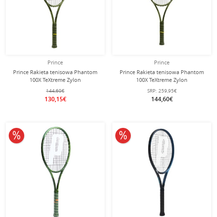
Prince
Prince
Prince Rakieta tenisowa Phantom
Prince Rakieta tenisowa Phantom
100X TeXtreme Zylon
100X TeXtreme Zylon
100in/290g/Turniej 2024 zielona - nie
100in/320g/18x20/Turniej 2024
144,60€
SRP:
259,95€
naciągnięta -
zielona - nie naciągana -
130,15€
144,60€
10% obniżone
10% obniżone