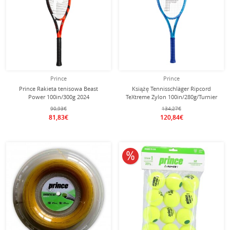
Prince
Prince
Prince Rakieta tenisowa Beast
Książę Tennisschläger Ripcord
Power 100in/300g 2024
TeXtreme Zylon 100in/280g/Turnier
czerwono/czarna - naciągnięta -
2025 niebieski - nienaciągnięty -
90,93€
134,27€
81,83€
120,84€
10% obniżone