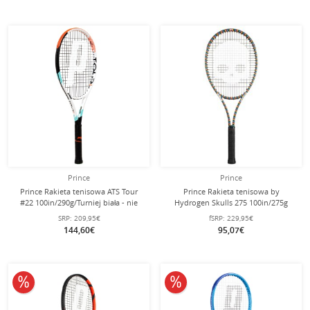
Prince
Prince
Prince Rakieta tenisowa ATS Tour
Prince Rakieta tenisowa by
#22 100in/290g/Turniej biała - nie
Hydrogen Skulls 275 100in/275g
naciągnięta -
kolorowa - naciągnięta -
SRP:
209,95€
fSRP:
229,95€
144,60€
95,07€
10% obniżone
10% obniżone