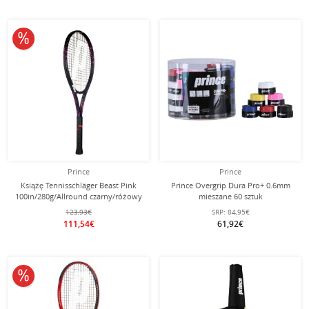
10% obniżone
Prince
Prince
Książę Tennisschläger Beast Pink
Prince Overgrip Dura Pro+ 0.6mm
100in/280g/Allround czarny/różowy
mieszane 60 sztuk
- niestrunowany -
123,93€
SRP:
84,95€
111,54€
61,92€
10% obniżone