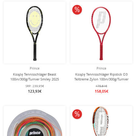
10% obniżone
Prince
Prince
Książę Tennisschläger Beast
Książę Tennisschläger Ripstick O3
100in/300g/Turnier Smiley 2025
TeXtreme Zylon 100in/300g/Turnier
czarny - niestrunowany -
2025 czerwony - niestrunowany -
SRP:
239,95€
175,61€
123,93€
158,05€
10% obniżone