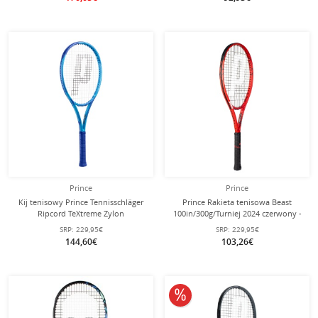
Prince
Prince
Kij tenisowy Prince Tennisschläger
Prince Rakieta tenisowa Beast
Ripcord TeXtreme Zylon
100in/300g/Turniej 2024 czerwony -
100in/300g/Turnier 2025 niebieski -
nieoplotkowana -
SRP:
229,95€
SRP:
229,95€
niestrunowany -
144,60€
103,26€
10% obniżone