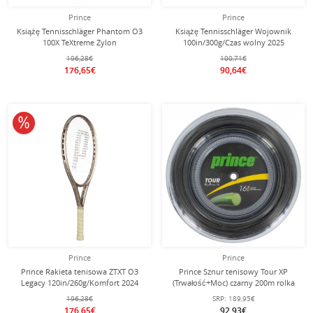
Prince
Prince
Książę Tennisschläger Phantom O3
Książę Tennisschläger Wojownik
100X TeXtreme Zylon
100in/300g/Czas wolny 2025
100in/310g/Turnier 2025 zielony -
niebieski - naciągnięty -
196,28€
100,71€
niestrunowany -
176,65€
90,64€
10% obniżone
Prince
Prince
Prince Rakieta tenisowa ZTXT O3
Prince Sznur tenisowy Tour XP
Legacy 120in/260g/Komfort 2024
(Trwałość+Moc) czarny 200m rolka
złota - naciągnięta -
196,28€
SRP:
189,95€
176,65€
92,93€