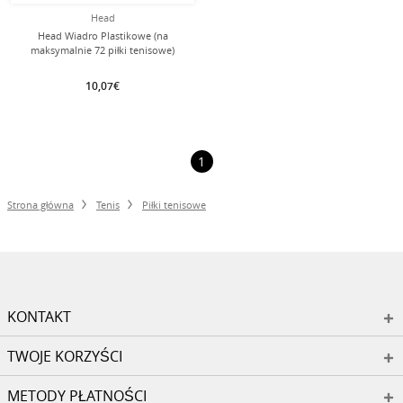
Head
Head Wiadro Plastikowe (na
maksymalnie 72 piłki tenisowe)
puste czarne - 1 wiadro
10,07€
1
Strona główna
Tenis
Piłki tenisowe
KONTAKT
TWOJE KORZYŚCI
METODY PŁATNOŚCI