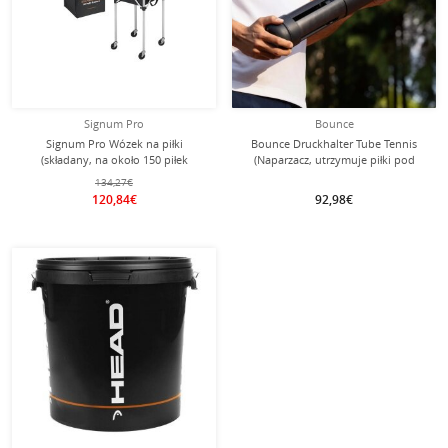
Signum Pro
Bounce
Signum Pro Wózek na piłki
Bounce Druckhalter Tube Tennis
(składany, na około 150 piłek
(Naparzacz, utrzymuje piłki pod
tenisowych) czarny - 1 sztuka
ciśnieniem) - 1 puszka
134,27€
120,84€
92,98€