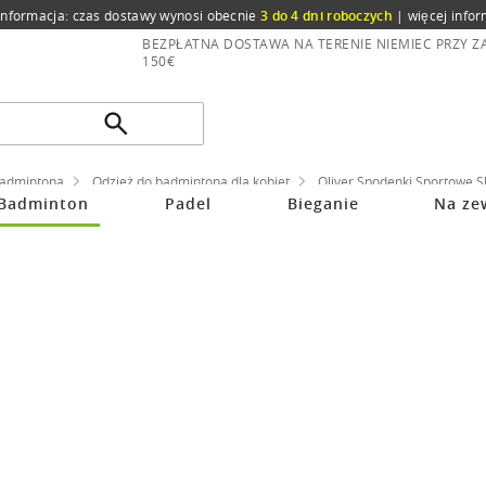
informacja: czas dostawy wynosi obecnie
3 do 4 dni roboczych
|
więcej infor
BEZPŁATNA DOSTAWA NA TERENIE NIEMIEC PRZY 
150€
badmintona
Odzież do badmintona dla kobiet
Oliver Spodenki Sportowe Sh
Badminton
Padel
Bieganie
Na ze