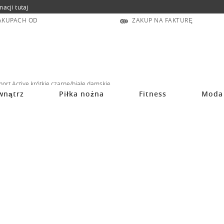
macji tutaj
ZAKUPACH OD
ZAKUP NA FAKTURĘ
ort Active krótkie czarne/białe damskie
wnątrz
Piłka nożna
Fitness
Moda