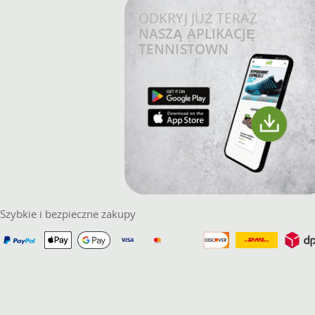
ODKRYJ JUŻ TERAZ
NASZĄ APLIKACJĘ
TENNISTOWN
Szybkie i bezpieczne zakupy