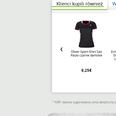
Klienci kupili również
W
Oliver Sport-Shirt Sao
Eri
Paulo czarne damskie
Sh
c
9,25€
1
fSRP: dawna sugerowana cena detaliczna pr