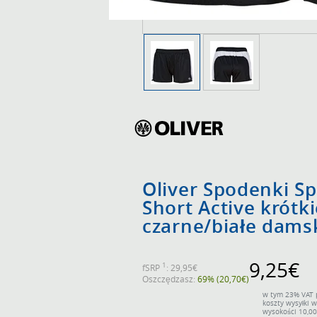
Oliver Spodenki S
Short Active krótki
czarne/białe dams
9,25€
1
fSRP
: 29,95€
Oszczędzasz:
69% (20,70€)
w tym 23% VAT 
koszty wysyłki w
wysokości 10,0