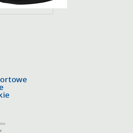
portowe
e
kie
plus
0€