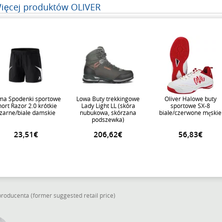
ięcej produktów OLIVER
ma Spodenki sportowe
Lowa Buty trekkingowe
Oliver Halowe buty
ort Razor 2.0 krótkie
Lady Light LL (skóra
sportowe SX-8
zarne/białe damskie
nubukowa, skórzana
białe/czerwone męskie
podszewka)
szare/koralowe Damskie
23,51€
206,62€
56,83€
oducenta (former suggested retail price)