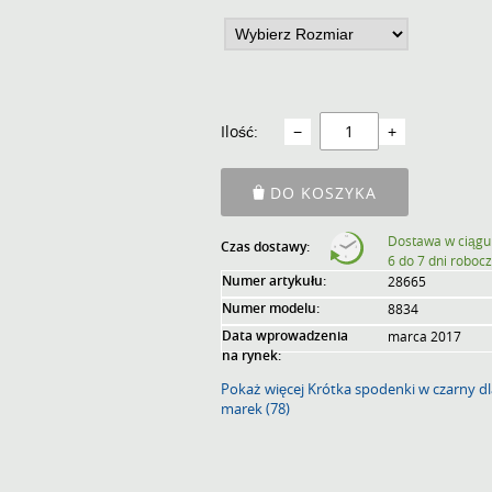
Ilość:
−
+
DO KOSZYKA
Dostawa w ciągu
Czas dostawy:
6 do 7 dni roboc
Numer artykułu:
28665
Numer modelu:
8834
Data wprowadzenia
marca 2017
na rynek:
Pokaż więcej Krótka spodenki w czarny dl
marek (78)