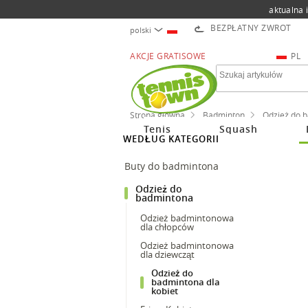
aktualna 
BEZPŁATNY ZWROT
polski
AKCJE GRATISOWE
PL
Strona główna
Badminton
Odzież do 
Tenis
Squash
WEDŁUG KATEGORII
Buty do badmintona
Odzież do
badmintona
Odzież badmintonowa
dla chłopców
Odzież badmintonowa
dla dziewcząt
Odzież do
badmintona dla
kobiet