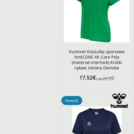
hummel Koszulka sportowa
hmlCORE XK Core Poly
(materiał interlock) Krótki
rękaw zielona Damska
17,52€
22,95€
SRP:
Nowość