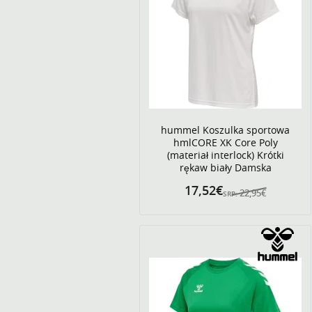
hummel Koszulka sportowa
hmlCORE XK Core Poly
(materiał interlock) Krótki
rękaw biały Damska
17,52€
22,95€
SRP: