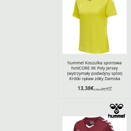
hummel Koszulka sportowa
hmlCORE XK Poly Jersey
(wytrzymały podwójny splot)
Krótki rękaw żółty Damska
13,38€
24,95€
SRP: