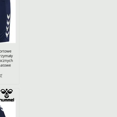
ortowe
rzymały
bocznych
anatowe
8€