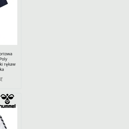
ortowa
Poly
tki rękaw
ka
5€