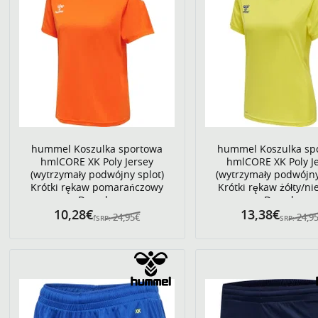
hummel Koszulka sportowa
hummel Koszulka sp
hmlCORE XK Poly Jersey
hmlCORE XK Poly J
(wytrzymały podwójny splot)
(wytrzymały podwójny
Krótki rękaw pomarańczowy
Krótki rękaw żółty/ni
Damska
Damska
10,28€
13,38€
24,95€
24,9
fSRP:
SRP: