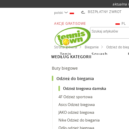
aktualna 
BEZPŁATNY ZWROT
polski
AKCJE GRATISOWE
PL
Strona główna
Bieganie
Odzież do bie
Tenis
Squash
WEDŁUG KATEGORII
Buty biegowe
Odzież do biegania
Odzież biegowa damska
4F Odzież sportowa
Asics Odzież biegowa
JAKO odzież biegowa
Nike Odzież do biegania
Odlo odzież biegowa