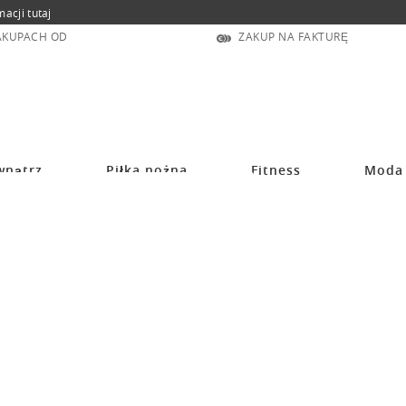
macji tutaj
ZAKUPACH OD
ZAKUP NA FAKTURĘ
wnątrz
Piłka nożna
Fitness
Moda