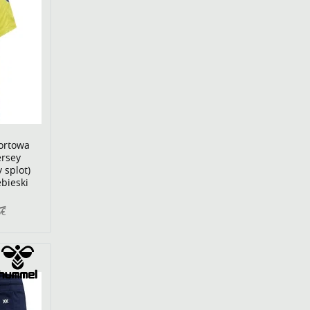
ortowa
ersey
 splot)
ebieski
5€