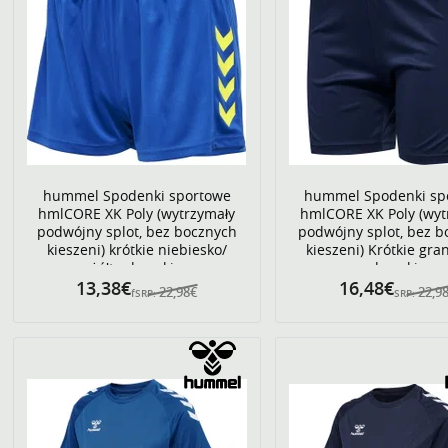
hummel Spodenki sportowe
hummel Spodenki sp
hmlCORE XK Poly (wytrzymały
hmlCORE XK Poly (wyt
podwójny splot, bez bocznych
podwójny splot, bez 
kieszeni) krótkie niebiesko/
kieszeni) Krótkie gr
żółte damskie
damskie
13,38€
16,48€
22,98€
22,9
fSRP:
SRP: