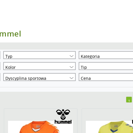
ummel
Typ
Kategoria
Kolor
Tip
Dyscyplina sportowa
Cena
1