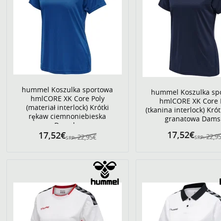
hummel Koszulka sportowa
hummel Koszulka sp
hmlCORE XK Core Poly
hmlCORE XK Core 
(materiał interlock) Krótki
(tkanina interlock) Kró
rękaw ciemnoniebieska
granatowa Dams
Damska
17,52€
17,52€
22,9
22,95€
SRP:
SRP: