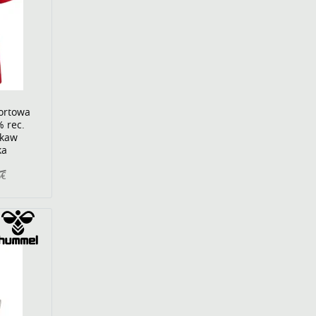
ortowa
 rec.
ękaw
ka
5€