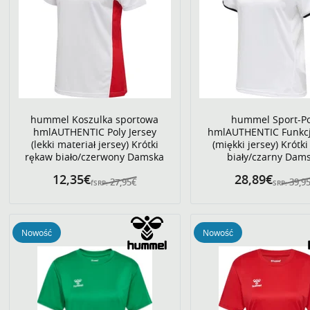
hummel Koszulka sportowa
hummel Sport-Po
hmlAUTHENTIC Poly Jersey
hmlAUTHENTIC Funkc
(lekki materiał jersey) Krótki
(miękki jersey) Krótk
rękaw biało/czerwony Damska
biały/czarny Dams
12,35€
28,89€
27,95€
39,9
fSRP:
SRP:
Nowość
Nowość