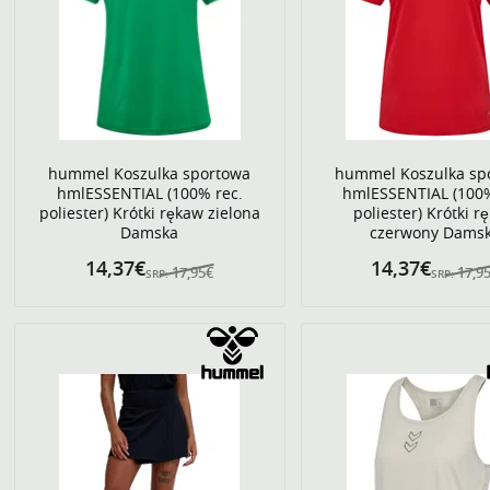
hummel Koszulka sportowa
hummel Koszulka sp
hmlESSENTIAL (100% rec.
hmlESSENTIAL (100%
poliester) Krótki rękaw zielona
poliester) Krótki r
Damska
czerwony Dams
14,37€
14,37€
17,95€
17,9
SRP:
SRP: