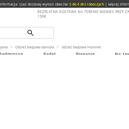
informacja: czas dostawy wynosi obecnie
3 do 4 dni roboczych
|
więcej infor
BEZPŁATNA DOSTAWA NA TERENIE NIEMIEC PRZY 
150€
gania
Odzież biegowa damska
odzież biegowa Hummel
Badminton
Padel
Bieganie
Na ze