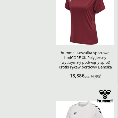
hummel Koszulka sportowa
hmlCORE XK Poly Jersey
(wytrzymały podwójny splot)
Krótki rękaw bordowy Damska
13,38€
24,95€
SRP: