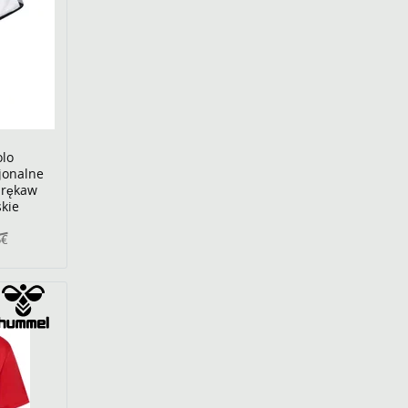
lo
jonalne
i rękaw
kie
5€