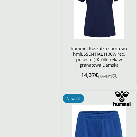
hummel Koszulka sportowa
hmlESSENTIAL (100% rec.
poliester) Krótki rękaw
granatowa Damska
14,37€
17,95€
SRP:
Nowość