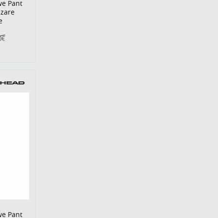
we Pant
szare
e
0€
we Pant