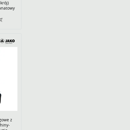
krój)
ranatowy
9€
gowe z
Shiny-