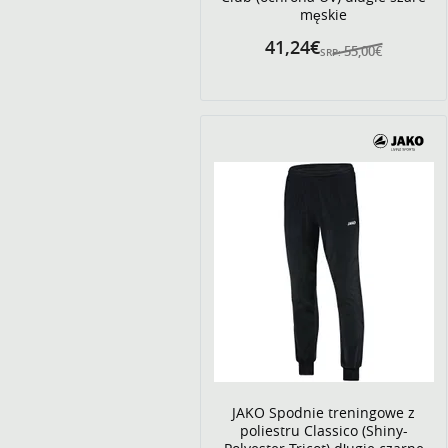
męskie
41,24€
55,00€
SRP:
JAKO Spodnie treningowe z
poliestru Classico (Shiny-