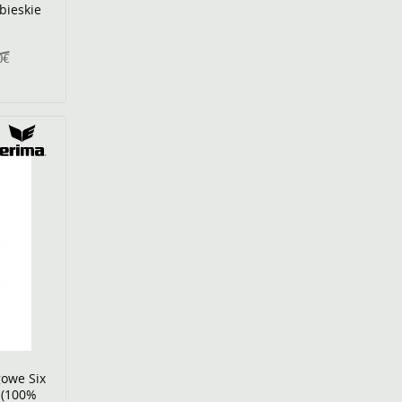
bieskie
0€
gowe Six
 (100%