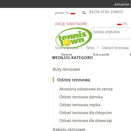
aktualna 
BEZPŁATNY ZWROT
polski
AKCJE GRATISOWE
PL
Strona główna
Tenis
Odzież tenisowa
Tenis
Squash
WEDŁUG KATEGORII
Buty tenisowe
Odzież tenisowa
Akcesoria odzieżowe do tenisa
Odzież tenisowa damska
Odzież tenisowa męska
Odzież tenisowa dla chłopców
Odzież tenisowa dla dziewcząt
Rakiety tenisowe