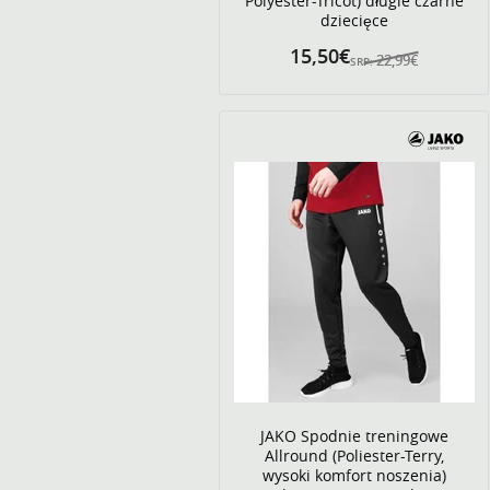
Polyester-Tricot) długie czarne
dziecięce
15,50€
22,99€
SRP:
JAKO Spodnie treningowe
Allround (Poliester-Terry,
wysoki komfort noszenia)