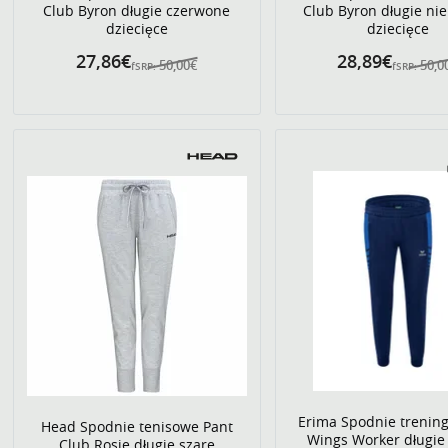
Club Byron długie czerwone
Club Byron długie nie
dziecięce
dziecięce
27,86€
28,89€
50,00€
50,0
fSRP:
fSRP:
Erima Spodnie trenin
Head Spodnie tenisowe Pant
Wings Worker długie
Club Rosie długie szare