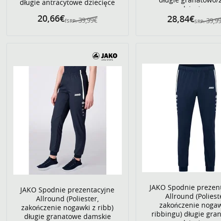
długie antracytowe dziecięce
dziecięce
20,66€
28,84€
39,99€
39,9
fSRP:
SRP:
JAKO Spodnie prezen
JAKO Spodnie prezentacyjne
Allround (Poliest
Allround (Poliester,
zakończenie nogaw
zakończenie nogawki z ribb)
ribbingu) długie gra
długie granatowe damskie