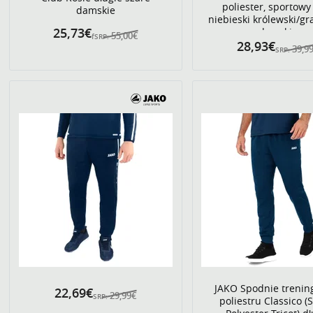
poliester, sportowy 
damskie
niebieski królewski/g
25,73€
damskie
55,00€
fSRP:
28,93€
39,9
SRP:
JAKO Spodnie trenin
22,69€
29,99€
SRP:
poliestru Classico (