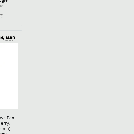
ługie
ie
9€
owe Pant
Terry,
enia)
ółte