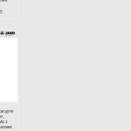
9€
tacyjne
er,
ki z
natowe