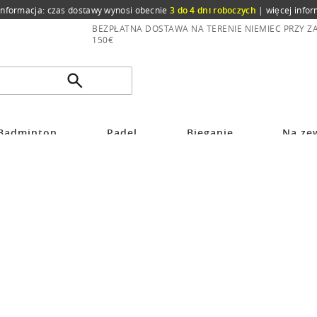
informacja: czas dostawy wynosi obecnie
3 do 4 dni roboczych
|
więcej infor
BEZPŁATNA DOSTAWA NA TERENIE NIEMIEC PRZY 
150€
Badminton
Padel
Bieganie
Na ze