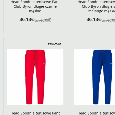
Head Spodnie tenisowe Pant
Head Spodnie teniso
Club Byron długie czarne
Club Byron długie 
męskie
melange męski
36,13€
36,13€
55,00€
55,0
fSRP:
fSRP:
Head Spodnie tenisowe Pant
Head Spodnie teniso