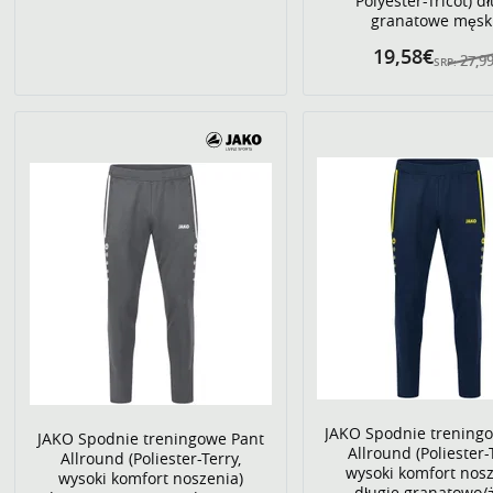
Polyester-Tricot) d
granatowe męsk
19,58€
27,9
SRP:
JAKO Spodnie trening
JAKO Spodnie treningowe Pant
Allround (Poliester-
Allround (Poliester-Terry,
wysoki komfort nosz
wysoki komfort noszenia)
długie granatowo/ż