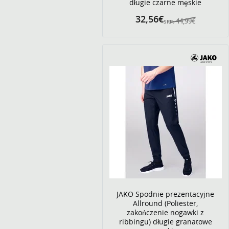
długie czarne męskie
32,56€
44,99€
SRP:
JAKO Spodnie prezentacyjne
Allround (Poliester,
zakończenie nogawki z
ribbingu) długie granatowe