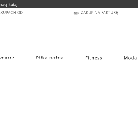
macji tutaj
ZAKUPACH OD
ZAKUP NA FAKTURĘ
wnątrz
Piłka nożna
Fitness
Moda