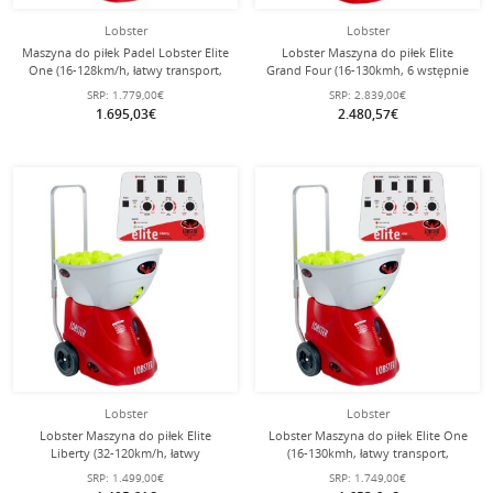
Lobster
Lobster
Maszyna do piłek Padel Lobster Elite
Lobster Maszyna do piłek Elite
One (16-128km/h, łatwy transport,
Grand Four (16-130kmh, 6 wstępnie
akumulator do 6h)
zainstalowanych ćwiczeń 6-
SRP:
1.779,00€
SRP:
2.839,00€
strzałowych, akumulator do 8h,
1.695,03€
2.480,57€
oscylator)
Lobster
Lobster
Lobster Maszyna do piłek Elite
Lobster Maszyna do piłek Elite One
Liberty (32-120km/h, łatwy
(16-130kmh, łatwy transport,
transport, akumulator do 4h,
akumulator do 8h, oscylator)
SRP:
1.499,00€
SRP:
1.749,00€
oscylator)