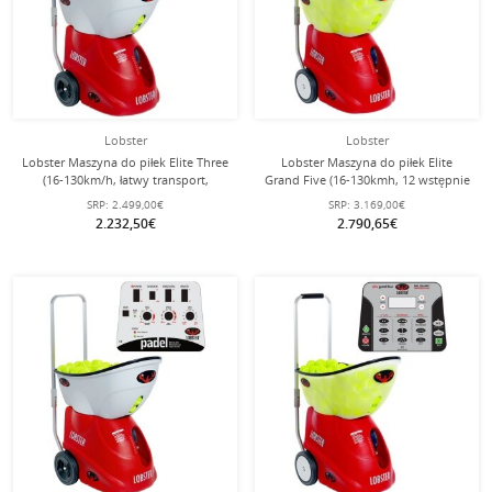
Lobster
Lobster
Lobster Maszyna do piłek Elite Three
Lobster Maszyna do piłek Elite
(16-130km/h, łatwy transport,
Grand Five (16-130kmh, 12 wstępnie
akumulator do 8h, oscylator)
zainstalowanych ćwiczeń,
SRP:
2.499,00€
SRP:
3.169,00€
akumulator do 8h, oscylator)
2.232,50€
2.790,65€