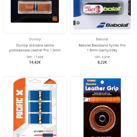
Dunlop
Babolat
Dunlop skórzana taśma
Babolat Basisband Syntec Pro
podstawowa Leather Pro 1.5mm
1.8mm czarny/żółty
(bezpośrednie, mocne uczucie
SRP:
17,99€
SRP:
8,95€
chwytu) brązowa - 1 sztuka
14,42€
8,22€