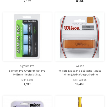
7,18€
8,06€
Signum Pro
Wilson
Signum Pro Overgrip Wet Pro
Wilson Basisband Skórzana Rączka
0.45mm niebieski 3 szt.
1.6mm (gładka/bezpośrednie
uczucie chwytu) brązowa - 1 sztuka
SRP:
5,50€
SRP:
22,00€
4,91€
16,48€