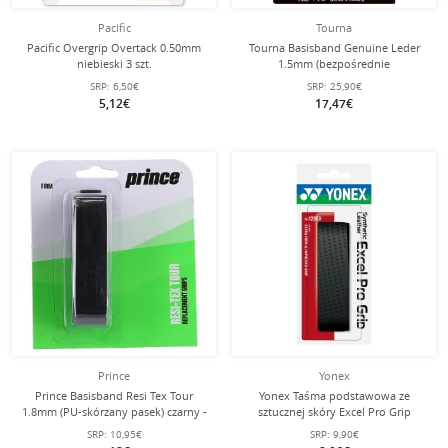
Pacific
Tourna
Pacific Overgrip Overtack 0.50mm
Tourna Basisband Genuine Leder
niebieski 3 szt.
1.5mm (bezpośrednie
odczucie/gładkie) brązowy - 1 sztuka
SRP:
6,50€
SRP:
25,90€
5,12€
17,47€
Prince
Yonex
Prince Basisband Resi Tex Tour
Yonex Taśma podstawowa ze
1.8mm (PU-skórzany pasek) czarny -
sztucznej skóry Excel Pro Grip
1 sztuka
1.6mm czarna - 1 sztuka
SRP:
10,95€
SRP:
9,90€