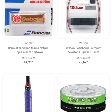
Babolat
Wilson
Babolat skórzana taśma Natural
Wilson Basisband Premium
Grip 1.45mm brązowa
Skórzana Rączka 1.6mm
(gładka/bezpośrednie uczucie
SRP:
17,95€
SRP:
22,00€
chwytu) czarna - 1 sztuka
14,98€
20,62€