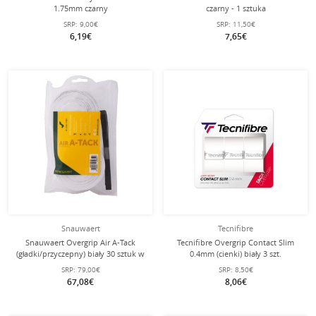
1.75mm czarny
czarny - 1 sztuka
SRP:
9,00€
SRP:
11,50€
6,19€
7,65€
Snauwaert
Tecnifibre
Snauwaert Overgrip Air A-Tack
Tecnifibre Overgrip Contact Slim
(gładki/przyczepny) biały 30 sztuk w
0.4mm (cienki) biały 3 szt.
opakowaniu
SRP:
79,00€
SRP:
8,50€
67,08€
8,06€