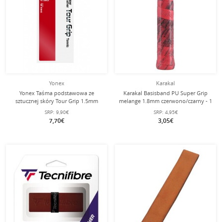
Yonex
Karakal
Yonex Taśma podstawowa ze
Karakal Basisband PU Super Grip
sztucznej skóry Tour Grip 1.5mm
melange 1.8mm czerwono/czarny - 1
biała - 1 sztuka
sztuka
SRP:
9,90€
SRP:
4,95€
7,70€
3,05€