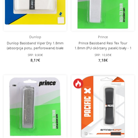
Dunlop
Prince
Dunlop Basisband Viper Dry 1.8mm
Prince Basisband Resi Tex Tour
(absorpcja potu, perforowane) białe
1.8mm (PU-skórzany pasek) biały - 1
- 1 sztuka
sztuka
SRP:
9,90€
SRP:
10,95€
8,17€
7,18€