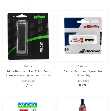
Prince
Babolat
Prince Basisband Resi Thin 1.5mm
Babolat Basisband Syntec Pro
(cienkie, chwytne) czarne - 1 sztuka
1.8mm biały
SRP:
8,95€
SRP:
8,95€
6,15€
8,22€