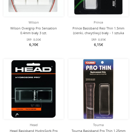
Wilson
Prince
Wilson Overgrip Pro Sensation
Prince Basisband Resi Thin 1.5mm
0.4mm biały 3 szt.
(cienki, chwytliwy) biały - 1 sztuka
SRP:
8,00€
SRP:
8,95€
6,70€
6,15€
Head
Tourna
Head Basisband HydroSorb Pro
Tourna Basisband Pro Thin 1.25mm