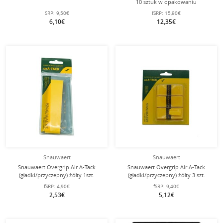
10 sztuk w opakowaniu
SRP:
9,50€
fSRP:
15,90€
6,10€
12,35€
Snauwaert
Snauwaert
Snauwaert Overgrip Air A-Tack
Snauwaert Overgrip Air A-Tack
(gładki/przyczepny) żółty 1szt.
(gładki/przyczepny) żółty 3 szt.
fSRP:
4,90€
fSRP:
9,40€
2,53€
5,12€