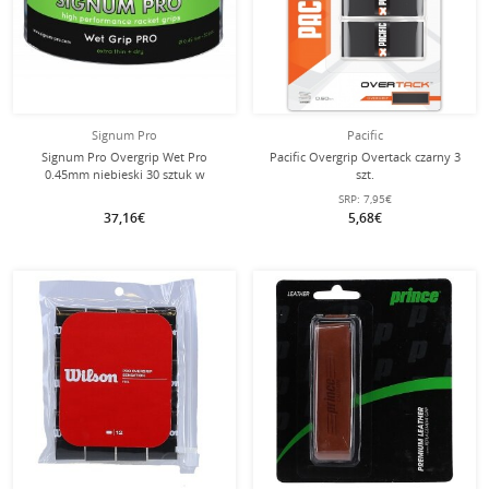
Signum Pro
Pacific
Signum Pro Overgrip Wet Pro
Pacific Overgrip Overtack czarny 3
0.45mm niebieski 30 sztuk w
szt.
pudełku
SRP:
7,95€
37,16€
5,68€