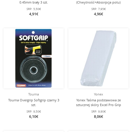
0.45mm biały 3 szt.
(Chwytność+Absorpcja potu)
jasnoszary - 1 sztuka
SRP:
5,50€
SRP:
7,95€
4,91€
4,96€
Tourna
Yonex
Tourna Overgrip Softgrip czarny 3
Yonex Taśma podstawowa ze
szt.
sztucznej skóry Excel Pro Grip
1.6mm biała - 1 sztuka
SRP:
9,50€
SRP:
9,90€
6,10€
8,06€