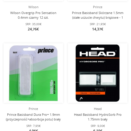
Wilson
Prince
Wilson Overgrip Pro Sensation
Prince Basisband Skórzane 1.5mm
0.4mm czarny 12 szt.
(stałe uczucie chwytu) brązowe - 1
sztuka
SRP:
35,00€
SRP:
21,95€
24,76€
14,37€
Prince
Head
Prince Basisband Dura Pro+ 1.9mm
Head Basisband HydroSorb Pro
(przyczepność+absorbcja potu) biały
1.75mm biały
- 1 sztuka
SRP:
7,95€
SRP:
9,00€
4,96€
6,19€