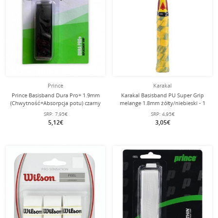
Prince
Karakal
Prince Basisband Dura Pro+ 1.9mm
Karakal Basisband PU Super Grip
(Chwytność+Absorpcja potu) czarny
melange 1.8mm żółty/niebieski - 1
- 1 sztuka
sztuka
SRP:
7,95€
SRP:
4,95€
5,12€
3,05€