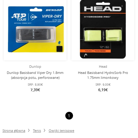
Dunlop
Head
Dunlop Basisband Viper Dry 1.8mm
Head Basisband HydroSorb Pro
(absorpcja potu, perforowane)
1.75mm limonkowy
czarne - 1 sztuka
SRP:
8,90€
SRP:
9,00€
7,39€
6,19€
1
Strona główna
Tenis
Owijki tenisowe