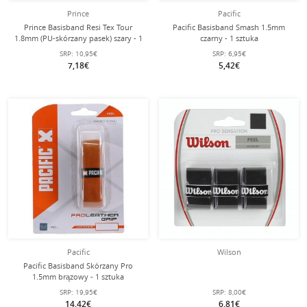
Prince
Pacific
Prince Basisband Resi Tex Tour
Pacific Basisband Smash 1.5mm
1.8mm (PU-skórzany pasek) szary - 1
czarny - 1 sztuka
sztuka
SRP:
10,95€
SRP:
6,95€
7,18€
5,42€
Pacific
Wilson
Pacific Basisband Skórzany Pro
1.5mm brązowy - 1 sztuka
SRP:
19,95€
SRP:
8,00€
14,42€
6,81€