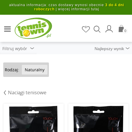
Przejdź do głównej treści
aktualna informacja: czas dostawy wynosi obecnie
3 do 4 dni
roboczych
|
więcej informacji tutaj
Szukaj artykułów
0
.pl
Filtruj wybór
Rodzaj:
Naturalny
Naciągi tenisowe