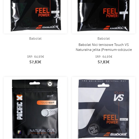
Babolat
Babolat
Babolat Nici tenisowe Touch VS
Naturalna jelita (Premium-odczucie
gry) natural 12m zestaw
SRP:
64,95€
SRP:
64,95€
57,83€
57,83€