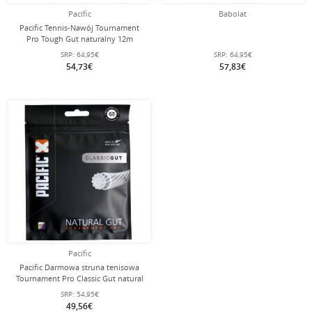
Pacific
Babolat
Pacific Tennis-Nawój Tournament
Pro Tough Gut naturalny 12m
Zestaw
SRP:
64,95€
SRP:
64,95€
54,73€
57,83€
Pacific
Pacific Darmowa struna tenisowa
Tournament Pro Classic Gut natural
12m Zestaw
SRP:
54,95€
49,56€