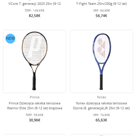
VCore 7. generacji 2023 25in (9-12
T-Fight Team 25in/250g (9-12 lat)
lat) czerwona - naciągnięta -
biała - naciągnięta -
fSRP:
149,95€
SRP:
64,99€
82,58€
56,74€
NEW
Prince
Yonex
Prince Dziecięca rakieta tenisowa
Yonex dziecięca rakieta tenisowa
Warrior Elite 25in (9-12 lat) brązowa
Ezone (8. generacja) JR 25in (9-12 lat)
- naciągnięta -
2025 niebieska - naciągnięta -
fSRP:
59,95€
SRP:
74,90€
30,96€
65,63€