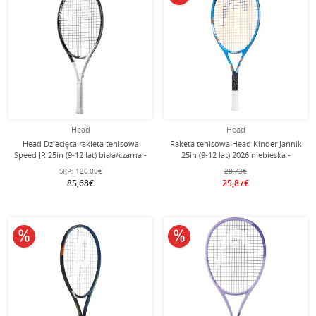
Head
Head
Head Dziecięca rakieta tenisowa
Raketa tenisowa Head Kinder Jannik
Speed JR 25in (9-12 lat) biała/czarna -
25in (9-12 lat) 2026 niebieska -
naciągnięta -
naciągnięta -
SRP:
120,00€
28,73€
85,68€
25,87€
10% obniżone
10% obniżone