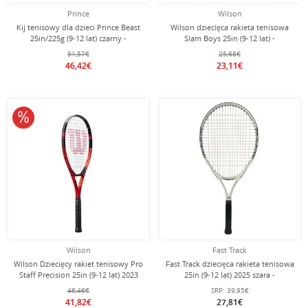
Prince
Wilson
Kij tenisowy dla dzieci Prince Beast
Wilson dziecięca rakieta tenisowa
25in/225g (9-12 lat) czarny -
Slam Boys 25in (9-12 lat) -
naciągnięty -
naciągnięta -
51,57€
25,68€
46,42€
23,11€
10% obniżone
Wilson
Fast Track
Wilson Dziecięcy rakiet tenisowy Pro
Fast Track dziecięca rakieta tenisowa
Staff Precision 25in (9-12 lat) 2023
25in (9-12 lat) 2025 szara -
czerwony - naciągnięty -
naciągnięta -
46,46€
SRP:
39,95€
41,82€
27,81€