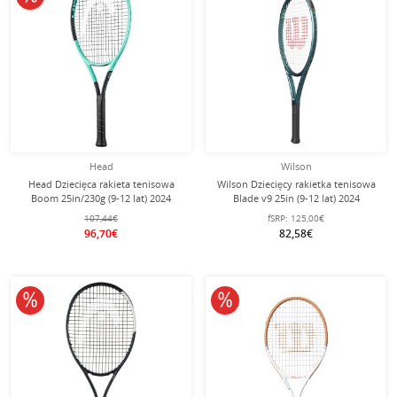
Head
Wilson
Head Dziecięca rakieta tenisowa
Wilson Dziecięcy rakietka tenisowa
Boom 25in/230g (9-12 lat) 2024
Blade v9 25in (9-12 lat) 2024
czarna/turkusowa - naciągnięta -
szmaragdowa - naciągnięta -
107,44€
fSRP:
125,00€
96,70€
82,58€
10% obniżone
10% obniżone