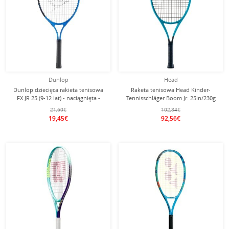
Dunlop
Head
Dunlop dziecięca rakieta tenisowa
Raketa tenisowa Head Kinder-
FX JR 25 (9-12 lat) - naciągnięta -
Tennisschläger Boom Jr. 25in/230g
(9-12 lat) 2026 niebieska -
21,60€
102,84€
naciągnięta -
19,45€
92,56€