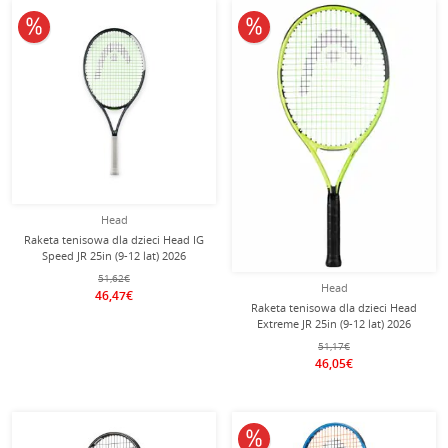
10% obniżone
10% obniżone
Head
Raketa tenisowa dla dzieci Head IG
Speed JR 25in (9-12 lat) 2026
czarna/biała - naciągnięta -
51,62€
Head
46,47€
Raketa tenisowa dla dzieci Head
Extreme JR 25in (9-12 lat) 2026
zielona - naciągnięta -
51,17€
46,05€
10% obniżone