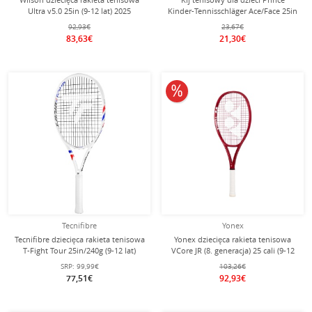
Ultra v5.0 25in (9-12 lat) 2025
Kinder-Tennisschläger Ace/Face 25in
niebieska - naciągnięta -
(9-12 lat) 2025 różowy - naciągnięty
92,93€
23,67€
-
83,63€
21,30€
10% obniżone
Tecnifibre
Yonex
Tecnifibre dziecięca rakieta tenisowa
Yonex dziecięca rakieta tenisowa
T-Fight Tour 25in/240g (9-12 lat)
VCore JR (8. generacja) 25 cali (9-12
2025 biała - naciągnięta -
lat) czerwona - naciągnięta -
SRP:
99,99€
103,26€
77,51€
92,93€