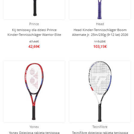
Prince
Head
Kij tenisowy dla dzieci Prince
Head Kinder-Tennisschläger Boom
Kinder-Tennisschläger Warrior Elite
Alternate Jr. 25in/230g (9-12 lat) 2026
25in (9-12 lat) niebieski - naciągnięty
fioletowy - naciągnięty -
47,44€
115,25€
-
42,69€
103,73€
Yonex
Tecnifibre
Yonex Dziecięca rakieta tenisowa
Tecnifibre dziecięca rakieta tenisowa