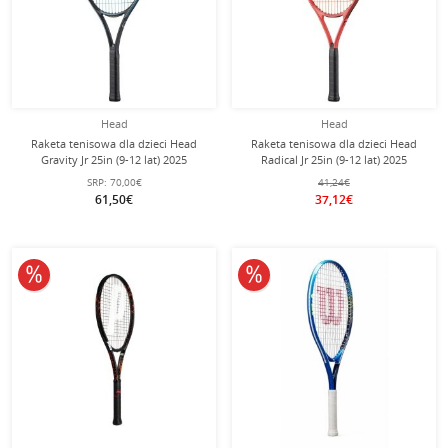
Head
Head
Raketa tenisowa dla dzieci Head
Raketa tenisowa dla dzieci Head
Gravity Jr 25in (9-12 lat) 2025
Radical Jr 25in (9-12 lat) 2025
czarna/niebieska - naciągnięta -
czerwona - naciągnięta -
SRP:
70,00€
41,24€
61,50€
37,12€
10% obniżone
10% obniżone