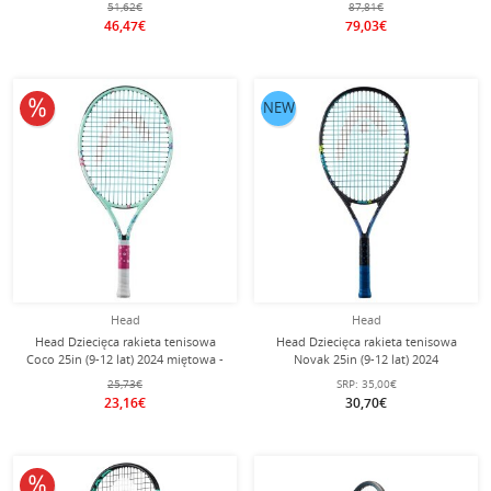
51,62€
87,81€
46,47€
79,03€
10% obniżone
NEW
Head
Head
Head Dziecięca rakieta tenisowa
Head Dziecięca rakieta tenisowa
Coco 25in (9-12 lat) 2024 miętowa -
Novak 25in (9-12 lat) 2024
naciągnięta -
ciemnoniebieska - naciągnięta -
25,73€
SRP:
35,00€
23,16€
30,70€
10% obniżone