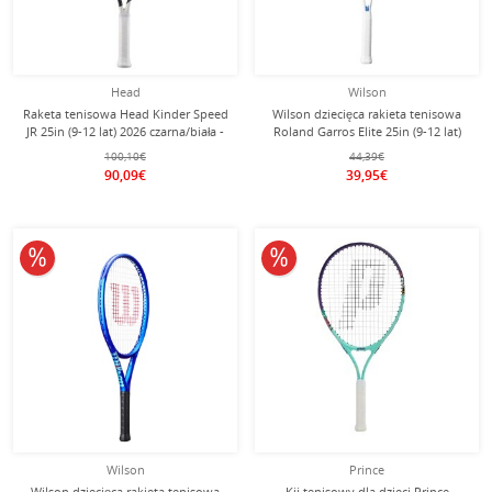
Head
Wilson
Raketa tenisowa Head Kinder Speed
Wilson dziecięca rakieta tenisowa
JR 25in (9-12 lat) 2026 czarna/biała -
Roland Garros Elite 25in (9-12 lat)
naciągnięta -
2026 biała/brązowa - naciągnięta -
100,10€
44,39€
90,09€
39,95€
10% obniżone
10% obniżone
Wilson
Prince
Wilson dziecięca rakieta tenisowa
Kij tenisowy dla dzieci Prince