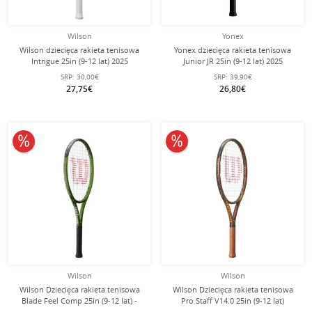
Wilson
Yonex
Wilson dziecięca rakieta tenisowa
Yonex dziecięca rakieta tenisowa
Intrigue 25in (9-12 lat) 2025
Junior JR 25in (9-12 lat) 2025
miętowo-niebieska - naciągnięta -
jasnoniebieska - naciągnięta -
SRP:
30,00€
SRP:
39,90€
dziewczęca
27,75€
26,80€
10% obniżone
10% obniżone
Wilson
Wilson
Wilson Dziecięca rakieta tenisowa
Wilson Dziecięca rakieta tenisowa
Blade Feel Comp 25in (9-12 lat) -
Pro Staff V14.0 25in (9-12 lat)
naciągnięta -
bronzebraun - naciągnięta -