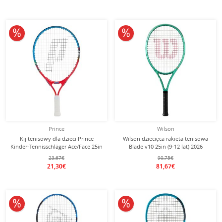
10% obniżone
10% obniżone
Prince
Wilson
Kij tenisowy dla dzieci Prince
Wilson dziecięca rakieta tenisowa
Kinder-Tennisschläger Ace/Face 25in
Blade v10 25in (9-12 lat) 2026
(9-12 lat) 2025 niebieski -
zielona - naciągnięta -
23,67€
90,75€
naciągnięty -
21,30€
81,67€
10% obniżone
10% obniżone