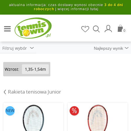
Przejdź do głównej treści
aktualna informacja: czas dostawy wynosi obecnie
3 do 4 dni
roboczych
|
więcej informacji tutaj
Szukaj artykułów
0
.pl
Filtruj wybór
Wzrost:
1,35-1,54m
Rakieta tenisowa Junior
10% obniżone
NEW