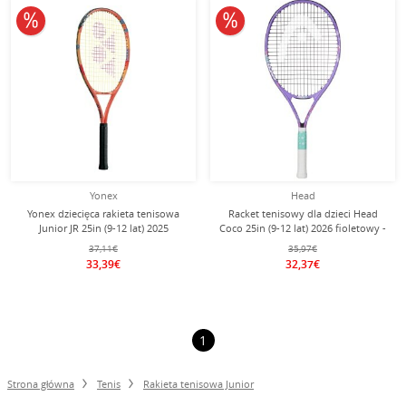
10% obniżone
10% obniżone
Yonex
Head
Yonex dziecięca rakieta tenisowa
Racket tenisowy dla dzieci Head
Junior JR 25in (9-12 lat) 2025
Coco 25in (9-12 lat) 2026 fioletowy -
koralowo-czerwona/pomarańczowa
naciągnięty -
37,11€
35,97€
- naciągnięta -
33,39€
32,37€
1
Strona główna
Tenis
Rakieta tenisowa Junior