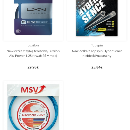
Luxilon
Topspin
Nawleczka z żyłką tenisową Luxilon
Nawleczka z Topspin Hyber Sence
Alu Power 1.25 (trwałość + moc)
niebieski/naturalny
oceaniczny niebieski
29,98€
25,84€
tym naciągiem
Naciąg z