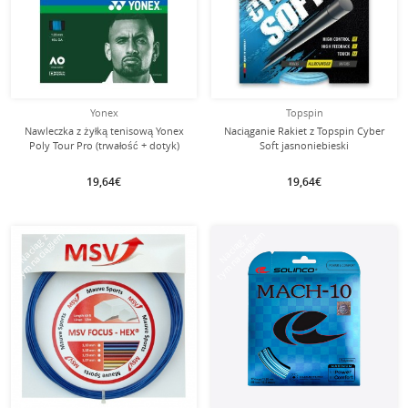
Yonex
Topspin
Nawleczka z żyłką tenisową Yonex
Naciąganie Rakiet z Topspin Cyber
Poly Tour Pro (trwałość + dotyk)
Soft jasnoniebieski
niebieska
19,64€
19,64€
tym naciągiem
tym naciągiem
Naciąg z
Naciąg z