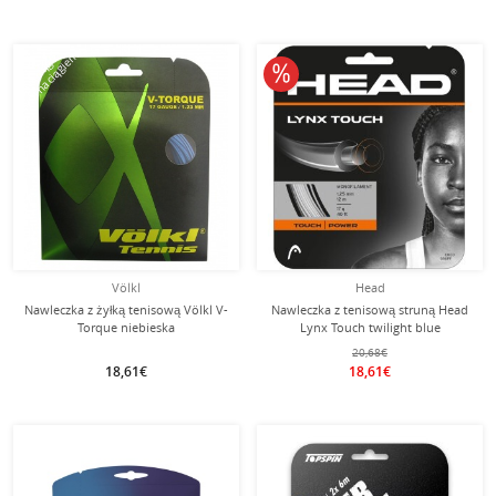
tym naciągiem
Naciąg z
10% obniżone
Völkl
Head
Nawleczka z żyłką tenisową Völkl V-
Nawleczka z tenisową struną Head
Torque niebieska
Lynx Touch twilight blue
20,68€
18,61€
18,61€
tym naciągiem
Naciąg z