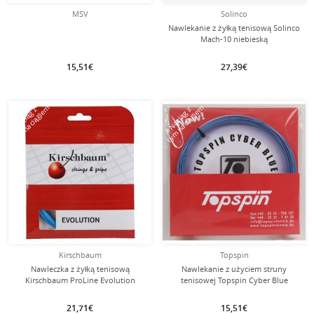
MSV
Solinco
Nawlekanie z żyłką tenisową Solinco
Mach-10 niebieską
15,51€
27,39€
tym naciągiem
tym naciągiem
Naciąg z
Naciąg z
Kirschbaum
Topspin
Nawleczka z żyłką tenisową
Nawlekanie z użyciem struny
Kirschbaum ProLine Evolution
tenisowej Topspin Cyber Blue
(trwałość+kontrola) niebieska
niebieskiej
21,71€
15,51€