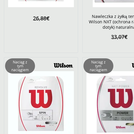
Nawleczka z żyłką te
26,88€
Wilson NXT (ochrona 
dotyk) naturaln
33,07€
Naciąg z
Naciąg z
tym
tym
naciągiem
naciągiem