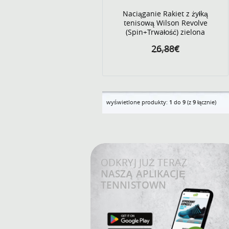
Naciąganie Rakiet z żyłką
tenisową Wilson Revolve
(Spin+Trwałość) zielona
26,88€
wyświetlone produkty:
1
do
9
(z
9
łącznie)
ODKRYJ JUŻ TERAZ
NASZĄ APLIKACJĘ
TENNISTOWN