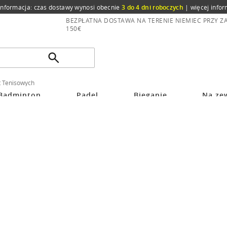
informacja: czas dostawy wynosi obecnie
3 do 4 dni roboczych
|
więcej infor
BEZPŁATNA DOSTAWA NA TERENIE NIEMIEC PRZY 
150€
t Tenisowych
Badminton
Padel
Bieganie
Na ze