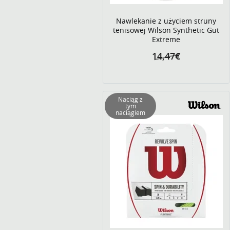
Nawlekanie z użyciem struny
tenisowej Wilson Synthetic Gut
Extreme
14,47€
Naciąg z
tym
naciągiem