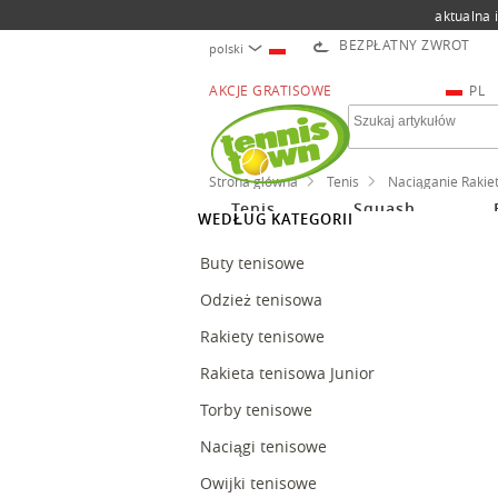
aktualna 
BEZPŁATNY ZWROT
polski
AKCJE GRATISOWE
PL
Strona główna
Tenis
Naciąganie Rakie
Tenis
Squash
WEDŁUG KATEGORII
Buty tenisowe
Odzież tenisowa
Rakiety tenisowe
Rakieta tenisowa Junior
Torby tenisowe
Naciągi tenisowe
Owijki tenisowe