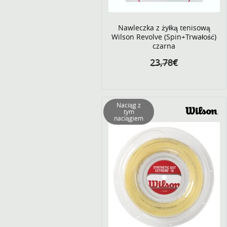
Nawleczka z żyłką tenisową
Wilson Revolve (Spin+Trwałość)
czarna
23,78€
Naciąg z
tym
naciągiem