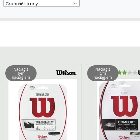
Grubość struny
Naciąg z
Naciąg z
tym
tym
naciągiem
naciągiem