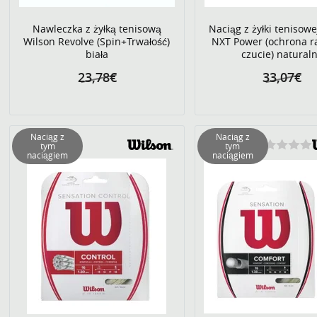
Nawleczka z żyłką tenisową
Naciąg z żyłki tenisow
Wilson Revolve (Spin+Trwałość)
NXT Power (ochrona r
biała
czucie) natural
23,78€
33,07€
Naciąg z
Naciąg z
tym
tym
naciągiem
naciągiem