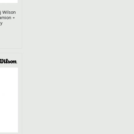
ej Wilson
amion +
ny