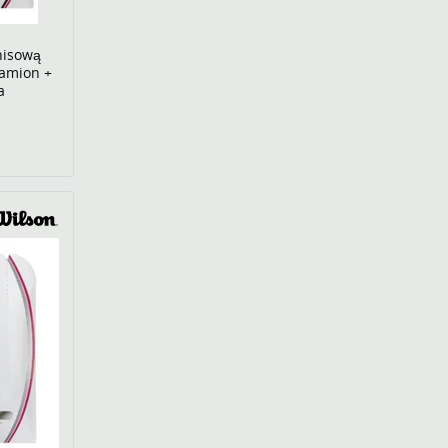
nisową
ramion +
a