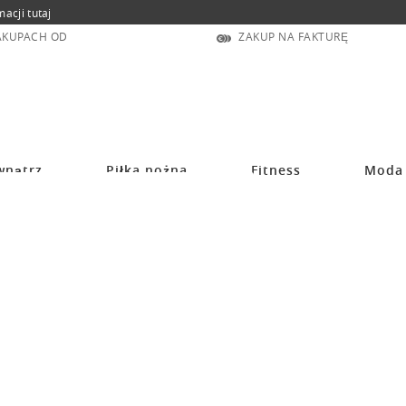
macji tutaj
ZAKUPACH OD
ZAKUP NA FAKTURĘ
wnątrz
Piłka nożna
Fitness
Moda