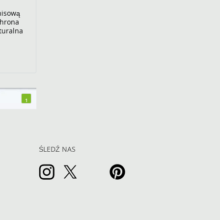
nisową
chrona
turalna
1
ŚLEDŹ NAS