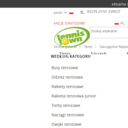
aktualna 
BEZPŁATNY ZWROT
polski
AKCJE GRATISOWE
PL
Strona główna
Tenis
Naciąganie Rakie
Tenis
Squash
WEDŁUG KATEGORII
Buty tenisowe
Odzież tenisowa
Rakiety tenisowe
Rakieta tenisowa Junior
Torby tenisowe
Naciągi tenisowe
Owijki tenisowe