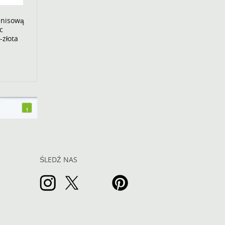
enisową
c
-złota
1
ŚLEDŹ NAS