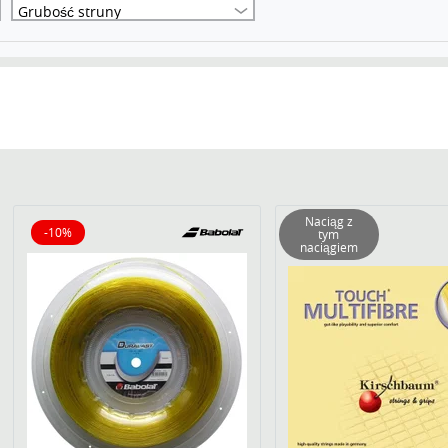
Grubość struny
Naciąg z
-10%
tym
10% obniżone
naciągiem