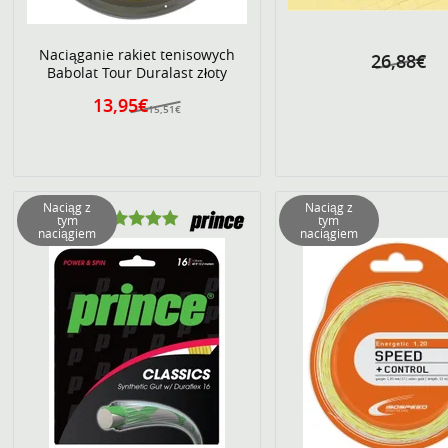
Naciąganie rakiet tenisowych
26,88€
Babolat Tour Duralast złoty
13,95€
15,51€
Naciąg z
Naciąg z
tym
tym
naciągiem
naciągiem