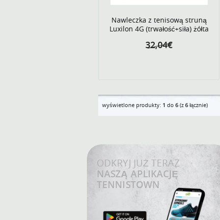
Nawleczka z tenisową struną
Luxilon 4G (trwałość+siła) żółta
32,04€
wyświetlone produkty:
1
do
6
(z
6
łącznie)
ODKRYJ JUŻ TERAZ
NASZĄ APLIKACJĘ
TENNISTOWN