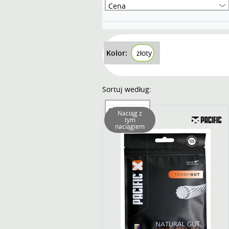
Cena
Kolor:
złoty
Sortuj według:
Sortowanie
Naciąg z
tym
naciągiem