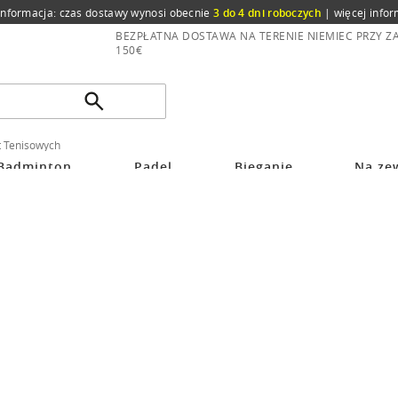
informacja: czas dostawy wynosi obecnie
3 do 4 dni roboczych
|
więcej infor
BEZPŁATNA DOSTAWA NA TERENIE NIEMIEC PRZY 
150€
t Tenisowych
Badminton
Padel
Bieganie
Na ze