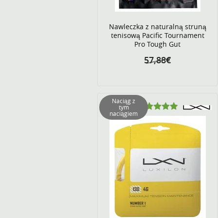
Nawleczka z naturalną struną
tenisową Pacific Tournament
Pro Tough Gut
57,88€
Naciąg z
tym
naciągiem