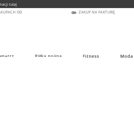
macji tutaj
ZAKUPACH OD
ZAKUP NA FAKTURĘ
wnątrz
Piłka nożna
Fitness
Moda