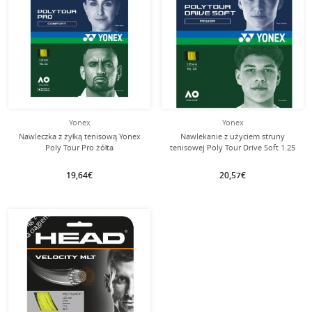
Yonex
Yonex
Nawleczka z żyłką tenisową Yonex
Nawlekanie z użyciem struny
Poly Tour Pro żółta
tenisowej Poly Tour Drive Soft 1.25
(trwałość + kontrola) żółta
19,64€
20,57€
tym naciągiem
Naciąg z