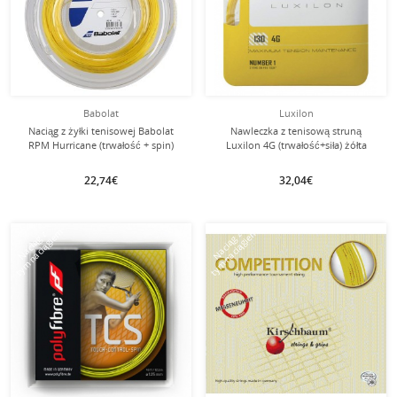
Babolat
Luxilon
Naciąg z żyłki tenisowej Babolat
Nawleczka z tenisową struną
RPM Hurricane (trwałość + spin)
Luxilon 4G (trwałość+siła) żółta
żółty
22,74€
32,04€
tym naciągiem
tym naciągiem
Naciąg z
Naciąg z