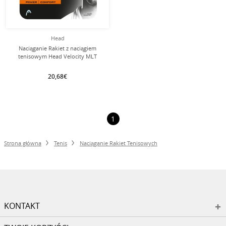
Head
Naciąganie Rakiet z naciągiem
tenisowym Head Velocity MLT
(Ochrona ramion + Czucie) żółty
20,68€
1
Strona główna
Tenis
Naciąganie Rakiet Tenisowych
KONTAKT