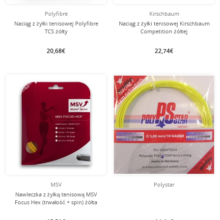
Polyfibre
Kirschbaum
Naciąg z żyłki tenisowej Polyfibre
Naciąg z żyłki tenisowej Kirschbaum
TCS żółty
Competition żółtej
20,68€
22,74€
tym naciągiem
tym naciągiem
Naciąg z
Naciąg z
MSV
Polystar
Nawleczka z żyłką tenisową MSV
Focus Hex (trwałość + spin) żółta