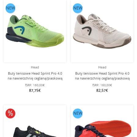
NEW
NEW
Head
Head
Buty tenisowe Head Sprint Pro 4.0
Buty tenisowe Head Sprint Pro 4.0
na nawierzchnię ceglaną/piaskową
na nawierzchnię ceglaną/piaskową
2025 limonkowe/navy męskie
2025 beżowe/brązowe męskie
fSRP:
160,00€
fSRP:
160,00€
87,75€
82,57€
10% obniżone
NEW