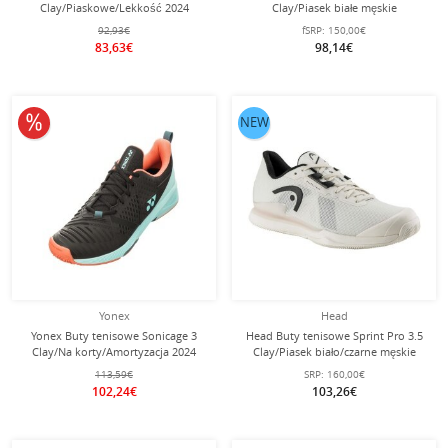
Clay/Piaskowe/Lekkość 2024
Clay/Piasek białe męskie
niebieskie męskie
92,93€
fSRP:
150,00€
83,63€
98,14€
10% obniżone
NEW
Yonex
Head
Yonex Buty tenisowe Sonicage 3
Head Buty tenisowe Sprint Pro 3.5
Clay/Na korty/Amortyzacja 2024
Clay/Piasek biało/czarne męskie
czarne/niebieskie męskie
113,59€
SRP:
160,00€
102,24€
103,26€