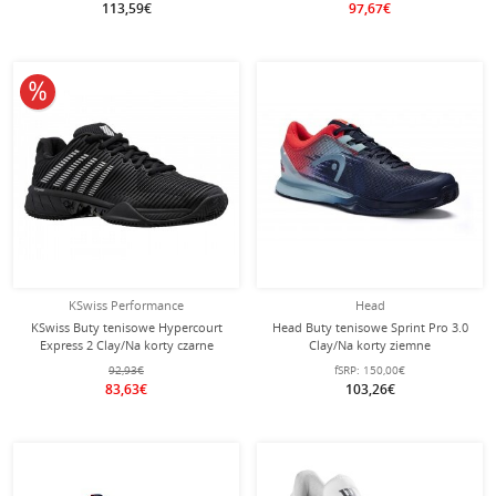
113,59€
97,67€
10% obniżone
KSwiss Performance
Head
KSwiss Buty tenisowe Hypercourt
Head Buty tenisowe Sprint Pro 3.0
Express 2 Clay/Na korty czarne
Clay/Na korty ziemne
Damskie
ciemnoniebieskie/neonowoczerwone
92,93€
fSRP:
150,00€
męskie
83,63€
103,26€