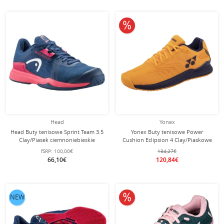
10% obniżone
Head
Yonex
Head Buty tenisowe Sprint Team 3.5
Yonex Buty tenisowe Power
Clay/Piasek ciemnoniebieskie
Cushion Eclipsion 4 Clay/Piaskowe
Damskie
(Stabilność) pomarańczowe męskie
fSRP:
100,00€
134,27€
66,10€
120,84€
10% obniżone
NEW