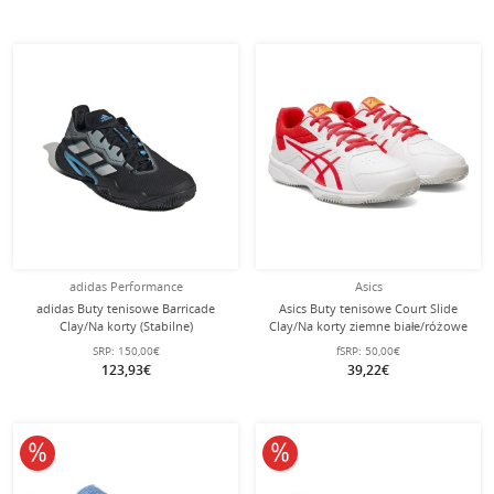
adidas Performance
Asics
adidas Buty tenisowe Barricade
Asics Buty tenisowe Court Slide
Clay/Na korty (Stabilne)
Clay/Na korty ziemne białe/różowe
magnetycznoszare - Mężczyźni
Dziecięce
SRP:
150,00€
fSRP:
50,00€
123,93€
39,22€
10% obniżone
10% obniżone