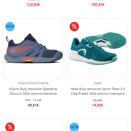
Męskie
120,84€
100,42€
10% obniżone
NEW
KSwiss Performance
Head
KSwiss Buty tenisowe Speedtrac
Head Buty tenisowe Sprint Team 3.5
Allcourt 2024 ciemnoniebieskie
Clay/Piasek 2024 zielono-niebieskie
dziecięce
Damskie
fSRP:
79,99€
82,23€
49,61€
74,00€
10% obniżone
NEW