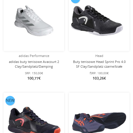
adidas Performance
Head
adidas buty tenisowe Avacourt 2
Buty tenisowe Head Sprint Pro 4.0
Clay/Sandplatz/Damping
SF Clay/Sandplatz czarne/białe
srebrny/biały damskie
męskie
SRP:
150,00€
fSRP:
180,00€
100,77€
103,26€
NEW