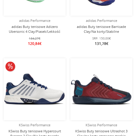
adidas Performance
adidas Performance
adidas Buty tenisowe Adizero
adidas Buty tenisowe Barricade
Ubersonic 4 Clay/Piasek/Lekkość
Clay/Na korty/Stabilne
szare Damskie
niebieskie/czerwone Męskie
134,27€
SRP:
150,00€
120,84€
131,78€
10% obniżone
KSwiss Performance
KSwiss Performance
KSwiss Buty tenisowe Hypercourt
KSwiss Buty tenisowe Ultrashot 3
Express 2 Clay/Na korty twarde
Clay/na korty czerwone męskie