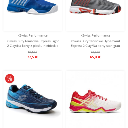
KSwiss Performance
KSwiss Performance
KSwiss Buty tenisowe Express Light
KSwiss Buty tenisowe Hypercourt
2 Clay/Na korty z piasku niebieskie
Express 2 Clay/Na korty stahlgrau
męskie
Dziecięce
80,59€
72,25€
72,53€
65,03€
10% obniżone