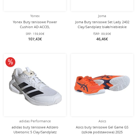
Yonex
Joma
Yonex Buty tenisowe Power
Joma Buty tenisowe Set Lady 2402
Cushion AD-ACCEL
Clay/Sandplatz białe/niebieskie
Clay/Piasek/Lekkość 2024 białe
Damskie
SRP:
159,90€
fSRP:
89,90€
Damskie
107,43€
46,46€
10% obniżone
adidas Performance
Asics
adidas buty tenisowe Adizero
Asics buty tenisowe Gel Game GS
Ubersonic 5 Clay/Sandplatz
(szkoła podstawowa) 2025
białe/czarne/szare Męskie
pomarańczowe dziecięce