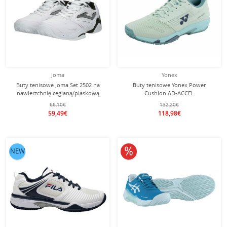
Joma
Yonex
Buty tenisowe Joma Set 2502 na
Buty tenisowe Yonex Power
nawierzchnię ceglaną/piaskową
Cushion AD-ACCEL
białe męskie
Clay/Sandplatz/Leichtigkeit 2025
66,10€
132,20€
miętowe dla kobiet
59,49€
118,98€
10% obniżone
NEW