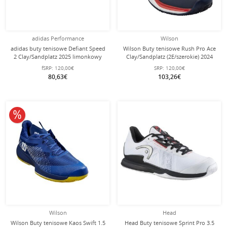
adidas Performance
Wilson
adidas buty tenisowe Defiant Speed
Wilson Buty tenisowe Rush Pro Ace
2 Clay/Sandplatz 2025 limonkowy
Clay/Sandplatz (2E/szerokie) 2024
damskie
granatowo-białe Męskie
fSRP:
120,00€
SRP:
120,00€
80,63€
103,26€
10% obniżone
Wilson
Head
Wilson Buty tenisowe Kaos Swift 1.5
Head Buty tenisowe Sprint Pro 3.5