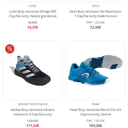
Lotto
Asics
Lotto Buty tenisowe Mirage 300
Asics Buty tenisowe Gel Resolution
Clay/Na korty męskie granatowe
7 Clay/Na korty białe/różowe
Damskie
82,58€
fSRP:
140,00€
74,33€
72,35€
10% obniżone
adidas Performance
Head
adidas Buty tenisowe Adizero
Head Buty tenisowe Revolt Pro 4.0
Ubersonic 4 Clay/Na korty
Clay/na korty ziemne
ciemnoszare/niebieskie Męskie
niebiesko/białe męskie
123,93€
fSRP:
150,00€
111,54€
103,26€