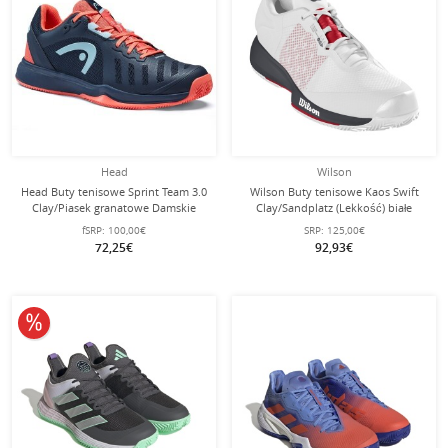
Head
Wilson
Head Buty tenisowe Sprint Team 3.0
Wilson Buty tenisowe Kaos Swift
Clay/Piasek granatowe Damskie
Clay/Sandplatz (Lekkość) białe
męskie
fSRP:
100,00€
SRP:
125,00€
72,25€
92,93€
10% obniżone