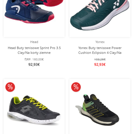
Head
Yonex
Head Buty tenisowe Sprint Pro 3.5
Yonex Buty tenisowe Power
Clay/Na korty ziemne
Cushion Eclipsion 4 Clay/Na
ciemnoniebieskie Damskie
korty/Stabilność niebiesko-
fSRP:
160,00€
103,26€
zielony/różowy Damskie
92,93€
92,93€
10% obniżone
10% obniżone