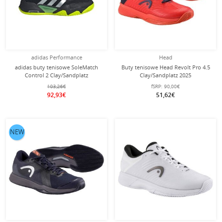
adidas Performance
Head
adidas buty tenisowe SoleMatch
Buty tenisowe Head Revolt Pro 4.5
Control 2 Clay/Sandplatz
Clay/Sandplatz 2025
czarne/lime żółte męskie
czerwono/granatowe dziecięce
103,26€
fSRP:
90,00€
92,93€
51,62€
NEW