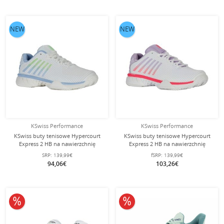
NEW
NEW
KSwiss Performance
KSwiss Performance
KSwiss buty tenisowe Hypercourt
KSwiss buty tenisowe Hypercourt
Express 2 HB na nawierzchnię
Express 2 HB na nawierzchnię
ceglaną/piaskową 2025
ceglaną/błotnistą
SRP:
139,99€
fSRP:
139,99€
białe/niebieskie/zielone damskie
białe/orchidowe/różowe damskie
94,06€
103,26€
10% obniżone
10% obniżone