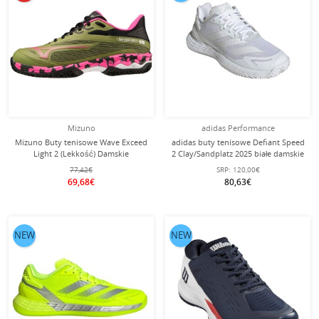
Mizuno
adidas Performance
Mizuno Buty tenisowe Wave Exceed
adidas buty tenisowe Defiant Speed
Light 2 (Lekkość) Damskie
2 Clay/Sandplatz 2025 białe damskie
77,42€
SRP:
120,00€
69,68€
80,63€
NEW
NEW