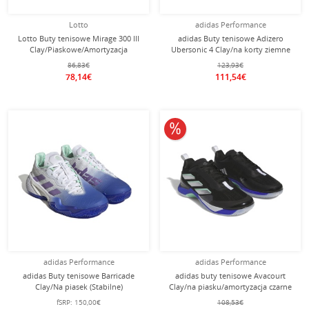
Lotto
adidas Performance
Lotto Buty tenisowe Mirage 300 III
adidas Buty tenisowe Adizero
Clay/Piaskowe/Amortyzacja
Ubersonic 4 Clay/na korty ziemne
czarne/kwasowo zielone męskie
czarny/limonkowy/żółty Męskie
86,83€
123,93€
78,14€
111,54€
10% obniżone
adidas Performance
adidas Performance
adidas Buty tenisowe Barricade
adidas buty tenisowe Avacourt
Clay/Na piasek (Stabilne)
Clay/na piasku/amortyzacja czarne
białe/niebieskie/fioletowe Damskie
damskie
fSRP:
150,00€
108,53€