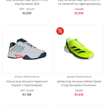
Clay/Sandplatz 2025
na nawierzchnię ceglaną/piaskową
czarne/purpurowe damskie
2025 białe/turkusowe damskie
fSRP:
160,00€
103,26€
92,93€
92,93€
10% obniżone
KSwiss Performance
adidas Performance
KSwiss buty tenisowe Hypercourt
adidas buty tenisowe Defiant Speed
Express 2 Clay/Sandplatz
2 Clay/Sandplatz limonkowo-
białe/granatowe dziecięce
żółte/czarne/białe męskie
fSRP:
99,99€
92,93€
67,18€
83,63€