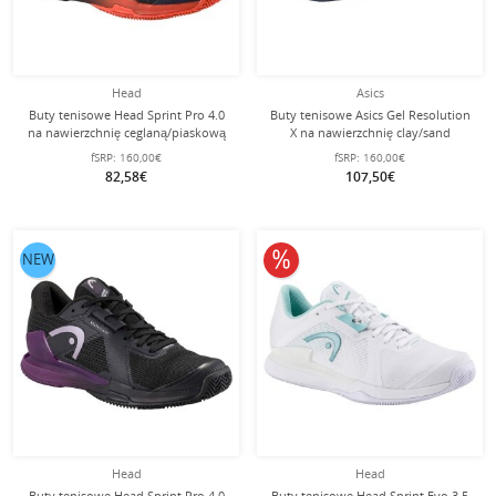
Head
Asics
Buty tenisowe Head Sprint Pro 4.0
Buty tenisowe Asics Gel Resolution
na nawierzchnię ceglaną/piaskową
X na nawierzchnię clay/sand
2025 ciemnoniebieskie/czerwone
(stabilność) 2025
fSRP:
160,00€
fSRP:
160,00€
męskie
fioletowo/pomarańczowe męskie
82,58€
107,50€
10% obniżone
NEW
Head
Head
Buty tenisowe Head Sprint Pro 4.0
Buty tenisowe Head Sprint Evo 3.5