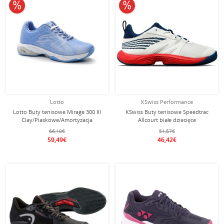
10% obniżone
10% obniżone
Lotto
KSwiss Performance
Lotto Buty tenisowe Mirage 300 III
KSwiss Buty tenisowe Speedtrac
Clay/Piaskowe/Amortyzacja
Allcourt białe dziecięce
jasnoniebieskie Damskie
66,10€
51,57€
59,49€
46,42€