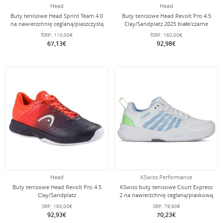
Head
Head
Buty tenisowe Head Sprint Team 4.0
Buty tenisowe Head Revolt Pro 4.5
na nawierzchnię ceglaną/piaszczystą
Clay/Sandplatz 2025 białe/czarne
2025 ciemnoniebieskie męskie
męskie
fSRP:
110,00€
fSRP:
160,00€
67,13€
92,98€
Head
KSwiss Performance
Buty tenisowe Head Revolt Pro 4.5
KSwiss buty tenisowe Court Express
Clay/Sandplatz
2 na nawierzchnię ceglaną/piaskową
ciemnoniebieskie/czerwone męskie
2025 białe/niebieskie/zielone
SRP:
160,00€
SRP:
79,90€
damskie
92,93€
70,23€