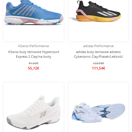
KSwiss Performance
adidas Performance
KSwiss buty tenisowe Hypercourt
adidas buty tenisowe adizero
Express 2 Clay/na korty
Cybersonic Clay/Piasek/Lekkość
jasnoniebieskie/różowe dziewczęce
2024 czarny/pomarańczowy męskie
61,92€
123,93€
55,72€
111,54€