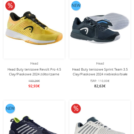
10% obniżone
NEW
Head
Head
Head Buty tenisowe Revolt Pro 4.5
Head Buty tenisowe Sprint Team 3.5
Clay/Piaskowe 2024 żółto/czarne
Clay/Piaskowe 2024 niebiesko/białe
Męskie
męskie
103,26€
fSRP:
110,00€
92,93€
82,63€
10% obniżone
NEW