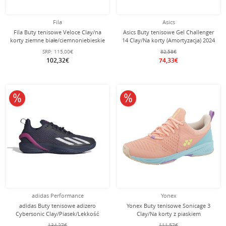
Fila
Asics
Fila Buty tenisowe Veloce Clay/na
Asics Buty tenisowe Gel Challenger
korty ziemne białe/ciemnoniebieskie
14 Clay/Na korty (Amortyzacja) 2024
męskie
niebiesko-zielone Damskie
SRP:
115,00€
82,58€
102,32€
74,33€
10% obniżone
10% obniżone
adidas Performance
Yonex
adidas Buty tenisowe adizero
Yonex Buty tenisowe Sonicage 3
Cybersonic Clay/Piasek/Lekkość
Clay/Na korty z piaskiem
2024 ciemnoniebieski/fioletowy
jasnoróżowe Damskie
134,27€
111,57€