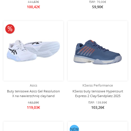
111,57€
fSRP:
70,00€
100,42€
59,90€
10% obniżone
Asics
KSwiss Performance
Buty tenisowe Asics Gel Resolution
KSwiss buty tenisowe Hypercourt
X na nawierzchnię clay/sand
Express 2 Clay/Sandplatz 2025
(stabilność) białe męskie
infinityblue męskie
132,25€
fSRP:
139,99€
119,03€
103,26€
NEW