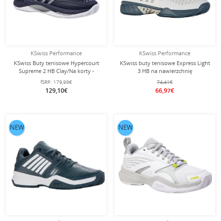
KSwiss Performance
KSwiss Performance
KSwiss Buty tenisowe Hypercourt
KSwiss buty tenisowe Express Light
Supreme 2 HB Clay/Na korty -
3 HB na nawierzchnię
granatowy/biały/limonkowy Męskie
ceglaną/piaskową białe/turkusowe
fSRP:
179,99€
74,41€
męskie
129,10€
66,97€
NEW
NEW