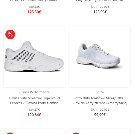
białe/niebieskie/czerwone męskie
139,43€
fSRP:
199,90€
125,50€
123,93€
10% obniżone
KSwiss Performance
Lotto
KSwiss buty tenisowe Hypercourt
Lotto Buty tenisowe Mirage 300 III
Express 2 Clay/na korty ziemne
Clay/Na korty ziemne (Amortyzacja)
białe/czarne damskie
białe Damskie
134,27€
fSRP:
100,00€
120,84€
59,90€