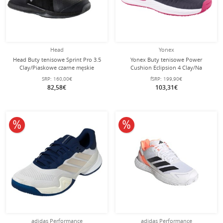
Head
Yonex
Head Buty tenisowe Sprint Pro 3.5
Yonex Buty tenisowe Power
Clay/Piaskowe czarne męskie
Cushion Eclipsion 4 Clay/Na
korty/Stabilność granatowe
SRP:
160,00€
fSRP:
199,90€
Damskie
82,58€
103,31€
10% obniżone
10% obniżone
adidas Performance
adidas Performance