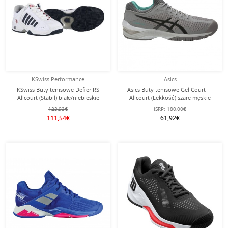
KSwiss Performance
Asics
KSwiss Buty tenisowe Defier RS
Asics Buty tenisowe Gel Court FF
Allcourt (Stabil) białe/niebieskie
Allcourt (Lekkość) szare męskie
męskie
123,93€
fSRP:
180,00€
111,54€
61,92€