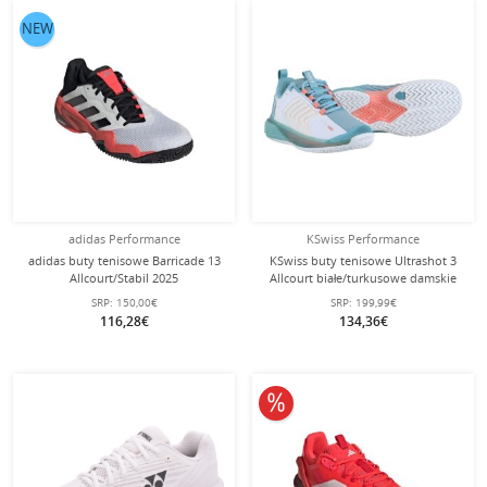
NEW
adidas Performance
KSwiss Performance
adidas buty tenisowe Barricade 13
KSwiss buty tenisowe Ultrashot 3
Allcourt/Stabil 2025
Allcourt białe/turkusowe damskie
czarne/czerwone/białe męskie
SRP:
150,00€
SRP:
199,99€
116,28€
134,36€
10% obniżone