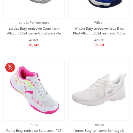
adidas Performance
Wilson
adidas Buty tenisowe Courtflash
Wilson Buty tenisowe Kaos Emo
Allcourt 2024 czarne/żółte/szare dla
Klett Allcourt 2024 niebiesko/żółte
dzieci
dla małych dzieci
40,82€
42,32€
36,74€
38,09€
10% obniżone
Puma
Yonex
Puma Buty tenisowe Solarcourt RCT
Yonex Buty tenisowe Sonicage 3