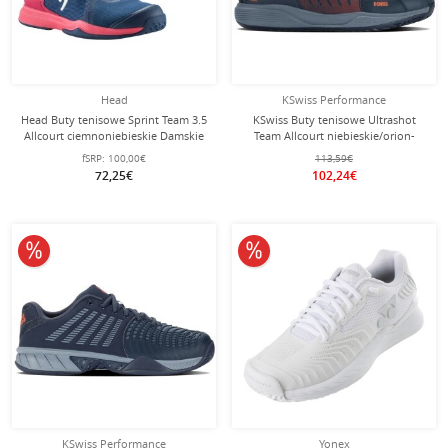
Head
KSwiss Performance
Head Buty tenisowe Sprint Team 3.5
KSwiss Buty tenisowe Ultrashot
Allcourt ciemnoniebieskie Damskie
Team Allcourt niebieskie/orion-
niebieskie męskie
fSRP:
100,00€
113,59€
72,25€
102,24€
10% obniżone
10% obniżone
KSwiss Performance
Yonex