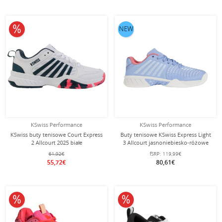
10% obniżone
NEW
KSwiss Performance
KSwiss Performance
KSwiss buty tenisowe Court Express
Buty tenisowe KSwiss Express Light
2 Allcourt 2025 białe
3 Allcourt jasnoniebiesko-różowe
dziecięce/juniorzy
damskie
61,92€
fSRP:
119,99€
55,72€
80,61€
10% obniżone
10% obniżone