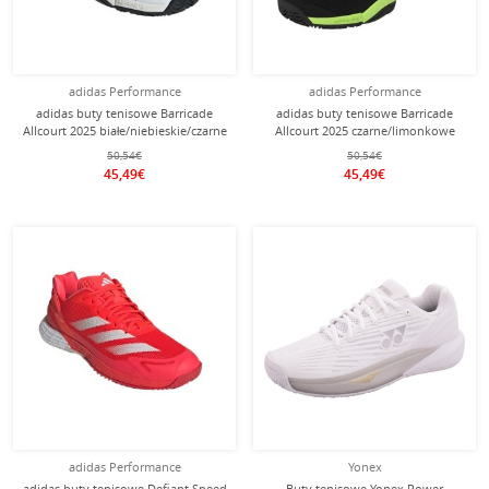
adidas Performance
adidas Performance
adidas buty tenisowe Barricade
adidas buty tenisowe Barricade
Allcourt 2025 białe/niebieskie/czarne
Allcourt 2025 czarne/limonkowe
dziecięce
dziecięce
50,54€
50,54€
45,49€
45,49€
adidas Performance
Yonex
adidas buty tenisowe Defiant Speed
Buty tenisowe Yonex Power