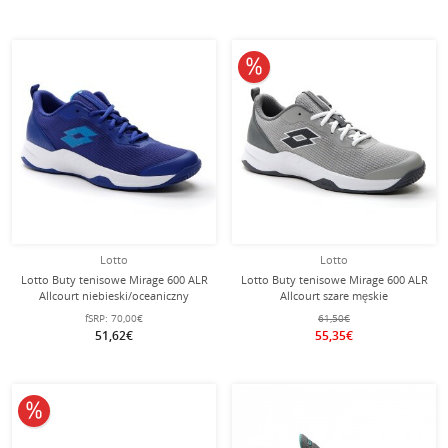
10% obniżone
Lotto
Lotto
Lotto Buty tenisowe Mirage 600 ALR
Lotto Buty tenisowe Mirage 600 ALR
Allcourt niebieski/oceaniczny
Allcourt szare męskie
męskie
fSRP:
70,00€
61,50€
51,62€
55,35€
10% obniżone