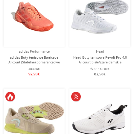
adidas Performance
Head
adidas Buty tenisowe Barricade
Head Buty tenisowe Revolt Pro 4.0
Allcourt (Stabilne) pomarańczowe
Allcourt białe/szare damskie
damskie
103,26€
fSRP:
160,00€
92,93€
82,58€
10% obniżone