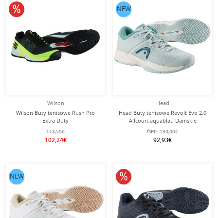
10% obniżone
NEW
Wilson
Head
Wilson Buty tenisowe Rush Pro
Head Buty tenisowe Revolt Evo 2.0
Extra Duty
Allcourt aquablau Damskie
Allcourt/Stabilność/Trwałość 2024
113,59€
fSRP:
130,00€
czarne Mężczyźni
102,24€
92,93€
10% obniżone
NEW