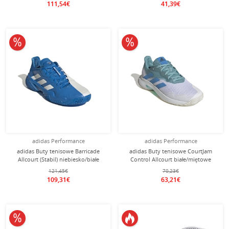
111,54€
41,39€
10% obniżone
10% obniżone
adidas Performance
adidas Performance
adidas Buty tenisowe Barricade
adidas Buty tenisowe CourtJam
Allcourt (Stabil) niebiesko/białe
Control Allcourt białe/miętowe
męskie
męskie
121,45€
70,23€
109,31€
63,21€
10% obniżone