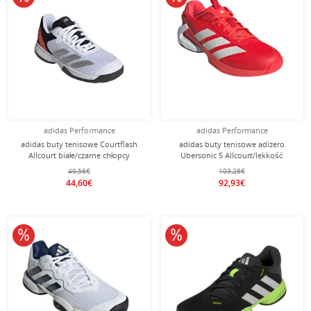
adidas Performance
adidas Performance
adidas buty tenisowe Courtflash
adidas buty tenisowe adizero
Allcourt białe/czarne chłopcy
Ubersonic 5 Allcourt/lekkość
czerwono/białe męskie
49,56€
103,26€
44,60€
92,93€
10% obniżone
10% obniżone