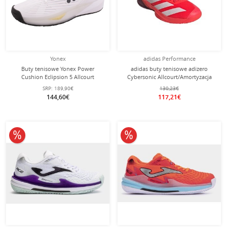
Yonex
adidas Performance
Buty tenisowe Yonex Power
adidas buty tenisowe adizero
Cushion Eclipsion 5 Allcourt
Cybersonic Allcourt/Amortyzacja
(stabilność) 2025 białe męskie
2025 czerwony mężczyźni
SRP:
189,90€
130,23€
144,60€
117,21€
10% obniżone
10% obniżone