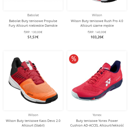
Babolat
Wilson
Babolat Buty tenisowe Propulse
Wilson Buty tenisowe Rush Pro 4.0
Fury Allcourt niebieskie Damskie
Allcourt czarne męskie
(Rozm. 36,5)
fSRP:
130,00€
fSRP:
140,00€
51,57€
103,26€
10% obniżone
Wilson
Yonex
Wilson Buty tenisowe Kaos Devo 2.0
Buty tenisowe Yonex Power
Allcourt (Stabil)
Cushion AD-ACCEL Allcourt/lekkość
pomarańczowo/czerwone męskie
czerwone męskie