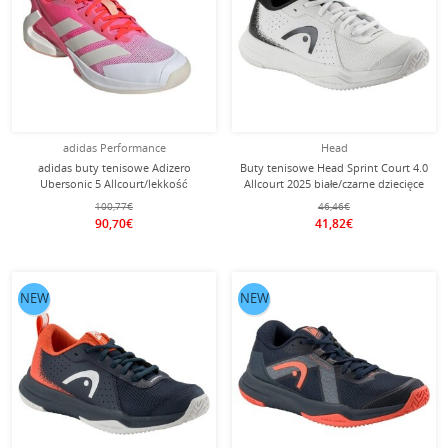
adidas Performance
Head
adidas buty tenisowe Adizero
Buty tenisowe Head Sprint Court 4.0
Ubersonic 5 Allcourt/lekkość
Allcourt 2025 białe/czarne dziecięce
różowy/czerwony/biały damskie
100,77€
46,46€
90,70€
41,82€
NEW
NEW