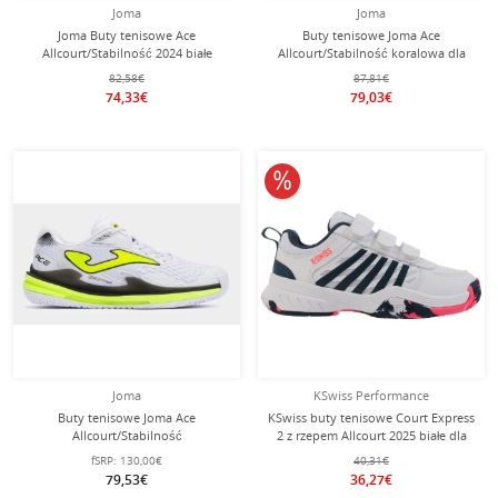
Joma
Joma
Joma Buty tenisowe Ace
Buty tenisowe Joma Ace
Allcourt/Stabilność 2024 białe
Allcourt/Stabilność koralowa dla
Damskie
kobiet
82,58€
87,81€
74,33€
79,03€
10% obniżone
Joma
KSwiss Performance
Buty tenisowe Joma Ace
KSwiss buty tenisowe Court Express
Allcourt/Stabilność
2 z rzepem Allcourt 2025 białe dla
białe/neonowożółte męskie
dzieci
fSRP:
130,00€
40,31€
79,53€
36,27€