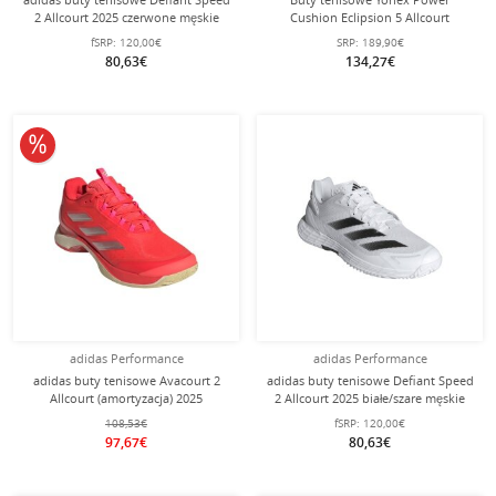
2 Allcourt 2025 czerwone męskie
Cushion Eclipsion 5 Allcourt
(stabilność) białe damskie
fSRP:
120,00€
SRP:
189,90€
80,63€
134,27€
10% obniżone
adidas Performance
adidas Performance
adidas buty tenisowe Avacourt 2
adidas buty tenisowe Defiant Speed
Allcourt (amortyzacja) 2025
2 Allcourt 2025 białe/szare męskie
czerwone damskie
108,53€
fSRP:
120,00€
97,67€
80,63€