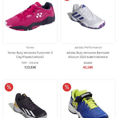
Yonex
adidas Performance
Yonex Buty tenisowe Fusionrev 5
adidas Buty tenisowe Barricade
Clay/Piasek/Lekkość
Allcourt 2024 białe/niebieskie
różowy/różowy Damskie
dziecięce
fSRP:
199,90€
50,65€
123,93€
45,58€
10% obniżone
10% obniżone