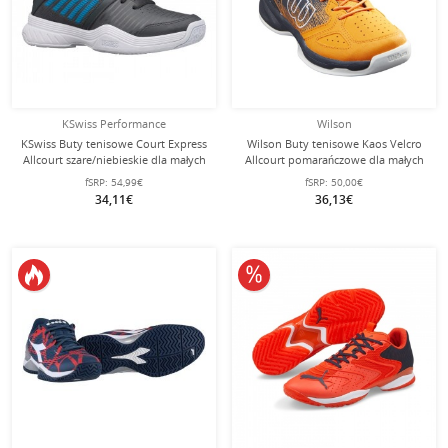
KSwiss Performance
Wilson
KSwiss Buty tenisowe Court Express
Wilson Buty tenisowe Kaos Velcro
Allcourt szare/niebieskie dla małych
Allcourt pomarańczowe dla małych
dzieci
dzieci
fSRP:
54,99€
fSRP:
50,00€
34,11€
36,13€
10% obniżone