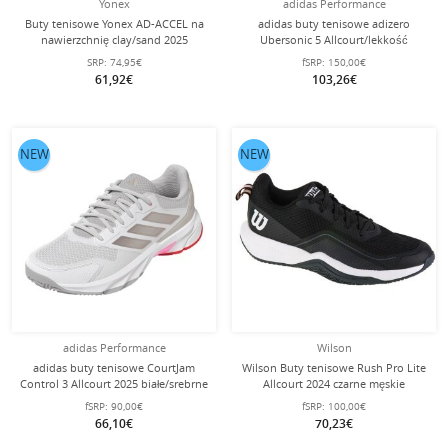
Yonex
adidas Performance
Buty tenisowe Yonex AD-ACCEL na
adidas buty tenisowe adizero
nawierzchnię clay/sand 2025
Ubersonic 5 Allcourt/lekkość
czerwone dziecięce
limonkowa/czarna męskie
SRP:
74,95€
fSRP:
150,00€
61,92€
103,26€
NEW
NEW
adidas Performance
Wilson
adidas buty tenisowe CourtJam
Wilson Buty tenisowe Rush Pro Lite
Control 3 Allcourt 2025 białe/srebrne
Allcourt 2024 czarne męskie
damskie
fSRP:
90,00€
fSRP:
100,00€
66,10€
70,23€