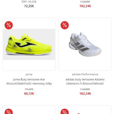
fSRP:
90,00€
113,59€
72,25€
102,24€
10% obniżone
10% obniżone
Joma
adidas Performance
Joma Buty tenisowe Ace
adidas buty tenisowe Adizero
Allcourt/Stabilność neonowy żółty
Ubersonic 5 Allcourt/lekkość
Mężczyźni
białe/srebrne damskie
77,47€
113,59€
69,72€
102,24€
10% obniżone
10% obniżone