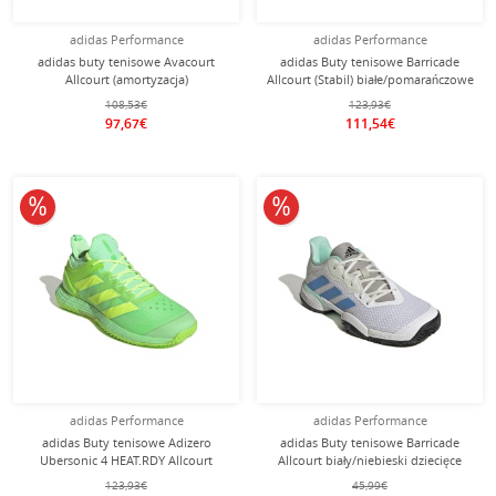
adidas Performance
adidas Performance
adidas buty tenisowe Avacourt
adidas Buty tenisowe Barricade
Allcourt (amortyzacja)
Allcourt (Stabil) białe/pomarańczowe
białe/wielokolorowe damskie
męskie
108,53€
123,93€
97,67€
111,54€
10% obniżone
10% obniżone
adidas Performance
adidas Performance
adidas Buty tenisowe Adizero
adidas Buty tenisowe Barricade
Ubersonic 4 HEAT.RDY Allcourt
Allcourt biały/niebieski dziecięce
zielone męskie
123,93€
45,99€