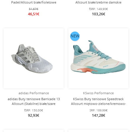
Padel/Allcourt białe/fioletowe
Allcourt białe/srebrne damskie
męskie
51,67€
fSRP:
149,90€
46,51€
103,26€
NEW
adidas Performance
KSwiss Performance
adidas Buty tenisowe Barricade 13
KSwiss Buty tenisowe Speedtrack
Allcourt (Stabilne) białe/szare
Allcourt miętowo-zielone/kremowo-
Damskie
białe dla kobiet
fSRP:
150,00€
SRP:
189,99€
92,93€
147,28€