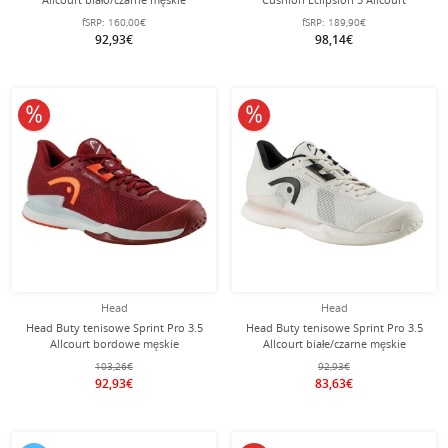
(Stabilność) 2024 niebiesko-zielone
fSRP:
160,00€
fSRP:
189,90€
męskie
92,93€
98,14€
10% obniżone
10% obniżone
Head
Head
Head Buty tenisowe Sprint Pro 3.5
Head Buty tenisowe Sprint Pro 3.5
Allcourt bordowe męskie
Allcourt białe/czarne męskie
103,26€
92,93€
92,93€
83,63€