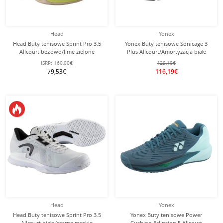
Head
Yonex
Head Buty tenisowe Sprint Pro 3.5
Yonex Buty tenisowe Sonicage 3
Allcourt beżowo/lime zielone
Plus Allcourt/Amortyzacja białe
damskie
męskie
fSRP:
160,00€
129,10€
79,53€
116,19€
Head
Yonex
Head Buty tenisowe Sprint Pro 3.5
Yonex Buty tenisowe Power
Allcourt biało/czarne męskie
Cushion Eclipsion 5 Allcourt