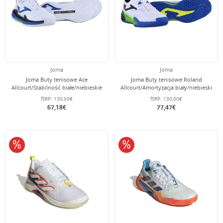
Joma
Joma
Joma Buty tenisowe Ace
Joma Buty tenisowe Roland
Allcourt/Stabilność białe/niebieskie
Allcourt/Amortyzacja biały/niebieski
męskie
Mężczyźni
fSRP:
130,00€
fSRP:
130,00€
67,18€
77,47€
10% obniżone
10% obniżone