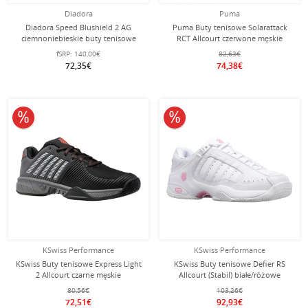
Diadora
Puma
Diadora Speed Blushield 2 AG
Puma Buty tenisowe Solarattack
ciemnoniebieskie buty tenisowe
RCT Allcourt czerwone męskie
Allcourt dla mężczyzn
fSRP:
140,00€
82,63€
72,35€
74,38€
10% obniżone
10% obniżone
KSwiss Performance
KSwiss Performance
KSwiss Buty tenisowe Express Light
KSwiss Buty tenisowe Defier RS
2 Allcourt czarne męskie
Allcourt (Stabil) białe/różowe
Damskie
80,56€
103,26€
72,51€
92,93€