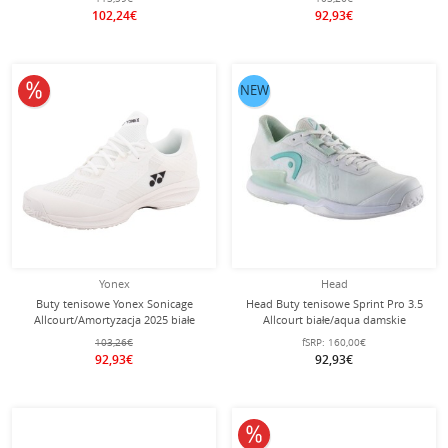
102,24€
92,93€
10% obniżone
NEW
Yonex
Head
Buty tenisowe Yonex Sonicage
Head Buty tenisowe Sprint Pro 3.5
Allcourt/Amortyzacja 2025 białe
Allcourt białe/aqua damskie
męskie
103,26€
fSRP:
160,00€
92,93€
92,93€
10% obniżone