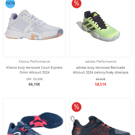
10% obniżone
NEW
KSwiss Performance
adidas Performance
KSwiss buty tenisowe Court Express
adidas buty tenisowe Barricade
Omni Allcourt 2024
Allcourt 2024 zielony/biały dziecięce
białe/fioletowe/brzoskwiniowe
SRP:
69,99€
65,02€
dziecięce
66,10€
58,51€
10% obniżone