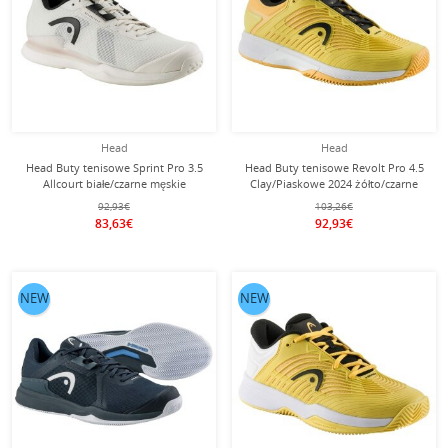
Head
Head
Head Buty tenisowe Sprint Pro 3.5
Head Buty tenisowe Revolt Pro 4.5
Allcourt białe/czarne męskie
Clay/Piaskowe 2024 żółto/czarne
Męskie
92,93€
103,26€
83,63€
92,93€
NEW
NEW