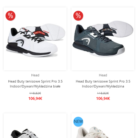
10% obniżone
10% obniżone
Head
Head
Head Buty tenisowe Sprint Pro 3.5
Head Buty tenisowe Sprint Pro 3.5
Indoor/Dywan/Wykładzina białe
Indoor/Dywan/Wykładzina
męskie
ciemnozielony/niebieski Męskie
118,82€
118,82€
106,94€
106,94€
NEW