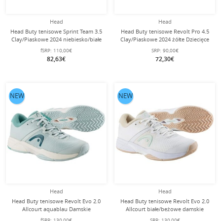
Head
Head
Head Buty tenisowe Sprint Team 3.5
Head Buty tenisowe Revolt Pro 4.5
Clay/Piaskowe 2024 niebiesko/białe
Clay/Piaskowe 2024 żółte Dziecięce
męskie
fSRP:
110,00€
SRP:
90,00€
82,63€
72,30€
NEW
NEW
Head
Head
Head Buty tenisowe Revolt Evo 2.0
Head Buty tenisowe Revolt Evo 2.0
Allcourt aquablau Damskie
Allcourt białe/beżowe damskie
fSRP:
130,00€
SRP:
130,00€