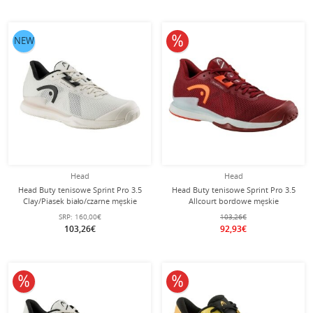
10% obniżone
NEW
Head
Head
Head Buty tenisowe Sprint Pro 3.5
Head Buty tenisowe Sprint Pro 3.5
Clay/Piasek biało/czarne męskie
Allcourt bordowe męskie
SRP:
160,00€
103,26€
103,26€
92,93€
10% obniżone
10% obniżone