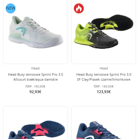
NEW
Head
Head
Head Buty tenisowe Sprint Pro 3.5
Head Buty tenisowe Sprint Pro 3.0
Allcourt białe/aqua damskie
SF Clay/Piasek czarne/limonkowe
damskie
fSRP:
160,00€
fSRP:
180,00€
92,93€
123,93€