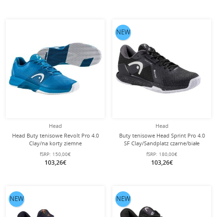
NEW
Head
Head
Head Buty tenisowe Revolt Pro 4.0
Buty tenisowe Head Sprint Pro 4.0
Clay/na korty ziemne
SF Clay/Sandplatz czarne/białe
niebiesko/białe męskie
męskie
fSRP:
150,00€
fSRP:
180,00€
103,26€
103,26€
NEW
NEW