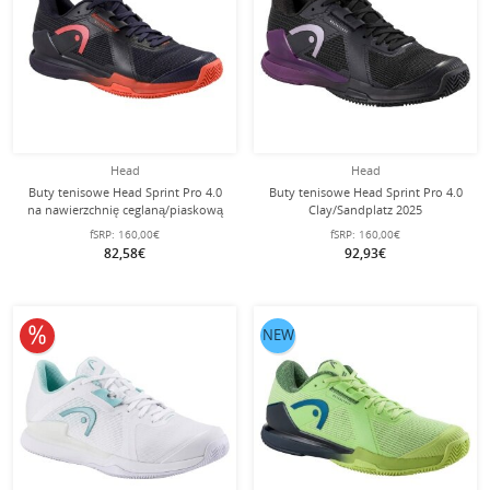
Head
Head
Buty tenisowe Head Sprint Pro 4.0
Buty tenisowe Head Sprint Pro 4.0
na nawierzchnię ceglaną/piaskową
Clay/Sandplatz 2025
2025 ciemnoniebieskie/czerwone
czarne/purpurowe damskie
fSRP:
160,00€
fSRP:
160,00€
męskie
82,58€
92,93€
10% obniżone
NEW