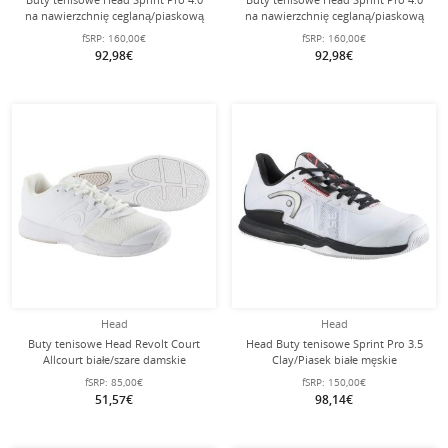
na nawierzchnię ceglaną/piaskową
na nawierzchnię ceglaną/piaskową
2025 koralowo-białe damskie
2025 białe/lime damskie
fSRP:
160,00€
fSRP:
160,00€
92,98€
92,98€
Head
Head
Buty tenisowe Head Revolt Court
Head Buty tenisowe Sprint Pro 3.5
Allcourt białe/szare damskie
Clay/Piasek białe męskie
fSRP:
85,00€
fSRP:
150,00€
51,57€
98,14€