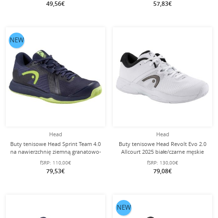
49,56€
57,83€
NEW
Head
Head
Buty tenisowe Head Sprint Team 4.0
Buty tenisowe Head Revolt Evo 2.0
na nawierzchnię ziemną granatowo-
Allcourt 2025 białe/czarne męskie
limonkowe męskie
fSRP:
110,00€
fSRP:
130,00€
79,53€
79,08€
NEW