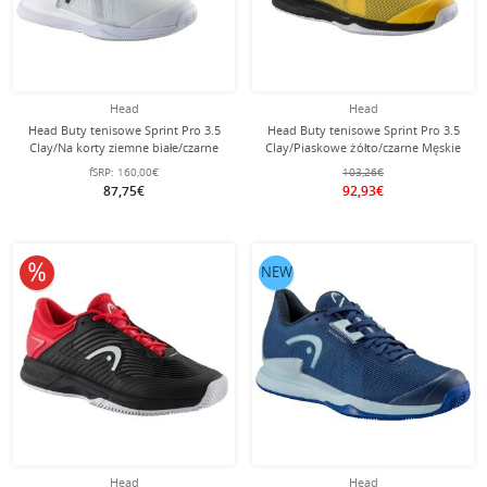
Head
Head
Head Buty tenisowe Sprint Pro 3.5
Head Buty tenisowe Sprint Pro 3.5
Clay/Na korty ziemne białe/czarne
Clay/Piaskowe żółto/czarne Męskie
Męskie
fSRP:
160,00€
103,26€
87,75€
92,93€
10% obniżone
NEW
Head
Head