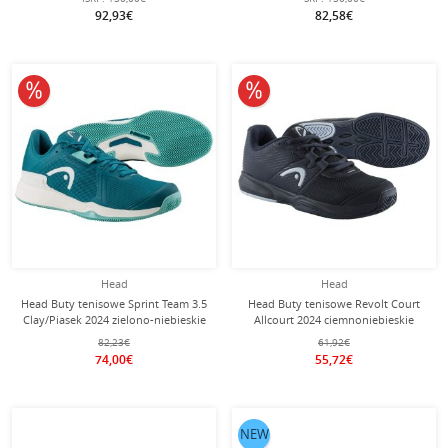
92,93€
82,58€
10% obniżone
10% obniżone
Head
Head
Head Buty tenisowe Sprint Team 3.5
Head Buty tenisowe Revolt Court
Clay/Piasek 2024 zielono-niebieskie
Allcourt 2024 ciemnoniebieskie
Damskie
Damskie
82,23€
61,92€
74,00€
55,72€
NEW