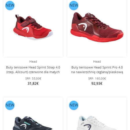
NEW
NEW
Head
Head
Buty tenisowe Head Sprint Strap 4.0
Buty tenisowe Head Sprint Pro 4.0
(rzep, Allcourt) czerwone dla małych
na nawierzchnię ceglaną/piaskową
dzieci
2026 czerwone męskie
SRP:
55,00€
SRP:
160,00€
31,82€
92,93€
NEW
NEW