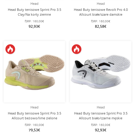
Head
Head
Head Buty tenisowe Sprint Pro 3.5
Head Buty tenisowe Revolt Pro 4.0
Clay/Na korty ziemne
Allcourt białe/szare damskie
ciemnoniebieskie Damskie
fSRP:
160,00€
fSRP:
160,00€
92,93€
82,58€
Head
Head
Head Buty tenisowe Sprint Pro 3.5
Head Buty tenisowe Sprint Pro 3.5
Allcourt beżowo/lime zielone
Allcourt biało/czarne męskie
damskie
fSRP:
160,00€
fSRP:
160,00€
79,53€
92,93€