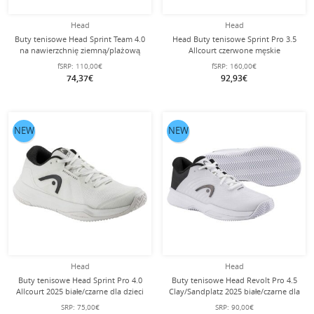
Head
Head
Buty tenisowe Head Sprint Team 4.0
Head Buty tenisowe Sprint Pro 3.5
na nawierzchnię ziemną/plażową
Allcourt czerwone męskie
teablau/creamweiss dla kobiet
fSRP:
110,00€
fSRP:
160,00€
74,37€
92,93€
NEW
NEW
Head
Head
Buty tenisowe Head Sprint Pro 4.0
Buty tenisowe Head Revolt Pro 4.5
Allcourt 2025 białe/czarne dla dzieci
Clay/Sandplatz 2025 białe/czarne dla
dzieci
SRP:
75,00€
SRP:
90,00€