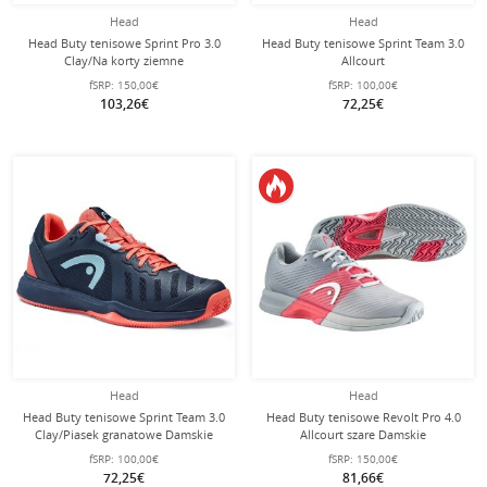
Head
Head
Head Buty tenisowe Sprint Pro 3.0
Head Buty tenisowe Sprint Team 3.0
Clay/Na korty ziemne
Allcourt
ciemnoniebieskie/neonowoczerwone
ciemnoniebieskie/neonowoczerwone
fSRP:
150,00€
fSRP:
100,00€
męskie
męskie
103,26€
72,25€
Head
Head
Head Buty tenisowe Sprint Team 3.0
Head Buty tenisowe Revolt Pro 4.0
Clay/Piasek granatowe Damskie
Allcourt szare Damskie
fSRP:
100,00€
fSRP:
150,00€
72,25€
81,66€