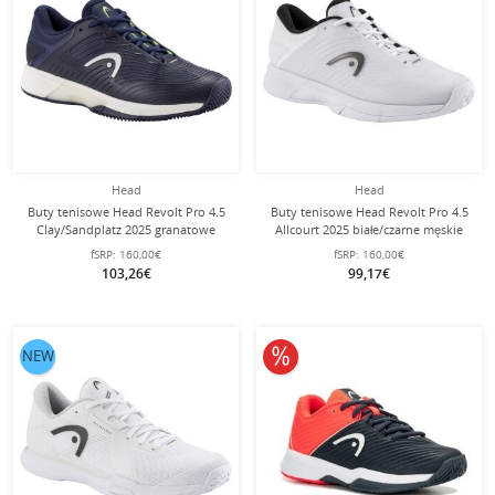
Head
Head
Buty tenisowe Head Revolt Pro 4.5
Buty tenisowe Head Revolt Pro 4.5
Clay/Sandplatz 2025 granatowe
Allcourt 2025 białe/czarne męskie
męskie
fSRP:
160,00€
fSRP:
160,00€
103,26€
99,17€
10% obniżone
NEW