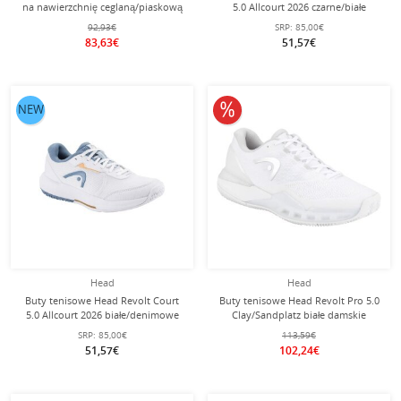
na nawierzchnię ceglaną/piaskową
5.0 Allcourt 2026 czarne/białe
2026 kremowo-białe damskie
damskie
92,93€
SRP:
85,00€
83,63€
51,57€
10% obniżone
NEW
Head
Head
Buty tenisowe Head Revolt Court
Buty tenisowe Head Revolt Pro 5.0
5.0 Allcourt 2026 białe/denimowe
Clay/Sandplatz białe damskie
niebieskie damskie
SRP:
85,00€
113,59€
51,57€
102,24€