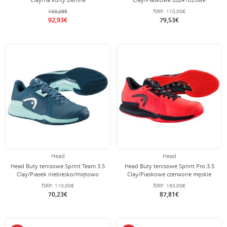
białe/aquablue damskie
Damskie
103,26€
fSRP:
110,00€
92,93€
79,53€
Head
Head
Head Buty tenisowe Sprint Team 3.5
Head Buty tenisowe Sprint Pro 3.5
Clay/Piasek niebiesko/miętowo
Clay/Piaskowe czerwone męskie
zielone damskie
fSRP:
110,00€
fSRP:
160,00€
70,23€
87,81€