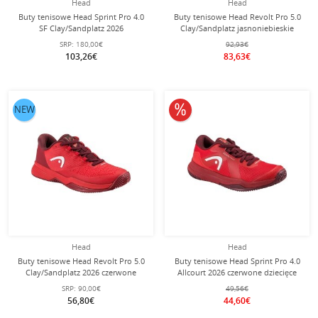
Head
Head
Buty tenisowe Head Sprint Pro 4.0
Buty tenisowe Head Revolt Pro 5.0
SF Clay/Sandplatz 2026
Clay/Sandplatz jasnoniebieskie
czarne/turkusowe męskie
damskie
SRP:
180,00€
92,93€
103,26€
83,63€
10% obniżone
NEW
Head
Head
Buty tenisowe Head Revolt Pro 5.0
Buty tenisowe Head Sprint Pro 4.0
Clay/Sandplatz 2026 czerwone
Allcourt 2026 czerwone dziecięce
dziecięce
SRP:
90,00€
49,56€
56,80€
44,60€