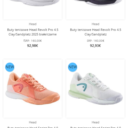
Head
Head
Buty tenisowe Head Revolt Pro 4.5
Buty tenisowe Head Revolt Pro 4.5
Clay/Sandplatz 2025 białe/czarne
Clay/Sandplatz
męskie
ciemnoniebieskie/czerwone męskie
fSRP:
160,00€
SRP:
160,00€
92,98€
92,93€
NEW
NEW
Head
Head
Buty tenisowe Head Sprint Pro 4.0
Buty tenisowe Head Sprint Pro 4.0