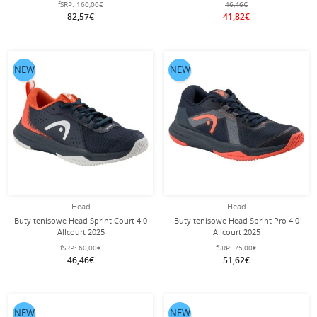
fSRP:
160,00€
46,46€
82,57€
41,82€
NEW
NEW
Head
Head
Buty tenisowe Head Sprint Court 4.0
Buty tenisowe Head Sprint Pro 4.0
Allcourt 2025
Allcourt 2025
ciemnoniebieskie/czerwone
ciemnoniebieskie/czerwone
fSRP:
60,00€
fSRP:
75,00€
dziecięce
dziecięce
46,46€
51,62€
NEW
NEW