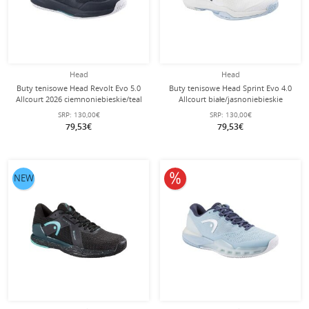
Head
Head
Buty tenisowe Head Revolt Evo 5.0
Buty tenisowe Head Sprint Evo 4.0
Allcourt 2026 ciemnoniebieskie/teal
Allcourt białe/jasnoniebieskie
męskie
damskie
SRP:
130,00€
SRP:
130,00€
79,53€
79,53€
10% obniżone
NEW