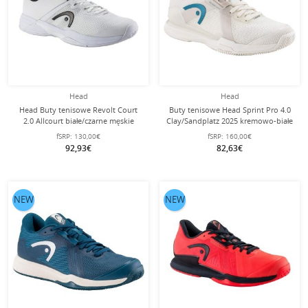
Head
Head
Head Buty tenisowe Revolt Court
Buty tenisowe Head Sprint Pro 4.0
2.0 Allcourt białe/czarne męskie
Clay/Sandplatz 2025 kremowo-białe
damskie
fSRP:
130,00€
fSRP:
160,00€
92,93€
82,63€
NEW
NEW