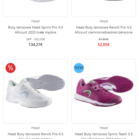
Head
Head
Buty tenisowe Head Sprint Pro 4.0
Head Buty tenisowe Revolt Pro 4.0
Allcourt 2025 białe męskie
Allcourt ciemnoniebieskie/czerwone
Dziecięce
SRP:
160,00€
57,83€
134,27€
52,05€
10% obniżone
NEW
Head
Head
Head Buty tenisowe Revolt Pro 4.5
Head Buty tenisowe Sprint Team 3.5
Clay/na korty ziemne
Clay/Piaskowe 2024 różowe