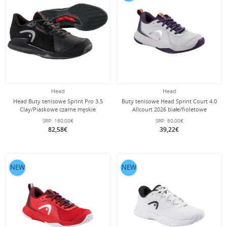
Head
Head
Head Buty tenisowe Sprint Pro 3.5
Buty tenisowe Head Sprint Court 4.0
Clay/Piaskowe czarne męskie
Allcourt 2026 białe/fioletowe
dziecięce
SRP:
160,00€
SRP:
60,00€
82,58€
39,22€
NEW
NEW