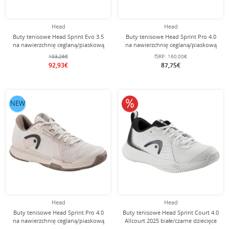
Head
Head
Buty tenisowe Head Sprint Evo 3.5
Buty tenisowe Head Sprint Pro 4.0
na nawierzchnię ceglaną/piaskową
na nawierzchnię ceglaną/piaskową
2025 białe/turkusowe damskie
2025 limonkowe/navy męskie
103,26€
fSRP:
160,00€
92,93€
87,75€
10% obniżone
NEW
Head
Head
Buty tenisowe Head Sprint Pro 4.0
Buty tenisowe Head Sprint Court 4.0
na nawierzchnię ceglaną/piaskową
Allcourt 2025 białe/czarne dziecięce
2025 beżowe/brązowe męskie