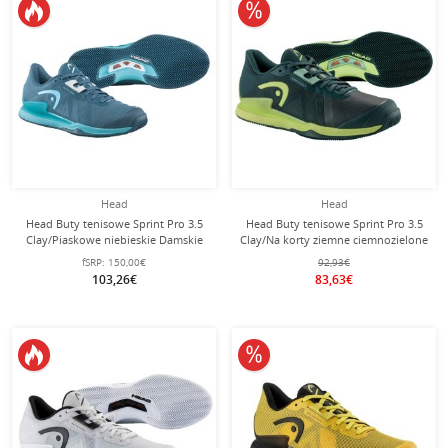
10% obniżone
Head
Head
Head Buty tenisowe Sprint Pro 3.5
Head Buty tenisowe Sprint Pro 3.5
Clay/Piaskowe niebieskie Damskie
Clay/Na korty ziemne ciemnozielone
Męskie
fSRP:
150,00€
92,93€
103,26€
83,63€
10% obniżone