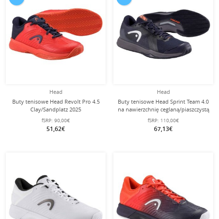
Head
Head
Buty tenisowe Head Revolt Pro 4.5
Buty tenisowe Head Sprint Team 4.0
Clay/Sandplatz 2025
na nawierzchnię ceglaną/piaszczystą
czerwono/granatowe dziecięce
2025 ciemnoniebieskie męskie
fSRP:
90,00€
fSRP:
110,00€
51,62€
67,13€