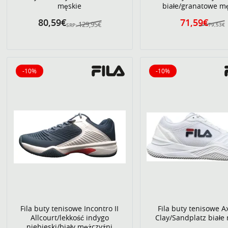
męskie
białe/granatowe m
80,59€
71,59€
129,95€
79,53€
SRP:
-10%
-10%
10% obniżone
10% obniżone
Fila buty tenisowe Incontro II
Fila buty tenisowe Ax
Allcourt/lekkość indygo
Clay/Sandplatz białe
niebieski/biały mężczyźni