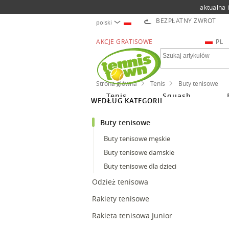
aktualna 
BEZPŁATNY ZWROT
polski
AKCJE GRATISOWE
PL
Strona główna
Tenis
Buty tenisowe
Tenis
Squash
WEDŁUG KATEGORII
Buty tenisowe
Buty tenisowe męskie
Buty tenisowe damskie
Buty tenisowe dla dzieci
Odzież tenisowa
Rakiety tenisowe
Rakieta tenisowa Junior