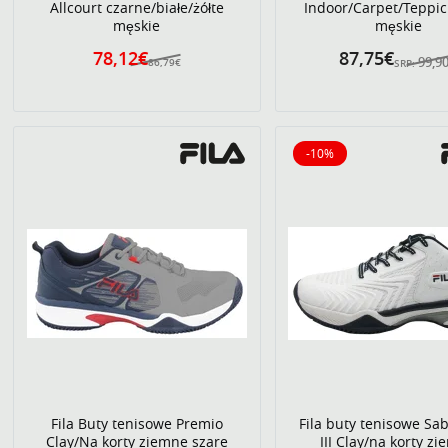
Allcourt czarne/białe/żółte
Indoor/Carpet/Teppic
męskie
męskie
78,12€
87,75€
99,9
86,79€
SRP:
-10%
10% obniżone
Fila Buty tenisowe Premio
Fila buty tenisowe Sab
Clay/Na korty ziemne szare
III Clay/na korty z