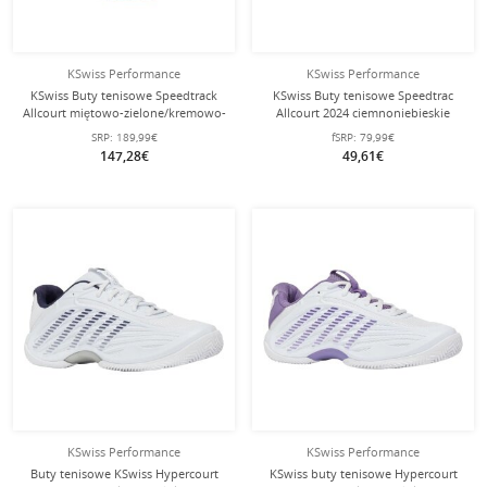
KSwiss Performance
KSwiss Performance
KSwiss Buty tenisowe Speedtrack
KSwiss Buty tenisowe Speedtrac
Allcourt miętowo-zielone/kremowo-
Allcourt 2024 ciemnoniebieskie
białe dla kobiet
dziecięce
SRP:
189,99€
fSRP:
79,99€
147,28€
49,61€
KSwiss Performance
KSwiss Performance
Buty tenisowe KSwiss Hypercourt
KSwiss buty tenisowe Hypercourt