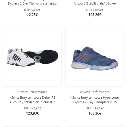
Express 2 Clay/Na korty stahlgrau
Allcourt (Stabil) białe/różowe
Dziecięce
Damskie
fSRP:
94,99€
SRP:
139,90€
72,25€
103,26€
KSwiss Performance
KSwiss Performance
KSwiss Buty tenisowe Defier RS
KSwiss buty tenisowe Hypercourt
Allcourt (Stabil) białe/niebieskie
Express 2 Clay/Sandplatz 2025
męskie
infinityblue męskie
SRP:
149,95€
fSRP:
139,99€
123,93€
103,26€