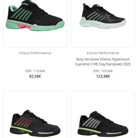
KSwiss Performance
KSwiss Performance
Buty tenisowe KSwiss Hypercourt
Supreme 2 HB Clay/Sandplatz 2025
czarne damskie
fSRP:
119,99€
fSRP:
169,99€
82,58€
123,98€