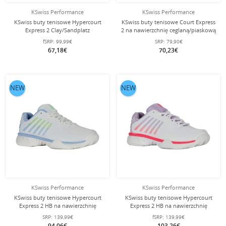
KSwiss Performance
KSwiss Performance
KSwiss buty tenisowe Hypercourt
KSwiss buty tenisowe Court Express
Express 2 Clay/Sandplatz
2 na nawierzchnię ceglaną/piaskową
białe/granatowe dziecięce
2025 białe/niebieskie/zielone
fSRP:
99,99€
SRP:
79,90€
damskie
67,18€
70,23€
NEW
NEW
KSwiss Performance
KSwiss Performance
KSwiss buty tenisowe Hypercourt
KSwiss buty tenisowe Hypercourt
Express 2 HB na nawierzchnię
Express 2 HB na nawierzchnię
ceglaną/piaskową 2025
ceglaną/błotnistą
SRP:
139,99€
fSRP:
139,99€
białe/niebieskie/zielone damskie
białe/orchidowe/różowe damskie
94,06€
103,26€