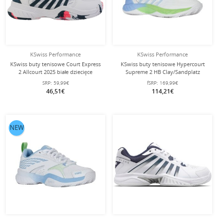
KSwiss Performance
KSwiss Performance
KSwiss buty tenisowe Court Express
KSwiss buty tenisowe Hypercourt
2 Allcourt 2025 białe dziecięce
Supreme 2 HB Clay/Sandplatz
białe/zielone/niebieskie damskie
SRP:
59,99€
fSRP:
169,99€
46,51€
114,21€
NEW