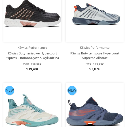
KSwiss Performance
KSwiss Performance
KSwiss Buty tenisowe Hypercourt
KSwiss Buty tenisowe Hypercourt
Express 2 Indoor/Dywan/Wykładzina
Supreme Allcourt
czarny/biały Damskie
jasnoniebieski/orionowy niebieski
fSRP:
159,99€
fSRP:
179,99€
męskie
139,48€
93,02€
NEW
NEW