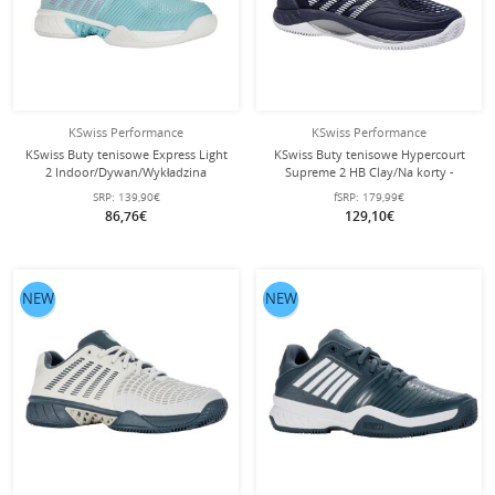
KSwiss Performance
KSwiss Performance
KSwiss Buty tenisowe Express Light
KSwiss Buty tenisowe Hypercourt
2 Indoor/Dywan/Wykładzina
Supreme 2 HB Clay/Na korty -
turkusowe Damskie
granatowy/biały/limonkowy Męskie
SRP:
139,90€
fSRP:
179,99€
86,76€
129,10€
NEW
NEW