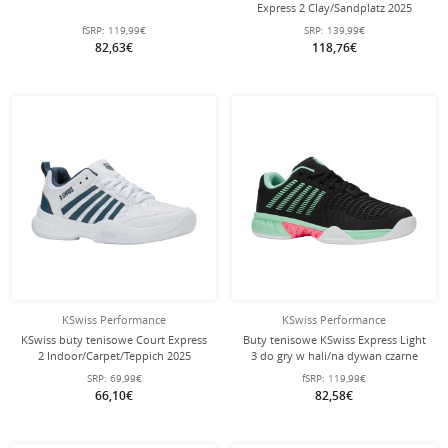
Express 2 Clay/Sandplatz 2025
indygo/białe męskie
fSRP:
119,99€
SRP:
139,99€
82,63€
118,76€
KSwiss Performance
KSwiss Performance
KSwiss buty tenisowe Court Express
Buty tenisowe KSwiss Express Light
2 Indoor/Carpet/Teppich 2025
3 do gry w hali/na dywan czarne
białe/stargazer dziecięce
damskie
SRP:
69,99€
fSRP:
119,99€
66,10€
82,58€