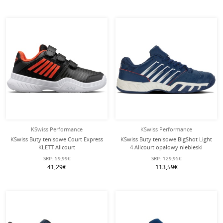
KSwiss Performance
KSwiss Performance
KSwiss Buty tenisowe Court Express
KSwiss Buty tenisowe BigShot Light
KLETT Allcourt
4 Allcourt opalowy niebieski
czarny/pomarańczowy dla małych
Mężczyźni
SRP:
59,99€
SRP:
129,95€
dzieci
41,29€
113,59€