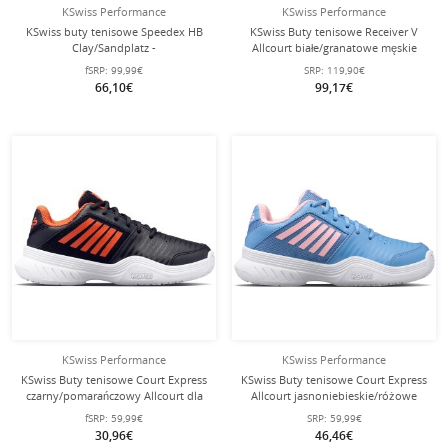
KSwiss Performance
KSwiss Performance
KSwiss buty tenisowe Speedex HB
KSwiss Buty tenisowe Receiver V
Clay/Sandplatz -
Allcourt białe/granatowe męskie
białe/niebieskie/lime zielone
fSRP:
99,99€
SRP:
119,90€
damskie
66,10€
99,17€
KSwiss Performance
KSwiss Performance
KSwiss Buty tenisowe Court Express
KSwiss Buty tenisowe Court Express
czarny/pomarańczowy Allcourt dla
Allcourt jasnoniebieskie/różowe
małych dzieci
Dzieci
fSRP:
59,99€
SRP:
59,99€
30,96€
46,46€