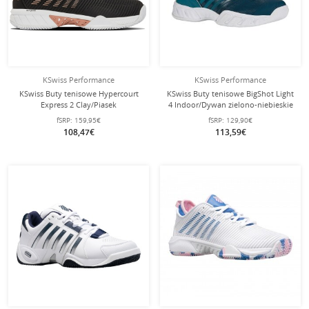
KSwiss Performance
KSwiss Performance
KSwiss Buty tenisowe Hypercourt
KSwiss Buty tenisowe BigShot Light
Express 2 Clay/Piasek
4 Indoor/Dywan zielono-niebieskie
czarne/różowe Damskie
Męskie
fSRP:
159,95€
fSRP:
129,90€
108,47€
113,59€