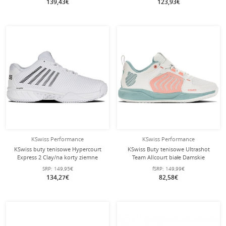
139,43€
123,93€
KSwiss Performance
KSwiss Performance
KSwiss buty tenisowe Hypercourt
KSwiss Buty tenisowe Ultrashot
Express 2 Clay/na korty ziemne
Team Allcourt białe Damskie
białe/czarne damskie
SRP:
149,95€
fSRP:
149,99€
134,27€
82,58€