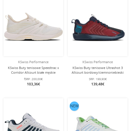
KSwiss Performance
KSwiss Performance
KSwiss Buty tenisowe Speedtrac x
KSwiss Buty tenisowe Ultrashot 3
Corridor Allcourt białe męskie
Allcourt bordowy/ciemnoniebieski
męskie
fSRP:
200,00€
SRP:
199,90€
103,36€
139,48€
NEW