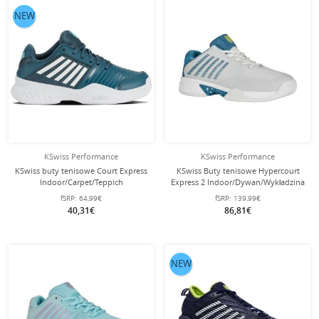
NEW
KSwiss Performance
KSwiss Performance
KSwiss buty tenisowe Court Express
KSwiss Buty tenisowe Hypercourt
Indoor/Carpet/Teppich
Express 2 Indoor/Dywan/Wykładzina
tealblue/biały dziecięce
białe/niebieskie męskie
fSRP:
64,99€
fSRP:
139,99€
40,31€
86,81€
NEW