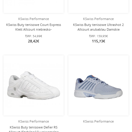
KSwiss Performance
KSwiss Performance
KSwiss Buty tenisowe Court Express
KSwiss Buty tenisowe Ultrashot 2
Klett Allcourt niebiesko-
Allcourt arubablau Damskie
szare/brzoskwiniowe dla małych
fSRP:
54,99€
fSRP:
159,95€
dzieci
28,42€
115,73€
KSwiss Performance
KSwiss Performance
KSwiss Buty tenisowe Defier RS
Allcourt (Stabilność) uniwersalne