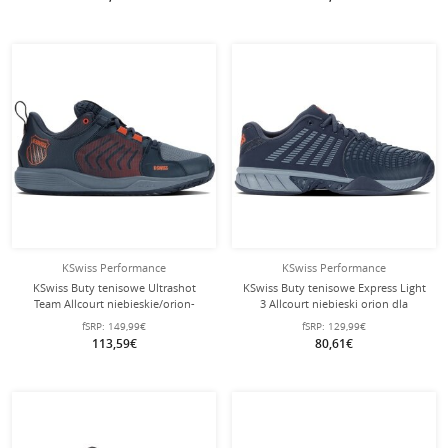
KSwiss Performance
KSwiss Performance
KSwiss Buty tenisowe Ultrashot
KSwiss Buty tenisowe Express Light
Team Allcourt niebieskie/orion-
3 Allcourt niebieski orion dla
niebieskie męskie
mężczyzn
fSRP:
149,99€
fSRP:
129,99€
113,59€
80,61€