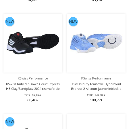
NEW
NEW
KSwiss Performance
KSwiss Performance
KSwiss buty tenisowe Court Express
KSwiss buty tenisowe Hypercourt
HB Clay/Sandplatz 2024 czarne/białe
Express 2 Allcourt jasnoniebieskie
męskie
damskie
fSRP:
89,99€
fSRP:
149,99€
60,46€
100,77€
NEW