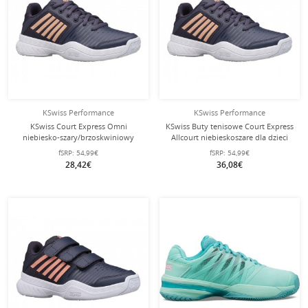
KSwiss Performance
KSwiss Performance
KSwiss Court Express Omni
KSwiss Buty tenisowe Court Express
niebiesko-szary/brzoskwiniowy
Allcourt niebieskoszare dla dzieci
buty tenisowe Allcourt dla dzieci
fSRP:
54,99€
fSRP:
54,99€
28,42€
36,08€