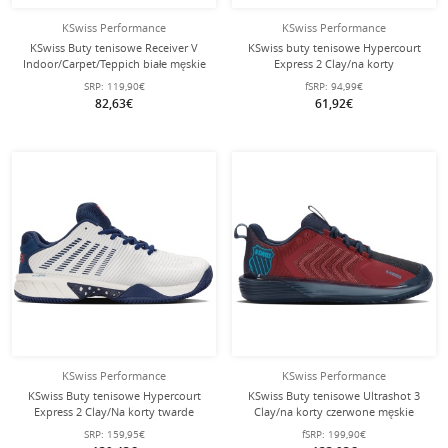
KSwiss Performance
KSwiss Performance
KSwiss Buty tenisowe Receiver V
KSwiss buty tenisowe Hypercourt
Indoor/Carpet/Teppich białe męskie
Express 2 Clay/na korty
jasnoniebieskie/różowe dziewczęce
SRP:
119,90€
fSRP:
94,99€
82,63€
61,92€
KSwiss Performance
KSwiss Performance
KSwiss Buty tenisowe Hypercourt
KSwiss Buty tenisowe Ultrashot 3
Express 2 Clay/Na korty twarde
Clay/na korty czerwone męskie
białe/niebieskie/czerwone męskie
SRP:
159,95€
fSRP:
199,90€