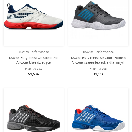
KSwiss Performance
KSwiss Performance
KSwiss Buty tenisowe Speedtrac
KSwiss Buty tenisowe Court Express
Allcourt białe dziecięce
Allcourt szare/niebieskie dla małych
dzieci
fSRP:
79,99€
fSRP:
54,99€
51,57€
34,11€