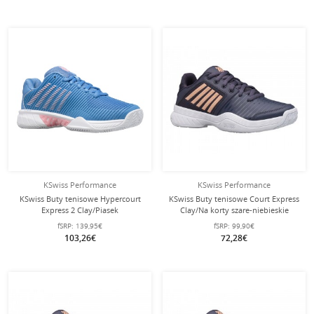
KSwiss Performance
KSwiss Performance
KSwiss Buty tenisowe Hypercourt
KSwiss Buty tenisowe Court Express
Express 2 Clay/Piasek
Clay/Na korty szare-niebieskie
jasnoniebieskie Damskie
Damskie
fSRP:
139,95€
fSRP:
99,90€
103,26€
72,28€