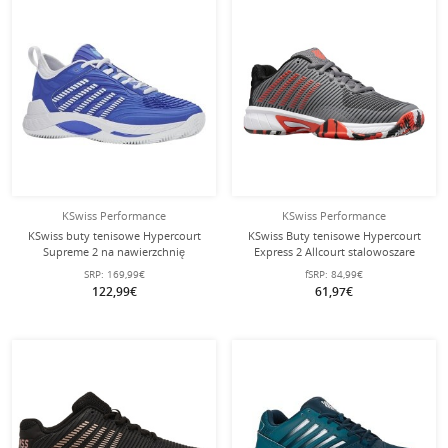
KSwiss Performance
KSwiss Performance
KSwiss buty tenisowe Hypercourt
KSwiss Buty tenisowe Hypercourt
Supreme 2 na nawierzchnię
Express 2 Allcourt stalowoszare
clay/sand 2026 olśniewający
dziecięce
SRP:
169,99€
fSRP:
84,99€
niebieski/biały męskie
122,99€
61,97€