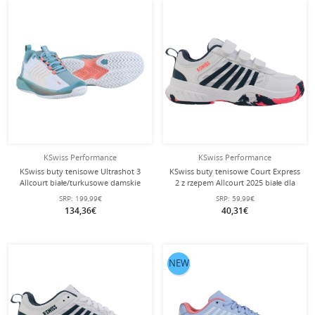
KSwiss Performance
KSwiss Performance
KSwiss buty tenisowe Ultrashot 3
KSwiss buty tenisowe Court Express
Allcourt białe/turkusowe damskie
2 z rzepem Allcourt 2025 białe dla
dzieci
SRP:
199,99€
SRP:
59,99€
134,36€
40,31€
NEW