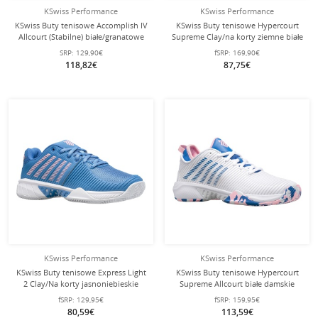
KSwiss Performance
KSwiss Performance
KSwiss Buty tenisowe Accomplish IV
KSwiss Buty tenisowe Hypercourt
Allcourt (Stabilne) białe/granatowe
Supreme Clay/na korty ziemne białe
męskie
Damskie
SRP:
129,90€
fSRP:
169,90€
118,82€
87,75€
KSwiss Performance
KSwiss Performance
KSwiss Buty tenisowe Express Light
KSwiss Buty tenisowe Hypercourt
2 Clay/Na korty jasnoniebieskie
Supreme Allcourt białe damskie
Damskie
fSRP:
129,95€
fSRP:
159,95€
80,59€
113,59€