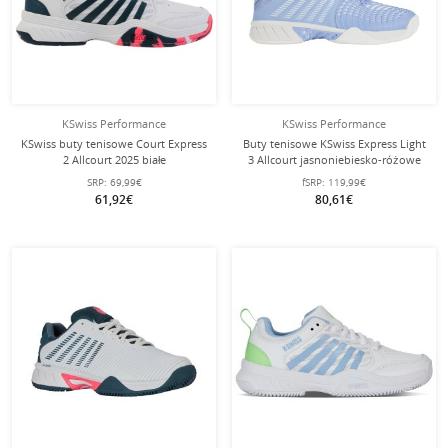
KSwiss Performance
KSwiss Performance
KSwiss buty tenisowe Court Express
Buty tenisowe KSwiss Express Light
2 Allcourt 2025 białe
3 Allcourt jasnoniebiesko-różowe
dziecięce/juniorzy
damskie
SRP:
69,99€
fSRP:
119,99€
61,92€
80,61€