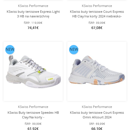
KSwiss Performance
KSwiss Performance
KSwiss buty tenisowe Express Light
KSwiss buty tenisowe Court Express
3 HB na nawierzchnię
HB Clay/na korty 2024 niebiesko-
ceglaną/piaskową białe/turkusowe
zielone/białe męskie
fSRP:
119,99€
fSRP:
89,99€
męskie
74,41€
67,08€
NEW
NEW
KSwiss Performance
KSwiss Performance
KSwiss Buty tenisowe Speedex HB
KSwiss buty tenisowe Court Express
Clay/Na korty -
Omni Allcourt 2024
biały/szary/limonkowy dla kobiet
białe/fioletowe/brzoskwiniowe
fSRP:
99,99€
SRP:
69,99€
dziecięce
61,92€
66,10€