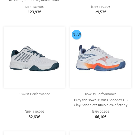
białe dla kobiet
SRP:
149,90€
fSRP:
119,99€
123,93€
79,53€
NEW
KSwiss Performance
KSwiss Performance
Buty tenisowe KSwiss Speedex HB
Clay/Sandplatz białe/nieskończony
niebieski/pomarańczowe męskie
fSRP:
119,99€
fSRP:
99,99€
82,63€
66,10€