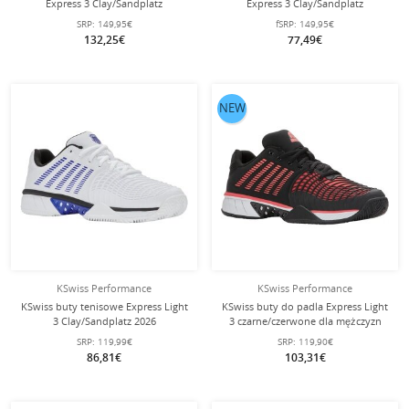
Express 3 Clay/Sandplatz
Express 3 Clay/Sandplatz
białe/ciemnoniebieskie męskie
białe/fioletowe damskie
SRP:
149,95€
fSRP:
149,95€
132,25€
77,49€
NEW
KSwiss Performance
KSwiss Performance
KSwiss buty tenisowe Express Light
KSwiss buty do padla Express Light
3 Clay/Sandplatz 2026
3 czarne/czerwone dla mężczyzn
białe/olśniewająco niebieskie
SRP:
119,99€
SRP:
119,90€
męskie
86,81€
103,31€