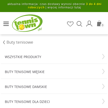
Przejdź do głównej treści
aktualna informacja: czas dostawy wynosi obecnie
3 do 4 dni
roboczych
|
więcej informacji tutaj
Szukaj artykułów
0
.pl
Buty tenisowe
WSZYSTKIE PRODUKTY
BUTY TENISOWE MĘSKIE
BUTY TENISOWE DAMSKIE
BUTY TENISOWE DLA DZIECI