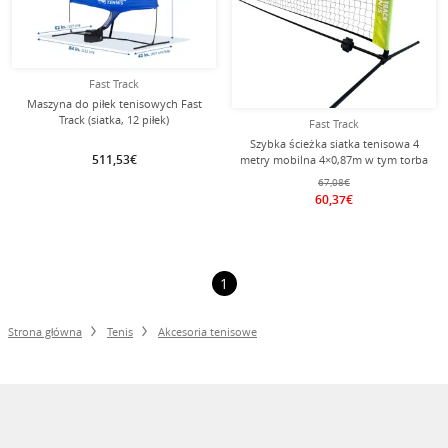
Fast Track
Maszyna do piłek tenisowych Fast
Track (siatka, 12 piłek)
Fast Track
Szybka ścieżka siatka tenisowa 4
511,53€
metry mobilna 4×0,87m w tym torba
nylonowa
67,08€
60,37€
1
Strona główna
Tenis
Akcesoria tenisowe