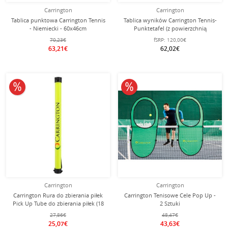
Carrington
Carrington
Tablica punktowa Carrington Tennis
Tablica wyników Carrington Tennis-
- Niemiecki - 60x46cm
Punktetafel (z powierzchnią
reklamową) zielona
70,23€
fSRP:
120,00€
63,21€
62,02€
10% obniżone
10% obniżone
Carrington
Carrington
Carrington Rura do zbierania piłek
Carrington Tenisowe Cele Pop Up -
Pick Up Tube do zbierania piłek (18
2 Sztuki
piłek)
27,86€
48,47€
25,07€
43,63€