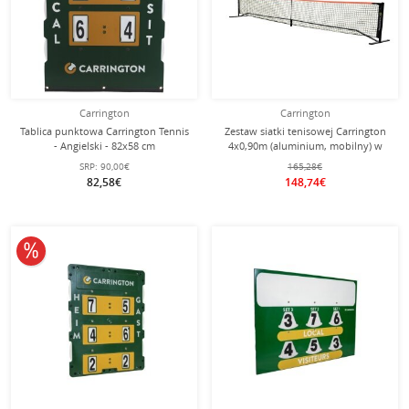
Carrington
Carrington
Tablica punktowa Carrington Tennis
Zestaw siatki tenisowej Carrington
- Angielski - 82x58 cm
4x0,90m (aluminium, mobilny) w
tym torba transportowa
SRP:
90,00€
165,28€
82,58€
148,74€
10% obniżone