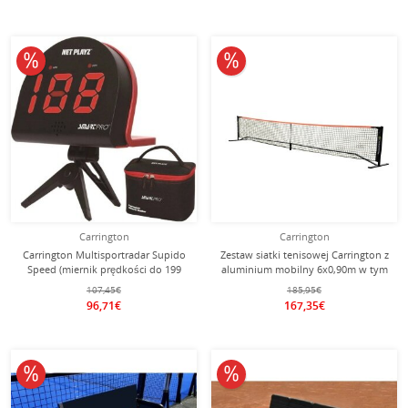
10% obniżone
10% obniżone
Carrington
Carrington
Carrington Multisportradar Supido
Zestaw siatki tenisowej Carrington z
Speed (miernik prędkości do 199
aluminium mobilny 6x0,90m w tym
km/h) - 1 sztuka
torba transportowa
107,45€
185,95€
96,71€
167,35€
10% obniżone
10% obniżone