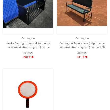
Carrington
Carrington
Ławka Carrington ze stali (odporna
Carrington Tennisbank (odporna na
na warunki atmosferyczne) czarna
warunki atmosferyczne) czarna 1,60
1,51 x 0,55 x 0,79 m
x 0,73 x 0,77 m
434,02€
268,63€
390,61€
241,77€