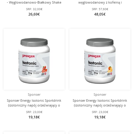
- Węglowodanowo-Białkowy Shake
węglowodanowy z kofeiną i
Regeneracyjny) Czekolada 900g
tauryną) Cola/Cytryna 18x70g Box
SRP:
32,00€
SRP:
57,60€
Puszka
26,69€
48,05€
Sponser
Sponser
Sponser Energy Isotonic Sportdrink
Sponser Energy Isotonic Sportdrink
(izotoniczny napój orzeźwiający o
(izotoniczny napój orzeźwiający o
owocowym smaku) Krwawa
owocowym smaku) Brzoskwinia
SRP:
23,00€
SRP:
23,00€
pomarańcza 1000g puszka
1000g puszka
19,18€
19,18€