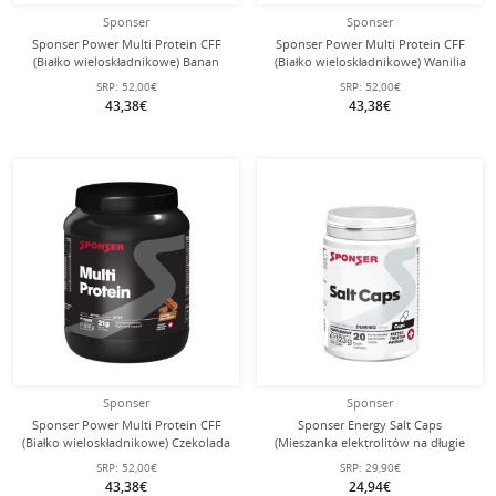
Sponser
Sponser
Sponser Power Multi Protein CFF
Sponser Power Multi Protein CFF
(Białko wieloskładnikowe) Banan
(Białko wieloskładnikowe) Wanilia
850g Puszka
850g puszka
SRP:
52,00€
SRP:
52,00€
43,38€
43,38€
Sponser
Sponser
Sponser Power Multi Protein CFF
Sponser Energy Salt Caps
(Białko wieloskładnikowe) Czekolada
(Mieszanka elektrolitów na długie
850g Puszka
dystanse) 120 sztuk puszka
SRP:
52,00€
SRP:
29,90€
43,38€
24,94€