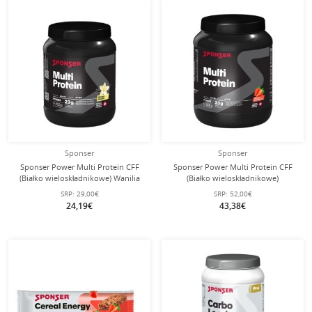
Sponser
Sponser
Sponser Power Multi Protein CFF
Sponser Power Multi Protein CFF
(Białko wieloskładnikowe) Wanilia
(Białko wieloskładnikowe)
425g Puszka
Truskawka 850g Puszka
SRP:
29,00€
SRP:
52,00€
24,19€
43,38€