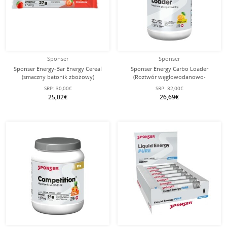
Sponser
Sponser
Sponser Energy-Bar Energy Cereal
Sponser Energy Carbo Loader
(smaczny batonik zbożowy)
(Roztwór węglowodanowo-
Truskawka 20x40g Box
elektrolitowy) Cytrus/Pomarańcza
SRP:
30,00€
SRP:
32,00€
1200g puszka
25,02€
26,69€