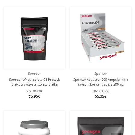
Sponser
Sponser
Sponser Whey Isolate 94 Proszek
Sponser Activator 200 Ampułek (dla
białkowy (czyste izolaty białka
uwagi i koncentracji, z 200mg
serwatkowego CFM, maks.
kofeiny) Cola-Cytryna 30x25ml -
SRP:
86,00€
SRP:
63,00€
zawartość białka, bez laktozy)
Pudełko
75,96€
55,35€
Czekolada 1500g worek stojący