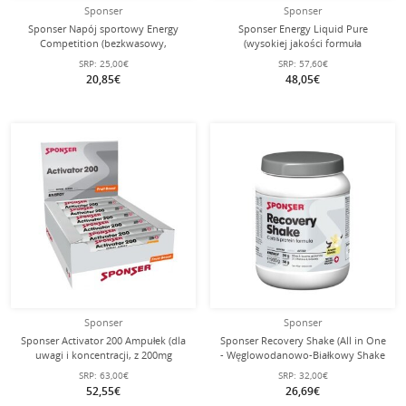
Sponser
Sponser
Sponser Napój sportowy Energy
Sponser Energy Liquid Pure
Competition (bezkwasowy,
(wysokiej jakości formuła
hipotonik) Mix owocowy 1000g
węglowodanowa) 18x70g Box
SRP:
25,00€
SRP:
57,60€
puszka
20,85€
48,05€
Sponser
Sponser
Sponser Activator 200 Ampułek (dla
Sponser Recovery Shake (All in One
uwagi i koncentracji, z 200mg
- Węglowodanowo-Białkowy Shake
kofeiny) Owoce 30x25ml Pudełko
Regeneracyjny) Wanilia 900g Puszka
SRP:
63,00€
SRP:
32,00€
52,55€
26,69€