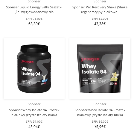
Sponser
Sponser
Sponser Liquid Energy Salty Saszetki
Sponser Pro Recovery Shake (Shake
(Żel węglowodanowy dla
regeneracyjny białkowo-
długotrwałego dostarczania energii)
węglowodanowy, 44–50%
SRP:
76,00€
SRP:
52,00€
40x35g Box
zawartości białka) Mango 800g
63,39€
43,38€
puszka
Sponser
Sponser
Sponser Whey Isolate 94 Proszek
Sponser Whey Isolate 94 Proszek
białkowy (czyste izolaty białka
białkowy (czyste izolaty białka
serwatkowego CFM, maks.
serwatkowego CFM, maks.
SRP:
51,00€
SRP:
86,00€
zawartość białka, bez laktozy)
zawartość białka, bez laktozy)
45,04€
75,96€
Neutralny 850g puszka
Wanilia 1500g worek stojący