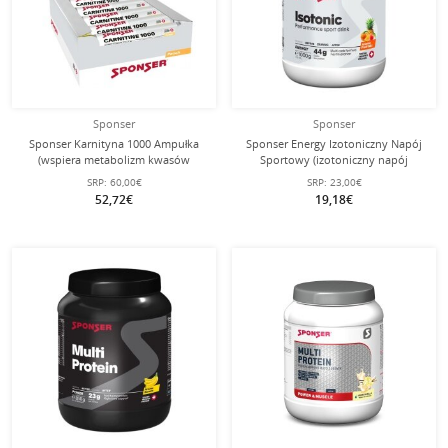
Sponser
Sponser
Sponser Karnityna 1000 Ampułka
Sponser Energy Izotoniczny Napój
(wspiera metabolizm kwasów
Sportowy (izotoniczny napój
tłuszczowych i funkcję mięśni)
orzeźwiający o owocowym smaku)
SRP:
60,00€
SRP:
23,00€
30x25ml Pudełko
Mix Owocowy 1000g puszka
52,72€
19,18€