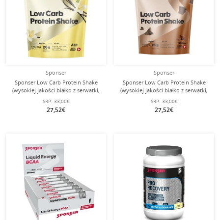
Sponser
Sponser
Sponser Low Carb Protein Shake
Sponser Low Carb Protein Shake
(wysokiej jakości białko z serwatki,
(wysokiej jakości białko z serwatki,
mleka i jaj, 300mg L-Karnityny na
mleka i jaj, 300mg L-Karnityny na
SRP:
33,00€
SRP:
33,00€
porcję) Wanilia 500g worek
porcję) Czekolada 500g worek
27,52€
27,52€