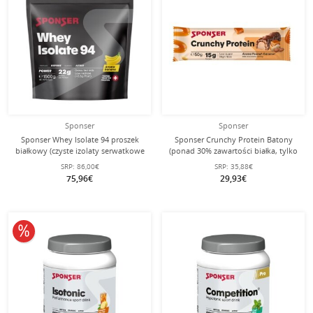
Sponser
Sponser
Sponser Whey Isolate 94 proszek
Sponser Crunchy Protein Batony
białkowy (czyste izolaty serwatkowe
(ponad 30% zawartości białka, tylko
CFM, maksymalna zawartość białka,
1,8g cukru na batonik)
SRP:
86,00€
SRP:
35,88€
bez laktozy) banan 1500g worek
Orzechy/Karmel 12x50g Pudełko
75,96€
29,93€
stojący
10% obniżone