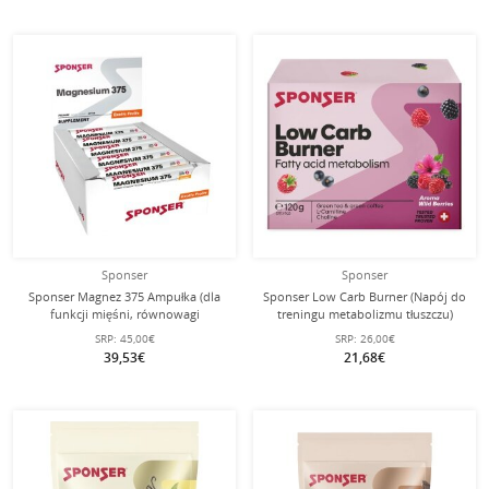
Sponser
Sponser
Sponser Magnez 375 Ampułka (dla
Sponser Low Carb Burner (Napój do
funkcji mięśni, równowagi
treningu metabolizmu tłuszczu)
elektrolitowej i metabolizmu
20x6g Box
SRP:
45,00€
SRP:
26,00€
energetycznego) 30x25ml Pudełko
39,53€
21,68€