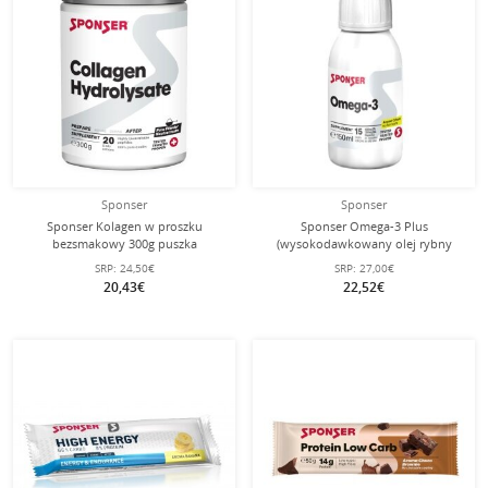
Sponser
Sponser
Sponser Kolagen w proszku
Sponser Omega-3 Plus
bezsmakowy 300g puszka
(wysokodawkowany olej rybny
Omega 3 plus witamina D3) Cytrus
SRP:
24,50€
SRP:
27,00€
150ml butelka
20,43€
22,52€