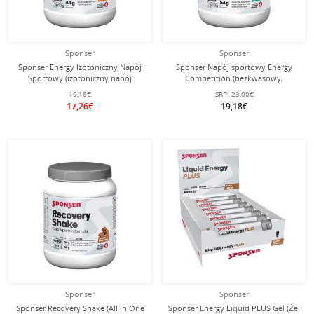
Sponser
Sponser
Sponser Energy Izotoniczny Napój
Sponser Napój sportowy Energy
Sportowy (izotoniczny napój
Competition (bezkwasowy,
orzeźwiający o owocowym smaku)
hipotonowy, miętowy z działaniem
19,18€
SRP:
23,00€
Herbata Mrożona 1000g Puszka
chłodzącym) Ekstrakt miętowy 1000g
17,26€
19,18€
puszka
Sponser
Sponser
Sponser Recovery Shake (All in One
Sponser Energy Liquid PLUS Gel (Żel