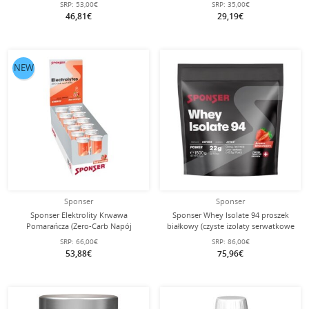
SRP:
53,00€
SRP:
35,00€
zawartość białka, bez laktozy)
46,81€
29,19€
Czekolada 850g puszka
NEW
Sponser
Sponser
Sponser Elektrolity Krwawa
Sponser Whey Isolate 94 proszek
Pomarańcza (Zero-Carb Napój
białkowy (czyste izolaty serwatkowe
Sportowy z Elektrolitami) 12x10
CFM, maksymalna zawartość białka,
SRP:
66,00€
SRP:
86,00€
Tabletek W pudełku
bez laktozy) truskawka 1500g worek
53,88€
75,96€
stojący