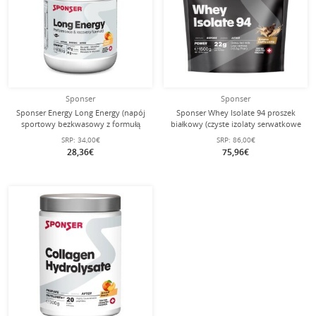
Sponser
Sponser
Sponser Energy Long Energy (napój
Sponser Whey Isolate 94 proszek
sportowy bezkwasowy z formułą
białkowy (czyste izolaty serwatkowe
Multi Carb) Brzoskwinia 1000g
CFM, maksymalna zawartość białka,
SRP:
34,00€
SRP:
86,00€
puszka
bez laktozy) Caffe Latte 1500g worek
28,36€
75,96€
stojący