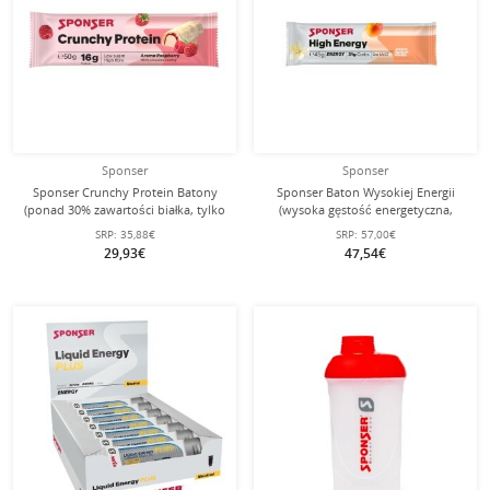
Sponser
Sponser
Sponser Crunchy Protein Batony
Sponser Baton Wysokiej Energii
(ponad 30% zawartości białka, tylko
(wysoka gęstość energetyczna,
1,8g cukru na batonik) Malina
optymalna tolerancja)
SRP:
35,88€
SRP:
57,00€
12x50g Pudełko
Morela/Wanilia 30x45g Pudełko
29,93€
47,54€