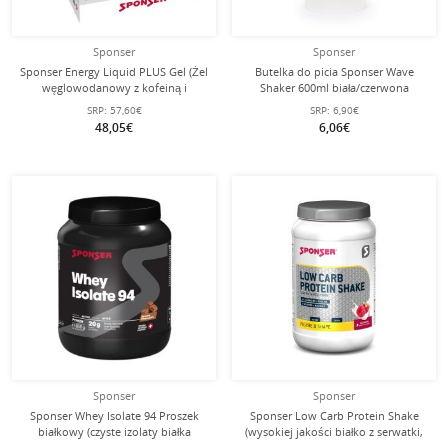
Sponser
Sponser
Sponser Energy Liquid PLUS Gel (Żel
Butelka do picia Sponser Wave
węglowodanowy z kofeiną i
Shaker 600ml biała/czerwona
tauryną) Neutral/Kofeina 18x70g
SRP:
57,60€
SRP:
6,90€
Box
48,05€
6,06€
Sponser
Sponser
Sponser Whey Isolate 94 Proszek
Sponser Low Carb Protein Shake
białkowy (czyste izolaty białka
(wysokiej jakości białko z serwatki,
serwatkowego CFM, maks.
mleka i jaj) Malina 550g puszka