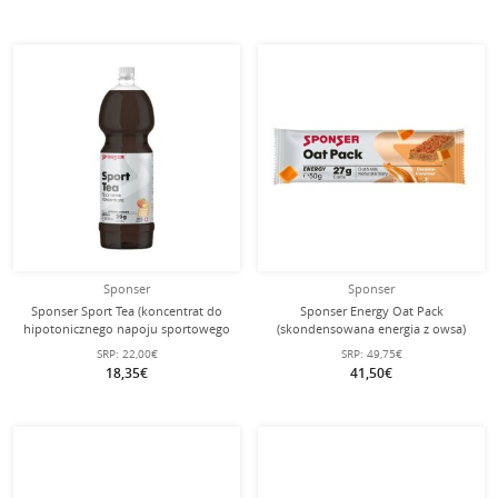
Sponser
Sponser
Sponser Sport Tea (koncentrat do
Sponser Energy Oat Pack
hipotonicznego napoju sportowego
(skondensowana energia z owsa)
z elektrolitami) brzoskwinia 1 litr
Karmelowy 25x50g Pudełko
SRP:
22,00€
SRP:
49,75€
butelka
18,35€
41,50€