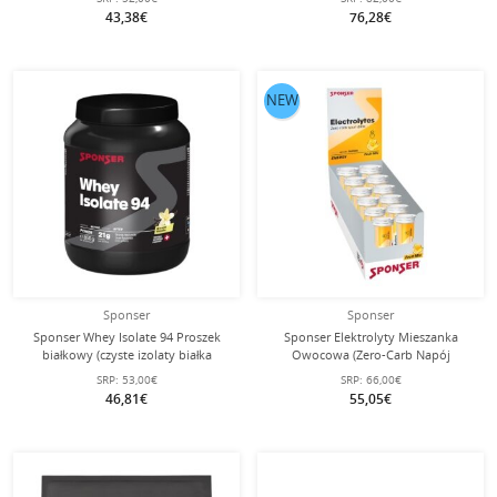
zawartości białka) Czekolada 800g
zawartość białka, bez laktozy)
43,38€
76,28€
puszka
Neutralny 1500g worek stojący
NEW
Sponser
Sponser
Sponser Whey Isolate 94 Proszek
Sponser Elektrolyty Mieszanka
białkowy (czyste izolaty białka
Owocowa (Zero-Carb Napój
serwatkowego CFM, maks.
Sportowy z Elektrolytami) 12x10
SRP:
53,00€
SRP:
66,00€
zawartość białka, bez laktozy)
Tabletek w Pudełku
46,81€
55,05€
Wanilia 850g puszka