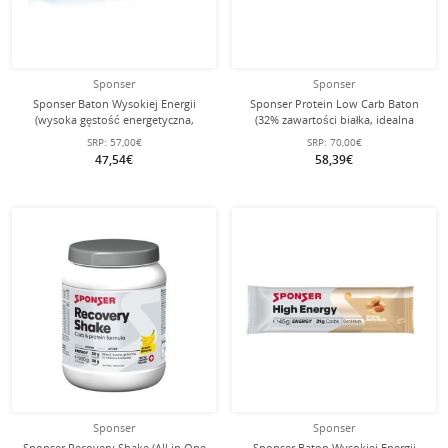
Sponser
Sponser
Sponser Baton Wysokiej Energii
Sponser Protein Low Carb Baton
(wysoka gęstość energetyczna,
(32% zawartości białka, idealna
optymalna tolerancja) Banan 30x45g
przekąska na co dzień)
SRP:
57,00€
SRP:
70,00€
Pudełko
Czekolada/Brownie 25x50g Pudełko
47,54€
58,39€
Sponser
Sponser
Sponser Recovery Shake (All in One
Sponser Baton Wysokiej Energii