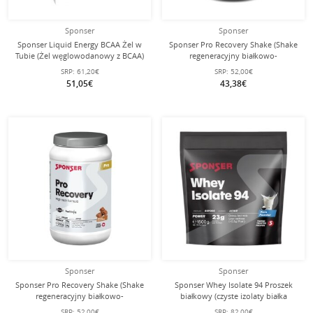
Sponser
Sponser
Sponser Liquid Energy BCAA Żel w
Sponser Pro Recovery Shake (Shake
Tubie (Żel węglowodanowy z BCAA)
regeneracyjny białkowo-
Truskawka/Banan 18x70g Box
węglowodanowy, 44–50%
SRP:
61,20€
SRP:
52,00€
zawartości białka) Wanilia 900g
51,05€
43,38€
puszka
Sponser
Sponser
Sponser Pro Recovery Shake (Shake
Sponser Whey Isolate 94 Proszek
regeneracyjny białkowo-
białkowy (czyste izolaty białka
węglowodanowy, 44–50%
serwatkowego CFM, maks.
SRP:
52,00€
SRP:
82,00€