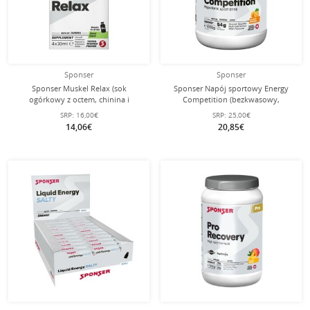
Sponser
Sponser
Sponser Muskel Relax (sok
Sponser Napój sportowy Energy
ogórkowy z octem, chinina i
Competition (bezkwasowy,
imbirem) 4x30ml pudełko
hipotonowy) Pomarańczowy 1000g
SRP:
16,00€
SRP:
25,00€
puszka
14,06€
20,85€