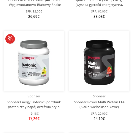
- Węglowodanowo-Białkowy Shake
(wysoka gęstość energetyczna,
Regeneracyjny) Banan 900g Puszka
optymalna tolerancja) Słoneczne
SRP:
32,00€
SRP:
66,00€
Orzechy - Zwycięzca testów - 30x45g
26,69€
55,05€
Pudełko
10% obniżone
Sponser
Sponser
Sponser Energy Isotonic Sportdrink
Sponser Power Multi Protein CFF
(izotoniczny napój orzeźwiający o
(Białko wieloskładnikowe)
owocowym smaku) Citrus 1000g
Truskawka 425g Puszka
19,18€
SRP:
29,00€
puszka
17,26€
24,19€