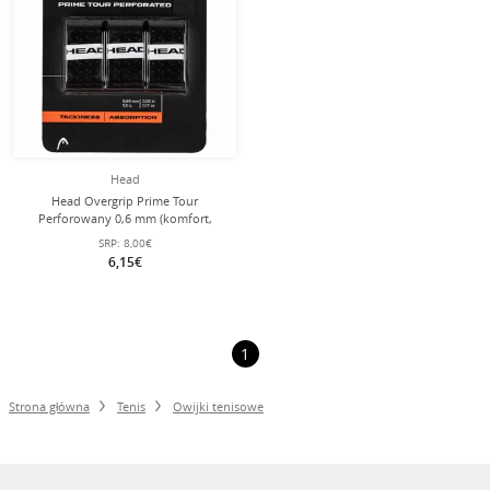
Head
Head Overgrip Prime Tour
Perforowany 0,6 mm (komfort,
chwytność) czarny 3 szt.
SRP:
8,00€
6,15€
1
Strona główna
Tenis
Owijki tenisowe