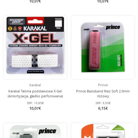
10,07€
10,07€
Karakal
Prince
Karakal Taśma podstawowa X-Gel
Prince Basisband Resi Soft 2.0mm
(Amortyzacja, gładko perforowana)
różowy
2.2mm biała
SRP:
10,95€
SRP:
8,50€
10,07€
6,15€