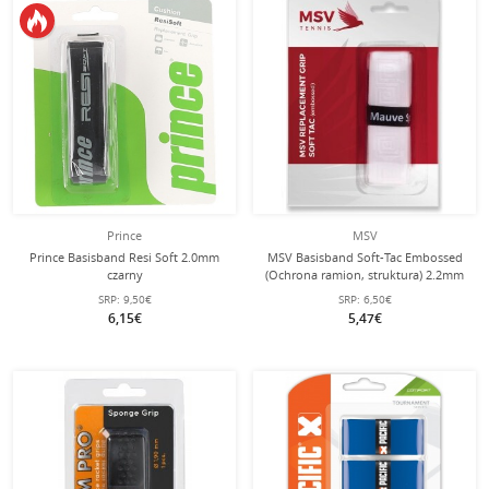
Prince
MSV
Prince Basisband Resi Soft 2.0mm
MSV Basisband Soft-Tac Embossed
czarny
(Ochrona ramion, struktura) 2.2mm
biały - 1 sztuka
SRP:
9,50€
SRP:
6,50€
6,15€
5,47€