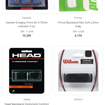
Karakal
Prince
Karakal Overgrip Point Air 0.75mm
Prince Basisband Resi Soft 2.0mm
niebieski 3 szt.
biały
SRP:
11,95€
SRP:
9,50€
10,28€
6,15€
Head
Wilson
Head Basisband HydroSorb Comfort