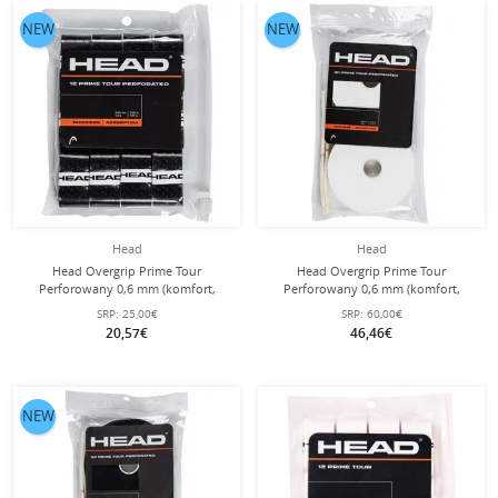
NEW
NEW
Head
Head
Head Overgrip Prime Tour
Head Overgrip Prime Tour
Perforowany 0,6 mm (komfort,
Perforowany 0,6 mm (komfort,
chwytność) czarny 12 sztuk w
chwytność) biały 30 sztuk w
SRP:
25,00€
SRP:
60,00€
opakowaniu.
opakowaniu.
20,57€
46,46€
NEW