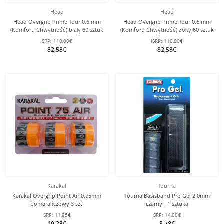
Head
Head
Head Overgrip Prime Tour 0.6 mm
Head Overgrip Prime Tour 0.6 mm
(Komfort, Chwytność) biały 60 sztuk
(Komfort, Chwytność) żółty 60 sztuk
SRP:
110,00€
fSRP:
110,00€
82,58€
82,58€
Karakal
Tourna
Karakal Overgrip Point Air 0.75mm
Tourna Basisband Pro Gel 2.0mm
pomarańczowy 3 szt.
czarny - 1 sztuka
SRP:
11,95€
SRP:
14,00€
10,28€
8,78€