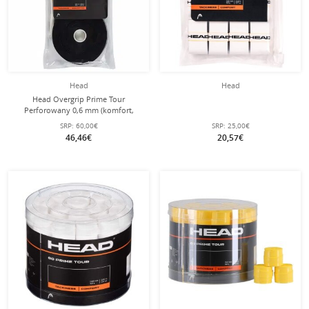
Head
Head
Head Overgrip Prime Tour
Perforowany 0,6 mm (komfort,
chwytność) czarny 30 sztuk w
SRP:
60,00€
SRP:
25,00€
opakowaniu.
46,46€
20,57€