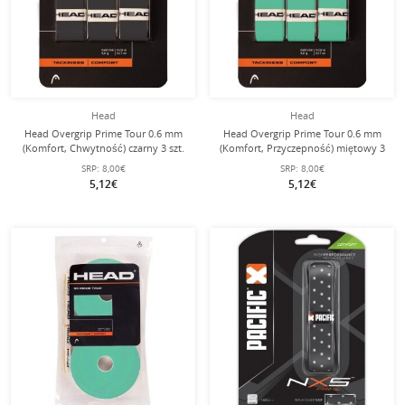
Head
Head
Head Overgrip Prime Tour 0.6 mm
Head Overgrip Prime Tour 0.6 mm
(Komfort, Chwytność) czarny 3 szt.
(Komfort, Przyczepność) miętowy 3
szt.
SRP:
8,00€
SRP:
8,00€
5,12€
5,12€