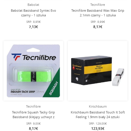
Babolat
Tecnifibre
Babolat Basisband Syntec Evo
Tecnifibre Basisband Wax Max Grip
czarny - 1 sztuka
2.1mm czarny - 1 sztuka
SRP:
8,95€
SRP:
8,99€
7,13€
8,17€
Tecnifibre
Kirschbaum
Tecnifibre Squash Tacky Grip
Kirschbaum Basisband Touch It Soft
Basisband (klejący uchwyt z
Feeling 1.9mm biały 24 sztuki
woskiem) zielony - 1 sztuka
SRP:
9,00€
SRP:
129,00€
8,17€
123,93€