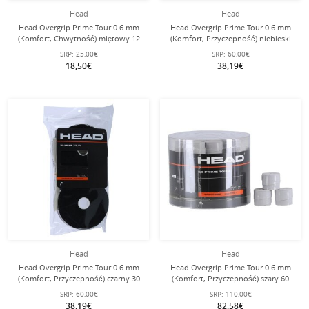
Head
Head
Head Overgrip Prime Tour 0.6 mm
Head Overgrip Prime Tour 0.6 mm
(Komfort, Chwytność) miętowy 12
(Komfort, Przyczepność) niebieski
sztuk w opakowaniu
30 sztuk w opakowaniu
SRP:
25,00€
SRP:
60,00€
18,50€
38,19€
Head
Head
Head Overgrip Prime Tour 0.6 mm
Head Overgrip Prime Tour 0.6 mm
(Komfort, Przyczepność) czarny 30
(Komfort, Przyczepność) szary 60
sztuk w opakowaniu
sztuk
SRP:
60,00€
SRP:
110,00€
38,19€
82,58€