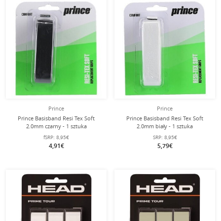
Prince
Prince
Prince Basisband Resi Tex Soft
Prince Basisband Resi Tex Soft
2.0mm czarny - 1 sztuka
2.0mm biały - 1 sztuka
fSRP:
8,95€
SRP:
8,95€
4,91€
5,79€