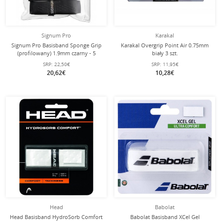
Signum Pro
Karakal
Signum Pro Basisband Sponge Grip
Karakal Overgrip Point Air 0.75mm
(profilowany) 1.9mm czarny - 5
biały 3 szt.
sztuk w opakowaniu
SRP:
22,50€
SRP:
11,95€
20,62€
10,28€
Head
Babolat
Head Basisband HydroSorb Comfort
Babolat Basisband XCel Gel