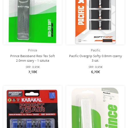
Prince
Pacific
Prince Basisband Resi Tex Soft
Pacific Overgrip Softy 0.8mm czarny
2.0mm szary - 1 sztuka
3 szt.
SRP:
8,95€
SRP:
9,95€
7,18€
6,70€