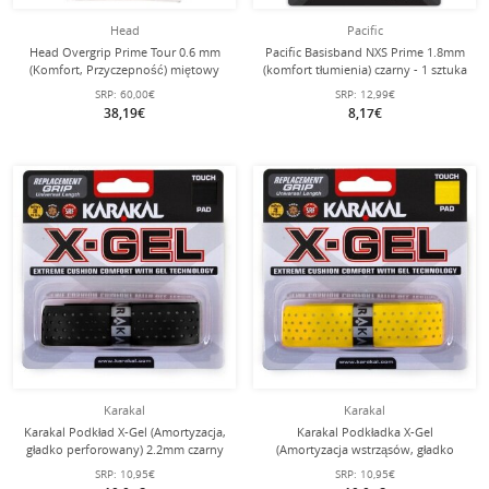
Head
Pacific
Head Overgrip Prime Tour 0.6 mm
Pacific Basisband NXS Prime 1.8mm
(Komfort, Przyczepność) miętowy
(komfort tłumienia) czarny - 1 sztuka
30 sztuk w opakowaniu
SRP:
60,00€
SRP:
12,99€
38,19€
8,17€
Karakal
Karakal
Karakal Podkład X-Gel (Amortyzacja,
Karakal Podkładka X-Gel
gładko perforowany) 2.2mm czarny
(Amortyzacja wstrząsów, gładko
perforowana) 2.2mm żółta
SRP:
10,95€
SRP:
10,95€