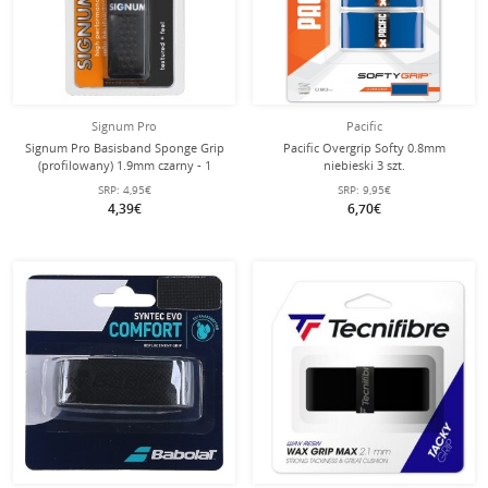
Signum Pro
Pacific
Signum Pro Basisband Sponge Grip
Pacific Overgrip Softy 0.8mm
(profilowany) 1.9mm czarny - 1
niebieski 3 szt.
sztuka
SRP:
4,95€
SRP:
9,95€
4,39€
6,70€