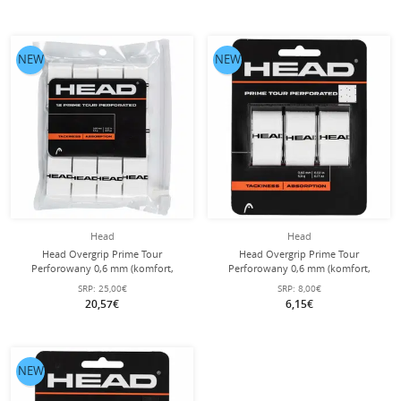
NEW
NEW
Head
Head
Head Overgrip Prime Tour
Head Overgrip Prime Tour
Perforowany 0,6 mm (komfort,
Perforowany 0,6 mm (komfort,
chwytność) biały 12 sztuk w
chwytność) biały 3 szt.
SRP:
25,00€
SRP:
8,00€
opakowaniu.
20,57€
6,15€
NEW