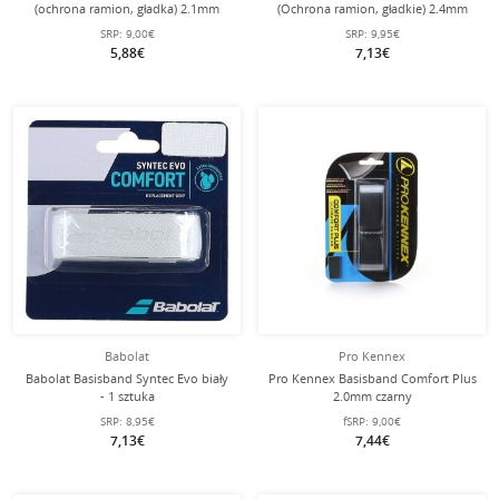
(ochrona ramion, gładka) 2.1mm
(Ochrona ramion, gładkie) 2.4mm
biały
białe
SRP:
9,00€
SRP:
9,95€
5,88€
7,13€
Babolat
Pro Kennex
Babolat Basisband Syntec Evo biały
Pro Kennex Basisband Comfort Plus
- 1 sztuka
2.0mm czarny
SRP:
8,95€
fSRP:
9,00€
7,13€
7,44€