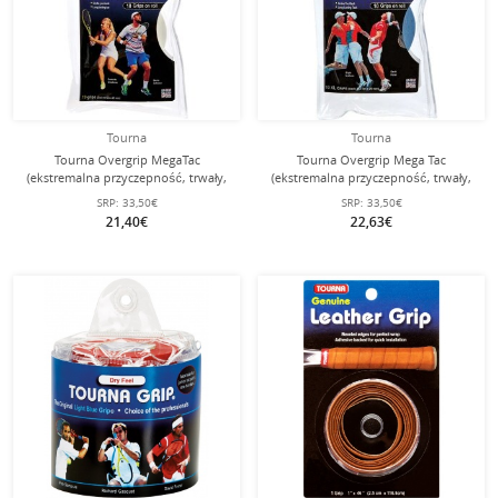
Tourna
Tourna
Tourna Overgrip MegaTac
Tourna Overgrip Mega Tac
(ekstremalna przyczepność, trwały,
(ekstremalna przyczepność, trwały,
szeroki) biały 10 sztuk w rolce
szeroki) niebieski 10 sztuk
SRP:
33,50€
SRP:
33,50€
21,40€
22,63€