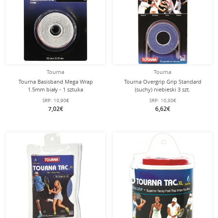
Tourna
Tourna
Tourna Basisband Mega Wrap
Tourna Overgrip Grip Standard
1.5mm biały - 1 sztuka
(suchy) niebieski 3 szt.
SRP:
10,90€
SRP:
10,30€
7,02€
6,62€