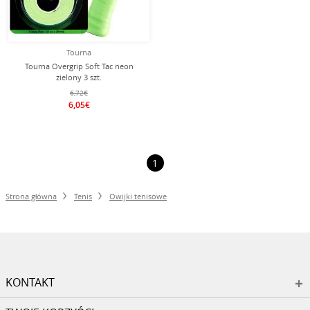
Tourna
Tourna Overgrip Soft Tac neon
zielony 3 szt.
6,72€
6,05€
1
Strona główna
Tenis
Owijki tenisowe
KONTAKT