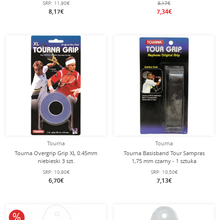
SRP:
11,90€
8,17€
8,17€
7,34€
Tourna
Tourna
Tourna Overgrip Grip XL 0.45mm
Tourna Basisband Tour Sampras
niebieski 3 szt.
1,75 mm czarny - 1 sztuka
SRP:
10,90€
SRP:
10,50€
6,70€
7,13€
10% obniżone