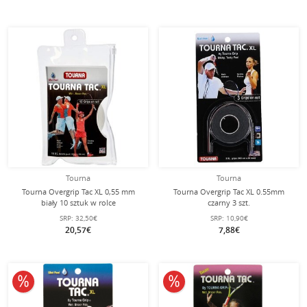
Tourna
Tourna
Tourna Overgrip Tac XL 0,55 mm
Tourna Overgrip Tac XL 0.55mm
biały 10 sztuk w rolce
czarny 3 szt.
SRP:
32,50€
SRP:
10,90€
20,57€
7,88€
10% obniżone
10% obniżone