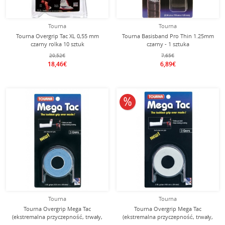
Tourna
Tourna
Tourna Overgrip Tac XL 0,55 mm
Tourna Basisband Pro Thin 1.25mm
czarny rolka 10 sztuk
czarny - 1 sztuka
20,52€
7,65€
18,46€
6,89€
10% obniżone
Tourna
Tourna
Tourna Overgrip Mega Tac
Tourna Overgrip Mega Tac
(ekstremalna przyczepność, trwały,
(ekstremalna przyczepność, trwały,
szeroki) niebieski 3 szt.
szeroki) biały 3 szt.