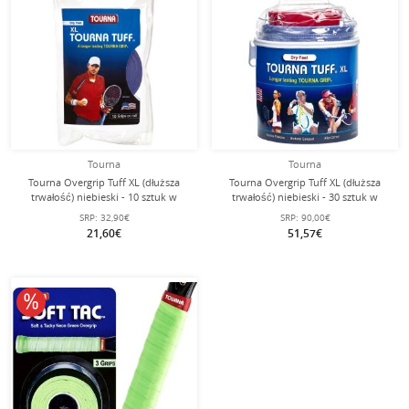
Tourna
Tourna
Tourna Overgrip Tuff XL (dłuższa
Tourna Overgrip Tuff XL (dłuższa
trwałość) niebieski - 10 sztuk w
trwałość) niebieski - 30 sztuk w
woreczku
opakowaniu
SRP:
32,90€
SRP:
90,00€
21,60€
51,57€
10% obniżone