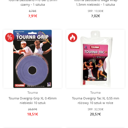
czarny - 1 sztuka
1,5mm niebieski - 1 sztuka
8,78€
SRP:
10,90€
7,91€
7,02€
10% obniżone
Tourna
Tourna
Tourna Overgrip Grip XL 0.45mm
Tourna Overgrip Tac XL 0,55 mm
niebieski 10 sztuk
różowy 10 sztuk w rolce
20,57€
SRP:
32,50€
18,51€
20,57€