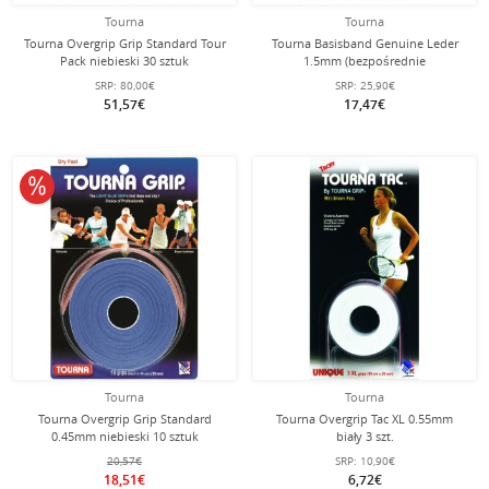
Tourna
Tourna
Tourna Overgrip Grip Standard Tour
Tourna Basisband Genuine Leder
Pack niebieski 30 sztuk
1.5mm (bezpośrednie
odczucie/gładkie) brązowy - 1 sztuka
SRP:
80,00€
SRP:
25,90€
51,57€
17,47€
10% obniżone
Tourna
Tourna
Tourna Overgrip Grip Standard
Tourna Overgrip Tac XL 0.55mm
0.45mm niebieski 10 sztuk
biały 3 szt.
20,57€
SRP:
10,90€
18,51€
6,72€