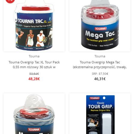
Tourna
Tourna
Tourna Overgrip Tac XL Tour Pack
Tourna Overgrip Mega Tac
0,55 mm różowy 30 sztuk w
(ekstremalna przyczepność, trwały,
opakowaniu
szeroki) biały 30 sztuk w
53,64€
SRP:
87,50€
opakowaniu.
48,28€
46,31€