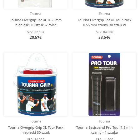
Tourna
Tourna
Tourna Overgrip Tac XL 0,55 mm
Tourna Overgrip Tac XL Tour Pack
niebieski 10 sztuk w rolce
0,55 mm czarny 30 sztuk w
opakowaniu.
SRP:
32,50€
SRP:
84,00€
20,57€
53,64€
Tourna
Tourna
Tourna Overgrip Grip XL Tour Pack
Tourna Basisband Pro Tour 1,5 mm
niebieski 30 sztuk
czarny - 1 sztuka
SRP:
84,00€
SRP:
11,50€