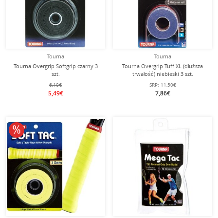
Tourna
Tourna
Tourna Overgrip Softgrip czarny 3
Tourna Overgrip Tuff XL (dłuższa
szt.
trwałość) niebieski 3 szt.
6,10€
SRP:
11,50€
5,49€
7,86€
10% obniżone