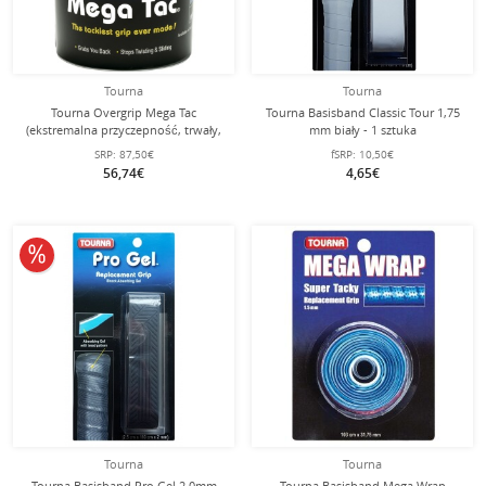
Tourna
Tourna
Tourna Overgrip Mega Tac
Tourna Basisband Classic Tour 1,75
(ekstremalna przyczepność, trwały,
mm biały - 1 sztuka
szeroki) niebieski 30 sztuk w
SRP:
87,50€
fSRP:
10,50€
woreczku
56,74€
4,65€
10% obniżone
Tourna
Tourna
Tourna Basisband Pro Gel 2.0mm
Tourna Basisband Mega Wrap