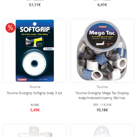
57,77€
6,41€
10% obniżone
Tourna
Tourna
Tourna Overgrip Softgrip biały 3 szt.
Tourna Overgrip Mega Tac Display
biały/niebieski/czarny 36x1szt.
6,10€
SRP:
116,50€
5,49€
70,18€