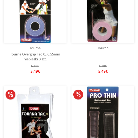
Tourna
Tourna
Tourna Overgrip Tac XL 0.55mm
niebieski 3 szt.
6,10€
6,10€
5,49€
5,49€
10% obniżone
10% obniżone