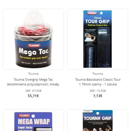
Tourna
Tourna
Tourna Overgrip Mega Tac
Tourna Basisband Classic Tour
(ekstremalna przyczepność, trwały,
1.75mm czarny - 1 sztuka
szeroki) czarny 30 sztuk w
SRP:
87,50€
SRP:
10,50€
opakowaniu
55,71€
7,13€