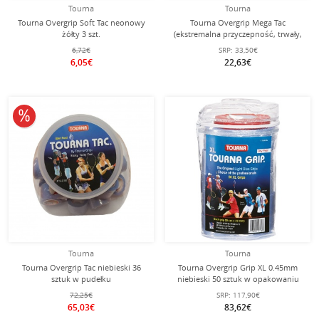
Tourna
Tourna
Tourna Overgrip Soft Tac neonowy
Tourna Overgrip Mega Tac
żółty 3 szt.
(ekstremalna przyczepność, trwały,
szeroki) czarny 10 sztuk
6,72€
SRP:
33,50€
6,05€
22,63€
10% obniżone
Tourna
Tourna
Tourna Overgrip Tac niebieski 36
Tourna Overgrip Grip XL 0.45mm
sztuk w pudełku
niebieski 50 sztuk w opakowaniu
72,25€
SRP:
117,90€
65,03€
83,62€