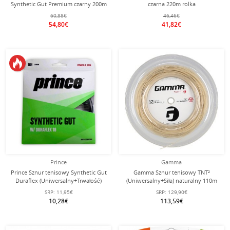
Synthetic Gut Premium czarny 200m
czarna 220m rolka
rolka
60,88€
46,46€
54,80€
41,82€
Prince
Gamma
Prince Sznur tenisowy Synthetic Gut
Gamma Sznur tenisowy TNT²
Duraflex (Uniwersalny+Trwałość)
(Uniwersalny+Siła) naturalny 110m
czarny 12m Zestaw
rolka
SRP:
11,95€
SRP:
129,90€
10,28€
113,59€