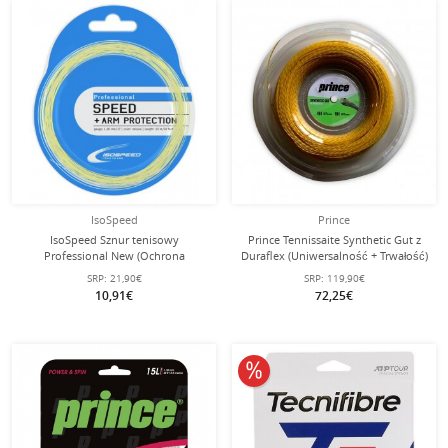
IsoSpeed
Prince
IsoSpeed Sznur tenisowy
Prince Tennissaite Synthetic Gut z
Professional New (Ochrona
Duraflex (Uniwersalność + Trwałość)
ramion+Dotyk) naturalny 12m
złota 200m rolka
SRP:
21,90€
SRP:
119,90€
Zestaw
10,91€
72,25€
10% obniżone