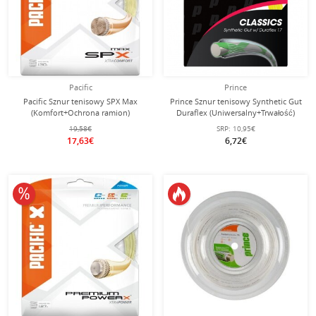
Pacific
Prince
Pacific Sznur tenisowy SPX Max
Prince Sznur tenisowy Synthetic Gut
(Komfort+Ochrona ramion)
Duraflex (Uniwersalny+Trwałość)
naturalny 12m Zestaw
żółty 12m Zestaw
19,58€
SRP:
10,95€
17,63€
6,72€
10% obniżone