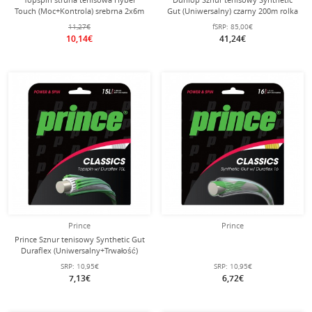
Touch (Moc+Kontrola) srebrna 2x6m
Gut (Uniwersalny) czarny 200m rolka
zestaw
11,27€
fSRP:
85,00€
10,14€
41,24€
Prince
Prince
Prince Sznur tenisowy Synthetic Gut
Duraflex (Uniwersalny+Trwałość)
biały 12m Zestaw
SRP:
10,95€
SRP:
10,95€
7,13€
6,72€