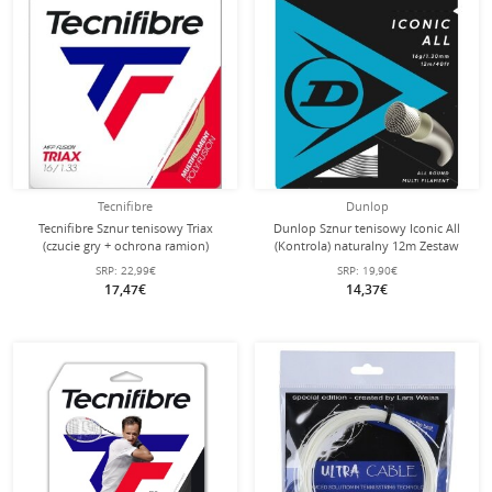
Tecnifibre
Dunlop
Tecnifibre Sznur tenisowy Triax
Dunlop Sznur tenisowy Iconic All
(czucie gry + ochrona ramion)
(Kontrola) naturalny 12m Zestaw
naturalny 12m zestaw
SRP:
22,99€
SRP:
19,90€
17,47€
14,37€