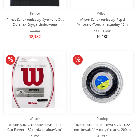
Prince
Wilson
Prince Sznur tenisowy Synthetic Gut
Wilson Sznur tenisowy Repel
Duraflex Edycja Limitowana
(Allround+Touch) naturalny 12m
(Uniwersalny+Trwałość) kolorowy
Zestaw
14,42€
SRP:
19,00€
12m Zestaw
12,98€
16,48€
10% obniżone
10% obniżone
Wilson
Dunlop
Wilson struna tenisowa Synthetic
Dunlop struna tenisowa S-Gut 1,32
Gut Power 1.30 (Uniwersalna+Moc)
mm (trwałość + dotyk) czarna 200 m
czarna 12m zestaw
rolka
5,17€
61,97€