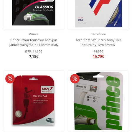
Prince
Tecnifibre
Prince Sznur tenisowy TopSpin
Tecnifibre Sznur tenisowy XR3
(Uniwersalny/Spin) 1.38mm biały
naturalny 12m Zestaw
12m Zestaw
fSRP:
11,95€
18,55€
7,18€
16,70€
10% obniżone
10% obniżone