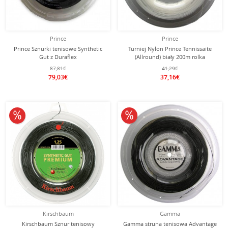
Prince
Prince
Prince Sznurki tenisowe Synthetic
Turniej Nylon Prince Tennissaite
Gut z Duraflex
(Allround) biały 200m rolka
(Uniwersalne+Trwałość) czarny 200m
87,81€
41,29€
rolka
79,03€
37,16€
10% obniżone
10% obniżone
Kirschbaum
Gamma
Kirschbaum Sznur tenisowy
Gamma struna tenisowa Advantage