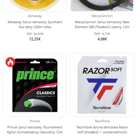
Ashaway
WeissCannon
Ashaway Sznur tenisowy Synthetic
WeissCannon Sznur tenisowy New
Gut złoty 220m rolka
Element 500 (Trwałość) czarny 12m
Zestaw
SRP:
84,95€
fSRP:
9,75€
72,25€
4,08€
Prince
Tecnifibre
Prince Sznur tenisowy Tournament
Tecnifibre struna tenisowa Razor
Nylon (Uniwersalny) naturalny 12m
Soft (trwałość + uniwersalność)
Zestaw
biała 12m zestaw