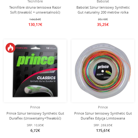
Tecnifibre
Babolat
Tecnifibre struna tenisowa Razor
Babolat Sznur tenisowy Synthetic
Soft (trwałość + uniwersalność)
Gut naturalny 200 metrów rolka
limonkowa 200m rolka
144,64€
39,18€
130,17€
35,25€
Prince
Prince
Prince Sznur tenisowy Synthetic Gut
Prince Sznur tenisowy Synthetic Gut
Duraflex (Uniwersalny+Trwałość)
Duraflex Edycja Limitowana
platinum 12m Zestaw
(Uniwersalny+Trwałość) kolorowy
SRP:
10,95€
SRP:
269,95€
200 metrów rolka
6,72€
175,61€