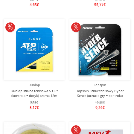
4,65€
55,77€
10% obniżone
10% obniżone
Dunlop
Topspin
Dunlop struna tenisowa S-Gut
Topspin Sznur tenisowy Hyber
(kontrola + dotyk) czarna 12m
Sence (uczucie gry + kontrola)
zestaw
niebieski/naturalny zestaw 2x12m
5,73€
10,28€
5,17€
9,26€
10% obniżone