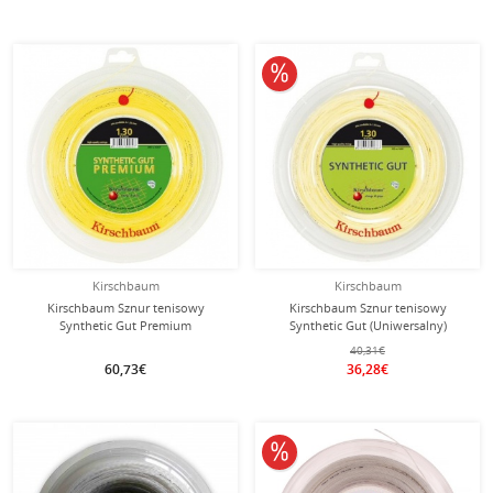
10% obniżone
Kirschbaum
Kirschbaum
Kirschbaum Sznur tenisowy
Kirschbaum Sznur tenisowy
Synthetic Gut Premium
Synthetic Gut (Uniwersalny)
(Uniwersalny+Trwałość) złoty 200m
naturalny 200m rolka
40,31€
rolka
60,73€
36,28€
10% obniżone