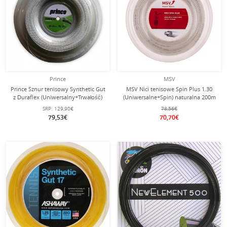
Prince
MSV
Prince Sznur tenisowy Synthetic Gut
MSV Nici tenisowe Spin Plus 1.30
z Duraflex (Uniwersalny+Trwałość)
(Uniwersalne+Spin) naturalna 200m
biały 200m rolka
rolka
SRP:
129,90€
78,56€
79,53€
70,70€