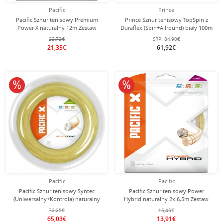
Pacific
Prince
Pacific Sznur tenisowy Premium
Prince Sznur tenisowy TopSpin z
Power X naturalny 12m Zestaw
Duraflex (Spin+Allround) biały 100m
rolka
23,73€
SRP:
84,90€
21,35€
61,92€
10% obniżone
10% obniżone
Pacific
Pacific
Pacific Sznur tenisowy Syntec
Pacific Sznur tenisowy Power
(Uniwersalny+Kontrola) naturalny
Hybrid naturalny 2x 6,5m Zestaw
200m rolka
72,25€
15,45€
65,03€
13,91€