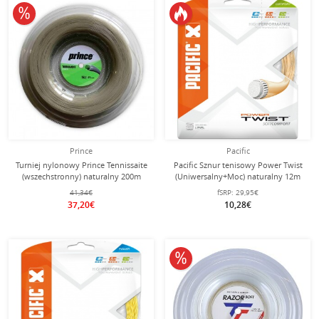
10% obniżone
Prince
Pacific
Turniej nylonowy Prince Tennissaite
Pacific Sznur tenisowy Power Twist
(wszechstronny) naturalny 200m
(Uniwersalny+Moc) naturalny 12m
rolka
Zestaw
41,34€
fSRP:
29,95€
37,20€
10,28€
10% obniżone