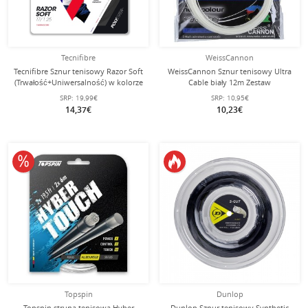
Tecnifibre
WeissCannon
Tecnifibre Sznur tenisowy Razor Soft
WeissCannon Sznur tenisowy Ultra
(Trwałość+Uniwersalność) w kolorze
Cable biały 12m Zestaw
węglowym 12m Zestaw
SRP:
19,99€
SRP:
10,95€
14,37€
10,23€
10% obniżone
Topspin
Dunlop
Topspin struna tenisowa Hyber
Dunlop Sznur tenisowy Synthetic