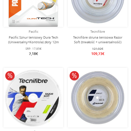
Pacific
Tecnifibre
Pacific Sznur tenisowy Dura Tech
Tecnifibre struna tenisowa Razor
(Uniwersalny+Kontrola) złoty 12m
Soft (trwałość + uniwersalność)
Zestaw
biała 200m rolka
SRP:
17,95€
121,92€
7,18€
109,73€
10% obniżone
10% obniżone