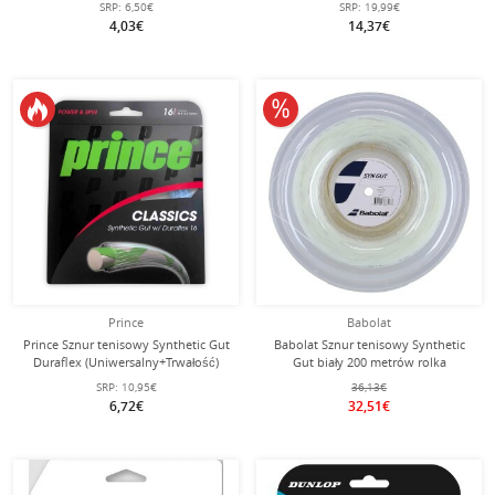
SRP:
6,50€
SRP:
19,99€
4,03€
14,37€
10% obniżone
Prince
Babolat
Prince Sznur tenisowy Synthetic Gut
Babolat Sznur tenisowy Synthetic
Duraflex (Uniwersalny+Trwałość)
Gut biały 200 metrów rolka
niebieski 12m Zestaw
SRP:
10,95€
36,13€
6,72€
32,51€