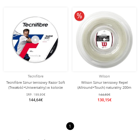
10% obniżone
Tecnifibre
Wilson
Tecnifibre Sznur tenisowy Razor Soft
Wilson Sznur tenisowy Repel
(Trwałość+Uniwersalny) w kolorze
(Allround+Touch) naturalny 200m
węglowym 200m rolka
rolka
SRP:
199,90€
144,60€
144,64€
130,15€
1