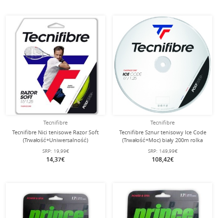
Tecnifibre
Tecnifibre
Tecnifibre Nici tenisowe Razor Soft
Tecnifibre Sznur tenisowy Ice Code
(Trwałość+Uniwersalność)
(Trwałość+Moc) biały 200m rolka
limonkowy 12m Zestaw
SRP:
19,99€
SRP:
149,99€
14,37€
108,42€