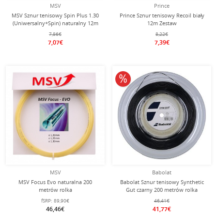
MSV
Prince
MSV Sznur tenisowy Spin Plus 1.30
Prince Sznur tenisowy Recoil biały
(Uniwersalny+Spin) naturalny 12m
12m Zestaw
Zestaw
7,86€
8,22€
7,07€
7,39€
10% obniżone
MSV
Babolat
MSV Focus Evo naturalna 200
Babolat Sznur tenisowy Synthetic
metrów rolka
Gut czarny 200 metrów rolka
fSRP:
89,90€
46,41€
46,46€
41,77€