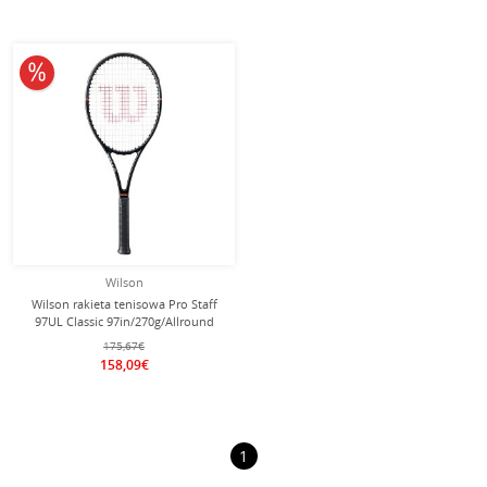
10% obniżone
Wilson
Wilson rakieta tenisowa Pro Staff
97UL Classic 97in/270g/Allround
2026 czarna - naciągnięta -
175,67€
158,09€
1