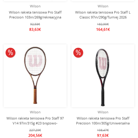
Wilson
Wilson
Wilson rakieta tenisowa Pro Staff
Wilson rakieta tenisowa Pro Staff L
Precision 103in/269g/rekreacyjna
Classic 97in/290g/Turniej 2026
2025 czarna - naciągnięta -
czarna - niestrunowana -
92,93€
182,90€
83,63€
164,61€
10% obniżone
10% obniżone
Wilson
Wilson
Wilson rakieta tenisowa Pro Staff 97
Wilson rakieta tenisowa Pro Staff
V14 97in/315g #23 brązowo-
Precision 100in/305g/Uniwersalna
brązowa - niestrunowana -
2025 - naciągnięta -
227,29€
108,47€
204,56€
97,63€