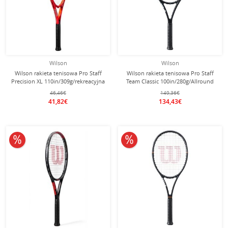
Wilson
Wilson
Wilson rakieta tenisowa Pro Staff
Wilson rakieta tenisowa Pro Staff
Precision XL 110in/309g/rekreacyjna
Team Classic 100in/280g/Allround
2025 czerwona - naciągnięta -
2026 czarna - naciągnięta -
46,46€
149,36€
41,82€
134,43€
10% obniżone
10% obniżone