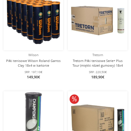
Wilson
Tretorn
Piłki tenisowe Wilson Roland Garros
Tretorn Piłki tenisowe Serie+ Plus
Clay 18x4 w kartonie
Tour (miękki rdzeń gumowy) 18x4
karton
SRP:
197,10€
SRP:
220,50€
149,90€
189,90€
10% obniżone