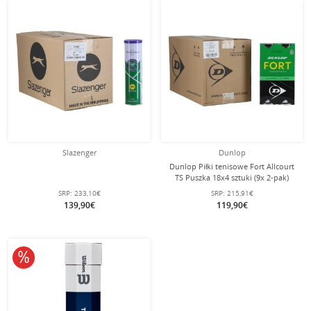
Slazenger
Dunlop
Dunlop Piłki tenisowe Fort Allcourt
TS Puszka 18x4 sztuki (9x 2-pak)
SRP:
233,10€
SRP:
215,91€
139,90€
119,90€
10% obniżone