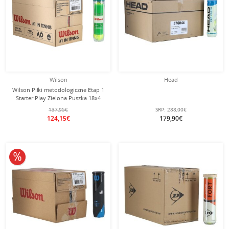
Wilson
Head
Wilson Piłki metodologiczne Etap 1
Starter Play Zielona Puszka 18x4
137,95€
SRP:
288,00€
124,15€
179,90€
10% obniżone