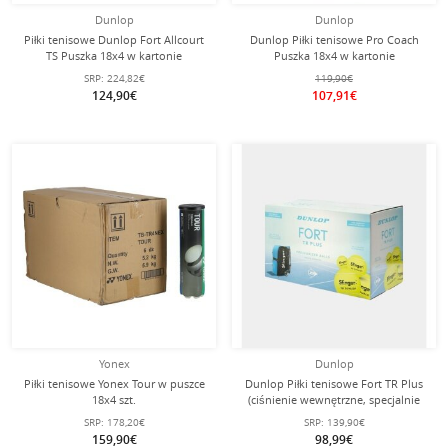
Dunlop
Dunlop
Piłki tenisowe Dunlop Fort Allcourt
Dunlop Piłki tenisowe Pro Coach
TS Puszka 18x4 w kartonie
Puszka 18x4 w kartonie
SRP:
224,82€
119,90€
124,90€
107,91€
Yonex
Dunlop
Piłki tenisowe Yonex Tour w puszce
Dunlop Piłki tenisowe Fort TR Plus
18x4 szt.
(ciśnienie wewnętrzne, specjalnie
do maszyny do piłek Slinger) żółte
SRP:
178,20€
SRP:
139,90€
18x4 opakowanie
159,90€
98,99€