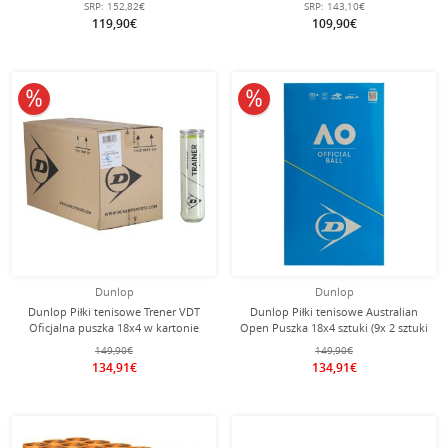
SRP:
152,82€
SRP:
143,10€
119,90€
109,90€
10% obniżone
10% obniżone
Dunlop
Dunlop
Dunlop Piłki tenisowe Trener VDT
Dunlop Piłki tenisowe Australian
Oficjalna puszka 18x4 w kartonie
Open Puszka 18x4 sztuki (9x 2 sztuki
w opakowaniu)
149,90€
149,90€
134,91€
134,91€