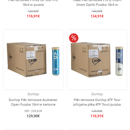
18x4 w puszce
Smart Optik) Puszka 18x4 w
kartonie
129,90€
149,90€
116,91€
134,91€
10% obniżone
Dunlop
Dunlop
Dunlop Piłki tenisowe Australian
Piłki tenisowe Dunlop ATP Tour
Open Puszka 18x4 w kartonie
(oficjalna piłka ATP Tour) puszka
18x4 sztuki w kartonie
SRP:
206,82€
129,90€
129,90€
116,91€