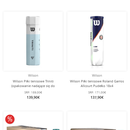
Wilson
Wilson
Wilson Piłki tenisowe Triniti
Wilson Piłki tenisowe Roland Garros
(opakowanie nadające się do
Allcourt Pudełko 18x4
recyklingu) puszka 18x4 w kartonie
SRP:
189,00€
SRP:
171,00€
139,90€
137,90€
10% obniżone