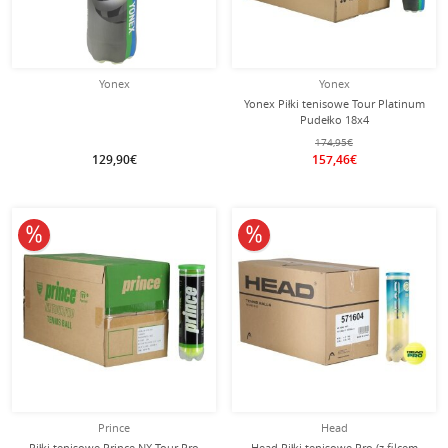
Yonex
Yonex
Yonex Piłki tenisowe Tour Platinum
Pudełko 18x4
174,95€
129,90€
157,46€
10% obniżone
10% obniżone
Prince
Head
Piłki tenisowe Prince NX Tour Pro
Head Piłki tenisowe Pro (z filcem