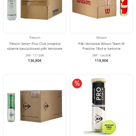
Tretorn
Wilson
Tretorn Serie+ Plus Club (miękkie
Piłki tenisowe Wilson Team W
rdzenie kauczukowe) piłki tenisowe
Practice 18x4 w kartonie
18x4 puszki
SRP:
171,00€
SRP:
144,00€
136,80€
119,90€
10% obniżone